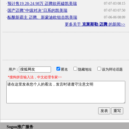
·
预计售19.28-24.98万 迈腾欲死磕凯美瑞
07-07-03 08:15
·
国产迈腾"中级对决"日系的凯美瑞
07-07-03 07:50
·
酝酿新霸主 迈腾、新蒙迪欧狙击凯美瑞
07-06-06 08:09
更多关于
克莱斯勒 迈腾
的新闻>>
用户：
匿名
隐藏地址
设为辩论话题
*搜狗拼音输入法，中文处理专家>>
Sogou推广服务