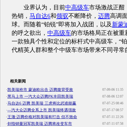
业界认为，目前
中高级车
市场激战正酣
热销，
马自达6
和
领驭
不断降价，
迈腾
高调
球。而随着“铂锐”即将加入战团，以及
新蒙
的呼之欲出，
中高级车
的市场格局正在被重
一款独具个性和定位的标杆式中高级车，“铂锐
代精英人群和整个中级车市场带来不同寻常
相关新闻
·
凯美瑞抢市 蒙迪欧出击 迈腾腹背受敌
07-09-06 11:35
·
黑马上市 一汽大众迈腾PK丰田凯美瑞
07-08-06 12:07
·
马自达6 迈腾 凯美瑞 三虎将比武谁能赢
07-07-25 08:46
·
—汽大众迈腾全系上市 凯美瑞终遇强敌
07-07-17 08:57
·
王澈:迈腾价格对凯美瑞有打击 但不致命
07-07-11 22:26
·
剑指销量冠军凯美瑞 迈腾将改变车市
07-07-11 07:58