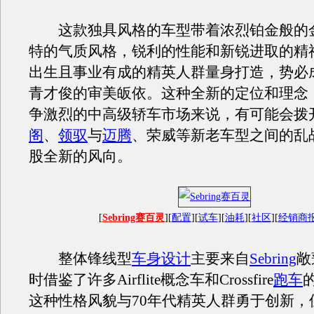
这款独具风格的车型带着浓烈铂金般的
特的气质风格，锐利的性能和新锐进取的精神
出生且事业有成的精英人群量身打造，势必
青才俊的审美皈依。这种全新的定位和理念
争激烈的中高级轿车市场来说，有可能会拨
阁
、
领驭
与
迈腾
、荣威等新老车型之间的乱
股全新的风向。
[
Sebring赛百灵
][
配置
][
试车
][
油耗
][
社区
][
经销商
整体锋线型
车身设计
主要来自
Sebring
敞
时借鉴了许多Airflite概念车和Crossfire
跑车
这种性格风貌与70年代精英人群勇于创新，