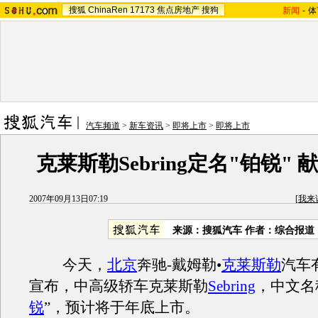
搜狐
ChinaRen
17173
焦点房地产
搜狗
新闻
-
体
汽车频道
>
新车资讯
>
即将上市
>
即将上市
克莱斯勒Sebring定名"铂锐" 
2007年09月13日07:19
[
我来
来源：搜狐汽车 作者：综合报道
今天，
北京
奔驰-戴姆勒•
克莱斯勒
汽车
宣布，中高级轿车克莱斯勒
Sebring
，中文名
锐
”，预计将于年底上市。