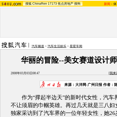
搜狐
ChinaRen
17173
焦点房地产
搜狗
新闻
-
体
汽车频道
>
汽车生活娱乐
>
星星车闻
华丽的冒险--美女赛道设计
2008年03月03日08:47
[
我来
来源：大洋网-广州日报 作者：
作为“撑起半边天”的新时代女性，汽车
不让须眉的巾帼英雄。再过几天就是三八妇
独家采访到了汽车界的一位年轻女性，她26