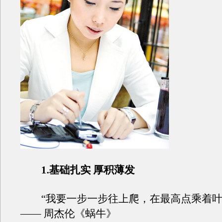
1.基础扎实 厚积薄发
“我要一步一步往上爬，在最高点乘着叶
—— 周杰伦《蜗牛》