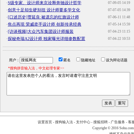
·
S级专家、设计师来京诠释奔驰设计哲学
07-09-05 14:19
·
创意十足却生硬别扭 设计师要多学文化
07-07-05 14:39
·
[口述历史]贾延良:被遗忘的红旗设计师
07-06-11 11:48
·
焦点再现 荣威牵手设计师 创新传承经典
07-05-14 15:59
·
[访谈视频]大众汽车集团设计师服装
07-04-23 11:15
·
探秘奇瑞A2设计师 独家曝光详细参数配置
07-04-22 10:53
用户：
匿名
隐藏地址
设为辩论话题
*搜狗拼音输入法，中文处理专家>>
设置首页
-
搜狗输入法
-
支付中心
-
搜狐招聘
-
广告服务
-
客
Copyright
©
2016 Sohu.com