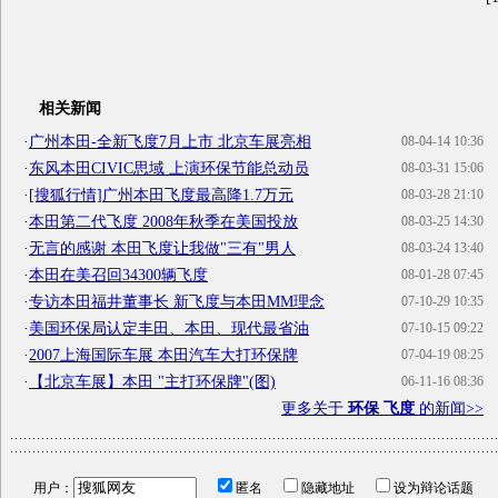
相关新闻
·
广州本田-全新飞度7月上市 北京车展亮相
08-04-14 10:36
·
东风本田CIVIC思域 上演环保节能总动员
08-03-31 15:06
·
[搜狐行情]广州本田飞度最高降1.7万元
08-03-28 21:10
·
本田第二代飞度 2008年秋季在美国投放
08-03-25 14:30
·
无言的感谢 本田飞度让我做"三有"男人
08-03-24 13:40
·
本田在美召回34300辆飞度
08-01-28 07:45
·
专访本田福井董事长 新飞度与本田MM理念
07-10-29 10:35
·
美国环保局认定丰田、本田、现代最省油
07-10-15 09:22
·
2007上海国际车展 本田汽车大打环保牌
07-04-19 08:25
·
【北京车展】本田 "主打环保牌"(图)
06-11-16 08:36
更多关于
环保 飞度
的新闻>>
用户：
匿名
隐藏地址
设为辩论话题