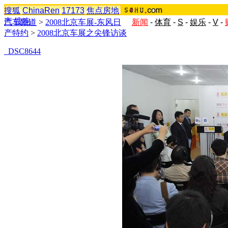
搜狐
ChinaRen
17173
焦点房地
产
搜狗
汽车频道
>
2008北京车展-东风日
新闻
-
体育
-
S
-
娱乐
-
V
-
产特约
>
2008北京车展之尖锋访谈
_DSC8644