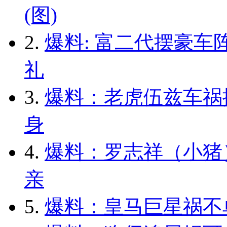
(图)
2.
爆料: 富二代摆豪车
礼
3.
爆料：老虎伍兹车祸
身
4.
爆料：罗志祥（小猪
亲
5.
爆料：皇马巨星祸不