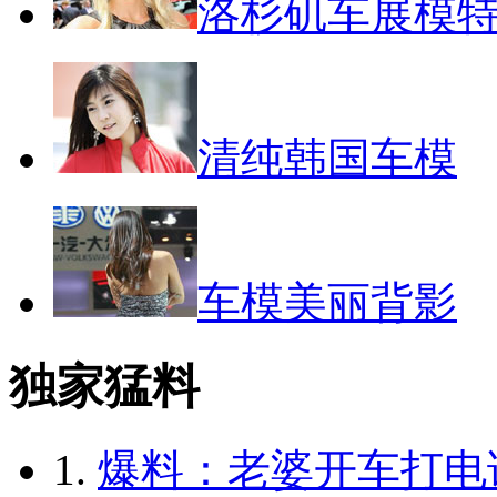
洛杉矶车展模
清纯韩国车模
车模美丽背影
独家猛料
1.
爆料：老婆开车打电