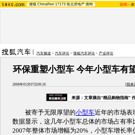
搜狐
ChinaRen
17173
焦点房地产
搜狗
新闻
-
体
汽车频道
>
汽车评论
>
搜狐汽车评论
>
产业评论
环保重塑小型车 今年小型车有
2008年05月07日09:26
[
我来
来源：文章摘自“精品购物指南” 
被寄予无限厚望的
小型车
近年的市场表
数据显示，这几年小型车总体的市场占有率
2007年整体市场增幅为20%，小型车增长率