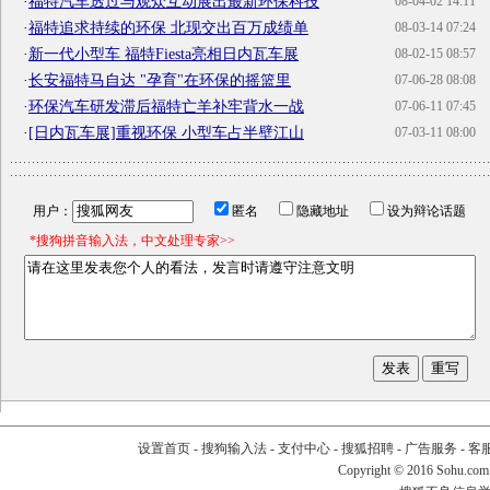
·
福特汽车透过与观众互动展出最新环保科技
08-04-02 14:11
·
福特追求持续的环保 北现交出百万成绩单
08-03-14 07:24
·
新一代小型车 福特Fiesta亮相日内瓦车展
08-02-15 08:57
·
长安福特马自达 "孕育"在环保的摇篮里
07-06-28 08:08
·
环保汽车研发滞后福特亡羊补牢背水一战
07-06-11 07:45
·
[日内瓦车展]重视环保 小型车占半壁江山
07-03-11 08:00
用户：
匿名
隐藏地址
设为辩论话题
*搜狗拼音输入法，中文处理专家>>
设置首页
-
搜狗输入法
-
支付中心
-
搜狐招聘
-
广告服务
-
客
Copyright
©
2016 Sohu.com