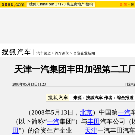
搜狐
ChinaRen
17173
焦点房地产
搜狗
新闻
-
体
汽车频道
>
汽车新闻
>
合资企业新闻
天津一汽集团丰田加强第二工
2008年05月13日11:23
[
我来
来源：搜狐汽车 作者：综合报道
（2008年5月13日，
北京
）中国第
一汽
（以下简称“
一汽
集团”）与
丰田
汽车公司（
田
”）的合资生产企业——
天津
一汽丰田汽