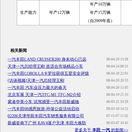
年产10万辆
生产能力
年产12万辆
年产15万辆
（自2009年底）
相关新闻
·
一汽丰田LAND CRUISER200 身未动心已远
08-04-29 15:28
·
天津一汽总经理王刚 造适合市场精品小车
08-04-24 08:31
·
一汽丰田COROLLA卡罗拉获得五星安全评级
08-04-20 22:01
·
[访谈视频]天津一汽总经理王刚
08-04-20 20:53
·
一汽丰田:汽车业压力最大的春天
08-04-20 11:05
·
北京车展 天津一汽TFC-M1 TFC-M2介绍
08-04-19 21:33
·
紧凑华美小车 试驾感受一汽丰田新威驰
08-03-21 10:29
·
一汽丰田08感恩旅游-环保公益活动启动
08-03-18 14:52
·
02206天津华苑丰田汽车销售服务有限公司
07-11-07 11:02
·
新威姿南下广州 RAV4落户天津 丰田大换防
06-03-07 10:43
更多关于
丰田 一汽
的新闻>>