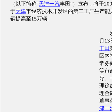
（以下简称“
天津一汽
丰田”）宣布，将于20
于
天津
市经济技术开发区的第二工厂生产能力
辆提高至15万辆。
发
月1
丰田
区内
常务
等市
导、
理徐
理金
董事
津一