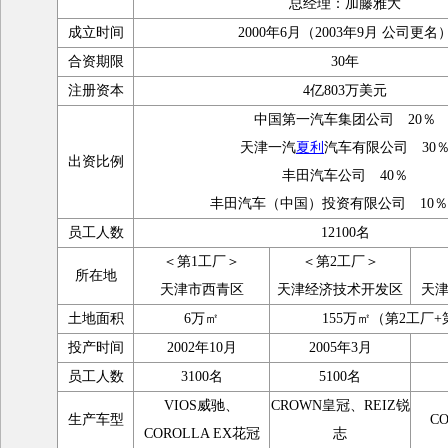
总经理：加藤雅大
成立时间
2000年6月（2003年9月 公司更名
合资期限
30年
注册资本
4亿803万美元
中国第一汽车集团公司 20％
天津一汽
夏利
汽车有限公司 30
出资比例
丰田汽车公司 40％
丰田汽车（中国）投资有限公司 
员工人数
12100名
＜第1工厂＞
＜第2工厂＞
所在地
天津市西青区
天津经济技术开发区
天
土地面积
6万㎡
155万㎡（第2工厂+
投产时间
2002年10月
2005年3月
员工人数
3100名
5100名
VIOS威驰、
CROWN皇冠、REIZ锐
生产车型
C
COROLLA EX花冠
志