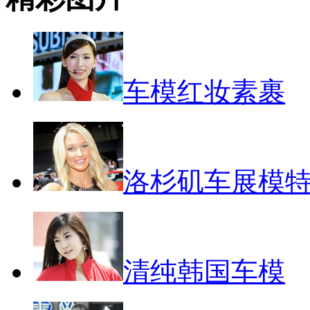
车模红妆素裹
洛杉矶车展模
清纯韩国车模