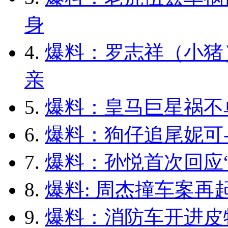
身
4.
爆料：罗志祥（小猪
亲
5.
爆料：皇马巨星祸不
6.
爆料：狗仔追尾妮可-
7.
爆料：孙悦首次回应“
8.
爆料: 周杰撞车案再
9.
爆料：消防车开进皮