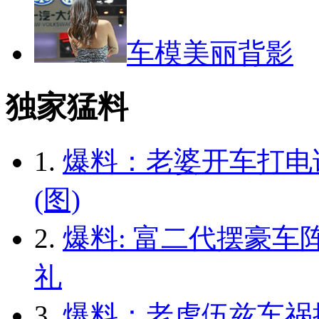
车模美丽背影
独家猛料
1.
爆料：老婆开车打电
(图)
2.
爆料: 富二代摆豪车
礼
3.
爆料：老虎伍兹车祸