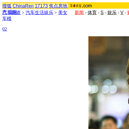
搜狐
ChinaRen
17173
焦点房地
产
搜狗
汽车频道
>
汽车生活娱乐
>
美女
新闻
-
体育
-
S
-
娱乐
-
V
-
车模
02