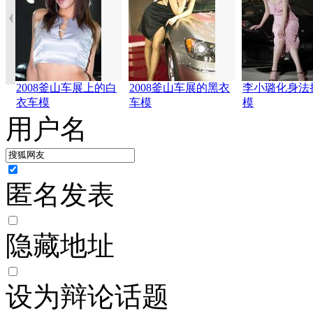
2008釜山车展上的白
2008釜山车展的黑衣
李小璐化身法
衣车模
车模
模
用户名
匿名发表
隐藏地址
设为辩论话题