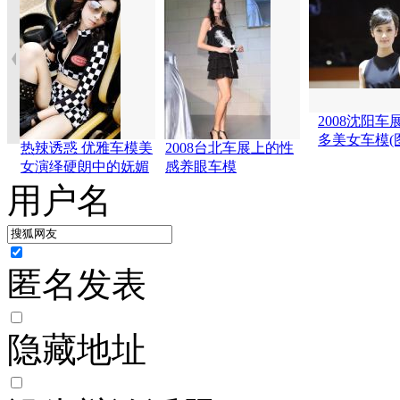
2008沈阳车
多美女车模(
热辣诱惑 优雅车模美
2008台北车展上的性
女演绎硬朗中的妩媚
感养眼车模
用户名
匿名发表
隐藏地址