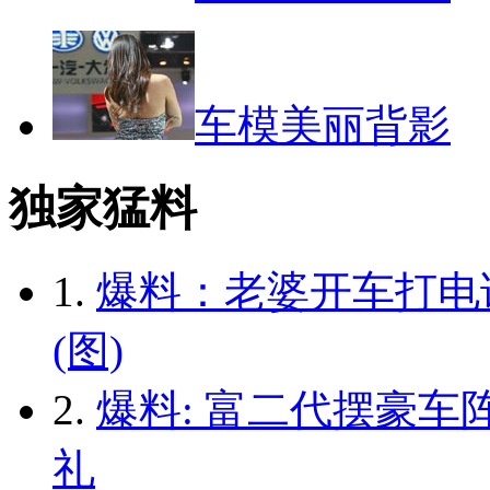
车模美丽背影
独家猛料
1.
爆料：老婆开车打电
(图)
2.
爆料: 富二代摆豪车
礼