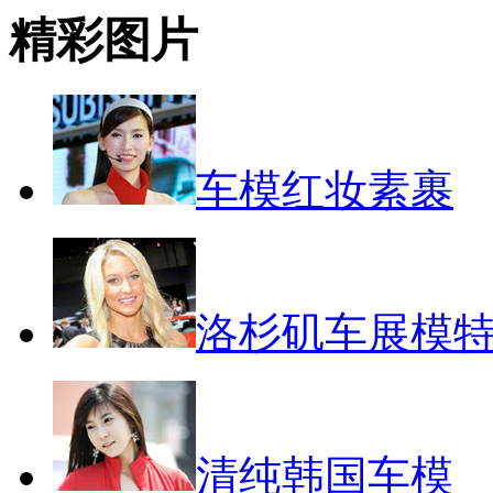
精彩图片
车模红妆素裹
洛杉矶车展模
清纯韩国车模