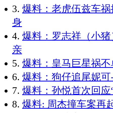
3.
爆料：老虎伍兹车祸
身
4.
爆料：罗志祥（小猪
亲
5.
爆料：皇马巨星祸不
6.
爆料：狗仔追尾妮可-
7.
爆料：孙悦首次回应“
8.
爆料: 周杰撞车案再