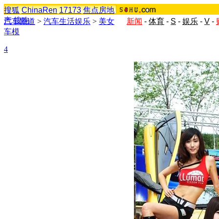
搜狐
ChinaRen
17173
焦点房地
产
搜狗
汽车频道
>
汽车生活娱乐
>
美女
新闻
-
体育
-
S
-
娱乐
-
V
-
车模
4