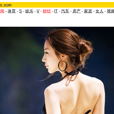
新闻
-
体育
-
S
-
娱乐
-
V
-
财经
-
IT
-
汽车
-
房产
-
家居
-
女人
-
视