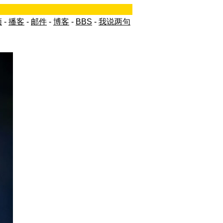
频
-
播客
-
邮件
-
博客
-
BBS
-
我说两句