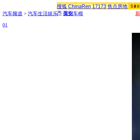
搜狐
ChinaRen
17173
焦点房地
产
搜狗
汽车频道
>
汽车生活娱乐
>
美女车模
01