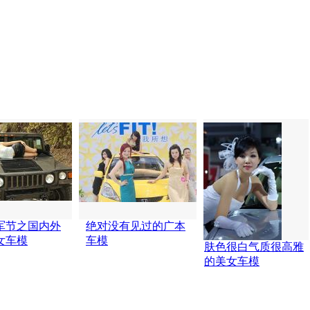
军节之国内外
绝对没有见过的广本
女车模
车模
肤色很白气质很高雅
的美女车模