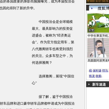
会的各国政要的身影而频频曝光，成为本届投洽会
也因此得到了新的升华。
中国投洽会是全球规模
最大、最具影响力的投资促
进盛会，被称为“经济奥运
中学生乘直升机
会”。作为官方指定用车，第
八代雅阁轿车也将受到强烈
的关注。众多车型之中，为
高圆圆同居男友
何选择雅阁？
税
保时捷
悍马
铁龙
收购
选择雅阁，展现“中国信
心”
新车速递
据了解，鉴于中国投洽
轿车品牌和进口豪华轿车品牌都申请成为中国投洽