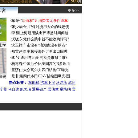
更多>>
·
车 语
|
"后悔权"让消费者无条件退车
·
张少华
|
合并?保时捷用大众的钱还债
·
李 潮
|
上海通用淡出萨博是时间问题
·
沃晓东
|
凭什么腾中就不能收购悍马?
上学
·
沈玉祥
|
车市没有"浪潮也没有拐点"
·
郑雪芹
|
自主频接海外订单出口回暖
·
李 牧
|
通用与五菱 究竟是谁帮了谁?
·
杨再舜
|
中国油价比美国高的N多理由
·
童济仁
|
大众高尔夫四门轿跑CC曝光
·
是非
|
第四代本田CR-V描绘图曝光/图
曝光
热点标签：
车船税
汽车下乡
沃尔沃
燃油
车贷
马自达
凯美瑞
通用破产
雪佛兰
桑塔纳
雪