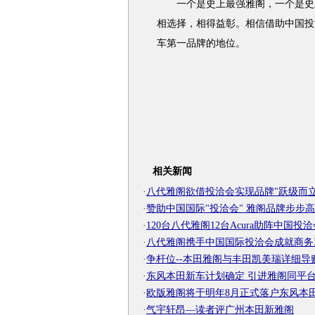
一个是史上最强雅阁，一个是史上
相选择，相得益彰。相信借助中国投
车第一品牌的地位。
相关新闻
·
八代雅阁欲借投洽会实现品牌"跃级而立
·
赞助中国国际"投洽会" 雅阁品牌步步高
·
120台八代雅阁12台Acura助阵中国投
·
八代雅阁携手中国国际投洽会成就商务
·
争杆位--本田雅阁与丰田凯美瑞详细导
·
东风本田新车计划确定 引进雅阁同平
·
欧版雅阁将于明年8月正式落户东风本
·
气宇轩昂—读者评广州本田新雅阁