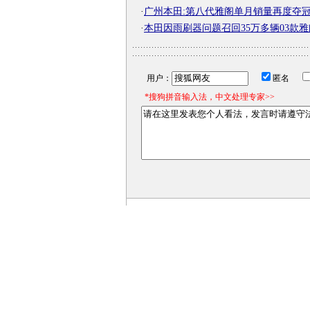
·
广州本田:第八代雅阁单月销量再度夺
·
本田因雨刷器问题召回35万多辆03款雅
用户：
匿名
*搜狗拼音输入法，中文处理专家>>