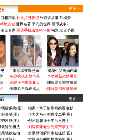
更多>>
对口相声集
杜拉拉升职记
张震讲故事
红楼梦
-精绝古城
世界名著
平凡的世界
货币战争2
毒杀毒专家
经典手机游游格斗集
福彩3D走势图
情史
李冰冰被爆已婚
揭秘生父离婚内幕
孕
·
揭刘晓庆离婚内幕
·
李幼斌新恋情曝光
婚
·
周迅王艳婆媳相见
·
陆毅爱女照首曝光
折
·
刘嘉玲自曝正造人
·
陈好新男友被曝光
 后
更多>>
喂猕猴桃(图)
·
独家：章子怡带妈妈看电影
好身材(图)
·
佟大为马伊琍再度牵手(图)
秀性感(图)
·
倪萍赵忠祥十年后再携手
服装皆为租赁
·
刘涛富豪老公为家产求生子
颜乘地铁被拍
·
舒淇醉酒瞬间惨被抓拍(图)
做活体解剖
·
实拍漂亮的地摊西施(组图)