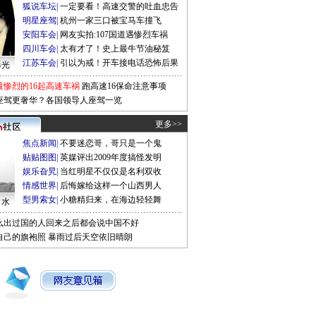
狐说车坛
|
一定要看！高速交警的吐血忠告
明星座驾
|
杭州一家三口被宝马车撞飞
安阳车会
|
网友实拍:107国道遇惨烈车祸
四川车会
|
太有才了！史上最牛节油秘笈
江苏车会
|
引以为戒！开车接电话恐怖后果
曝光
最惨烈的16起高速车祸
跑高速16保命注意事项
座驾更奢华？各国领导人座驾一览
更多>>
焦点新闻
|
不要迷恋哥，哥只是一个鬼
贴贴图图
|
英媒评出2009年度搞怪发明
娱乐旮旯
|
当红明星不仅仅是名利双收
情感世界
|
后悔嫁给这样一个山西男人
型男索女
|
小糖精归来，在海边轻轻舞
口水
么出过国的人回来之后都会说中国不好
自己的旗袍照
暴雨过后天空依旧晴朗