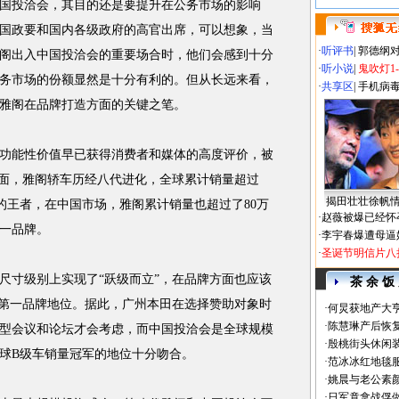
投洽会，其目的还是要提升在公务市场的影响
国政要和国内各级政府的高官出席，可以想象，当
·
听评书
|
郭德纲
阁出入中国投洽会的重要场合时，他们会感到十分
·
听小说
|
鬼吹灯1
务市场的份额显然是十分有利的。但从长远来看，
·
共享区
|
手机病
雅阁在品牌打造方面的关键之笔。
能性价值早已获得消费者和媒体的高度评价，被
方面，雅阁轿车历经八代进化，全球累计销量超过
揭田壮壮徐帆
愧的王者，在中国市场，雅阁累计销量也超过了80万
·
赵薇被爆已经怀
一品牌。
·
李宇春爆遭母逼
·
圣诞节明信片八
寸级别上实现了“跃级而立”，在品牌方面也应该
茶 余 饭
的第一品牌地位。据此，广州本田在选择赞助对象时
·
何炅获地产大亨
·
陈慧琳产后恢复
型会议和论坛才会考虑，而中国投洽会是全球规模
·
殷桃街头休闲装
球B级车销量冠军的地位十分吻合。
·
范冰冰红地毯
·
姚晨与老公素
·
日军竟拿战俘