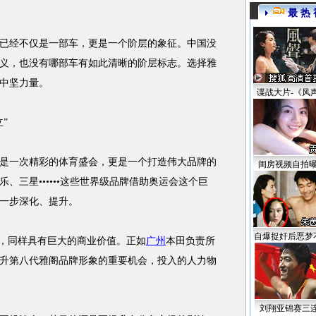
最 热 
经不仅是一部车，更是一个阶层的象征。中国没
义，也没有哪部车有如此清晰的阶层标志。选择雅
中坚力量。
谍战大片-《风
”
是一次精彩的体育盛会，更是一个打造伟大品牌的
闺房视频自拍
、三星••••••这些世界级品牌借助奥运会这个巨
一步深化、提升。
自爆捉奸后恶梦
，同样具有巨大的商业价值。正如
广州
本田负责所
升第八代雅阁品牌形象的重要机会，投入的人力物
刘翔亚锦赛三