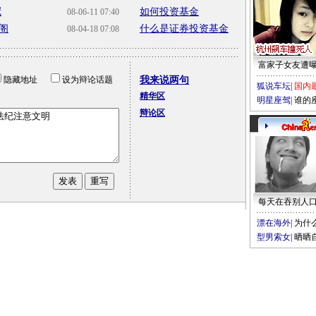
冠
如何投资基金
08-06-11 07:40
阁
什么是证券投资基金
08-04-18 07:08
富家子女友遭
隐藏地址
设为辩论话题
我来说两句
狐说车坛
|
国内
精华区
明星座驾
|
谁的
辩论区
每天在吞别人
漂在海外
|
为什
型男索女
|
晒晒