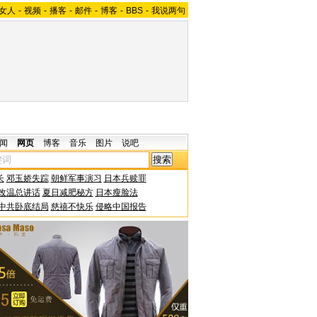
女人
-
视频
-
播客
-
邮件
-
博客
-
BBS
-
我说两句
闻
网页
博客
音乐
图片
说吧
长
邓玉娇失踪
朝鲜军事演习
日本兵赎罪
改温总讲话
夏日减肥秘方
日本瘦脸法
中共卧底结局
慈禧不快乐
侵略中国报告