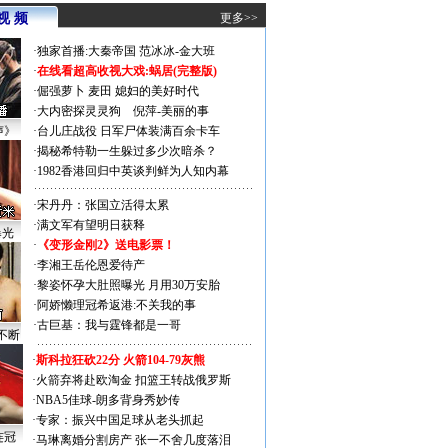
视 频
更多>>
·
独家首播:大秦帝国
范冰冰-金大班
·
在线看超高收视大戏:
蜗居(完整版)
·
倔强萝卜
麦田
媳妇的美好时代
·
大内密探灵灵狗
倪萍-美丽的事
声》
·
台儿庄战役 日军尸体装满百余卡车
·
揭秘希特勒一生躲过多少次暗杀？
·
1982香港回归中英谈判鲜为人知内幕
·
宋丹丹：张国立活得太累
·
满文军有望明日获释
曝光
·
《变形金刚2》送电影票！
·
李湘王岳伦恩爱待产
·
黎姿怀孕大肚照曝光 月用30万安胎
·
阿娇懒理冠希返港:不关我的事
·
古巨基：我与霆锋都是一哥
不断
·
斯科拉狂砍22分 火箭104-79灰熊
·
火箭弃将赴欧淘金 扣篮王转战俄罗斯
·
NBA5佳球-朗多背身秀妙传
·
专家：振兴中国足球从老头抓起
连冠
·
马琳离婚分割房产 张一不舍几度落泪