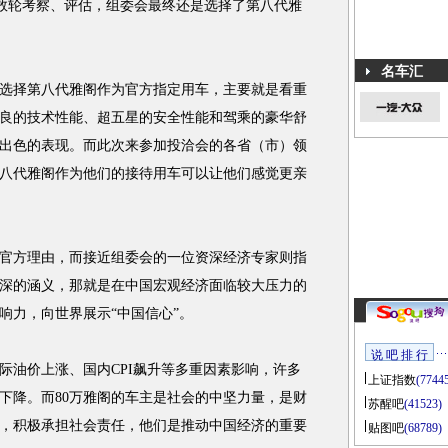
过数轮考察、评估，组委会最终还是选择了第八代雅
名车汇
择第八代雅阁作为官方指定用车，主要就是看重
良的技术性能、超五星的安全性能和驾乘的豪华舒
出色的表现。而此次来参加投洽会的各省（市）领
八代雅阁作为他们的接待用车可以让他们感觉更亲
方理由，而接近组委会的一位资深经济专家则指
深的涵义，那就是在中国宏观经济面临较大压力的
响力，向世界展示“中国信心”。
说 吧 排 行
油价上涨、国内CPI飙升等多重因素影响，许多
上证指数
(7744
下降。而80万雅阁的车主是社会的中坚力量，是财
苏醒吧
(41523)
，积极承担社会责任，他们是推动中国经济的重要
贴图吧
(68789)