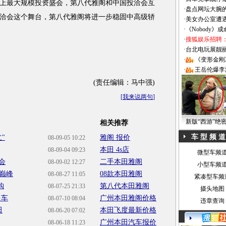
最大规模投资盛会，第八代雅阁和中国投洽会互
·
盘点网坛大腕
洽会这个舞台，第八代雅阁将进一步稳固中高级轿
·
美女办公室遭
·
《Nobody》
·
搜狐娱乐招聘
·
台北电玩展靓丽Sh
·
《变形金刚
·
王岳伦爆李
(责任编辑：马中强)
[
我来说两句
]
新版“西游”绝
相关推荐
车 型 频 道
"
雅阁 报价
08-09-05 10:22
本田 4s店
08-09-04 09:23
微型车频
洽会
二手本田雅阁
08-09-02 12:27
小型车频
巅峰
08款本田雅阁
08-08-27 11:05
紧凑型车频
购
第八代本田雅阁
08-07-25 21:33
摄头地图
台车
广州本田雅阁价格
08-07-10 08:04
违章查询
田
本田飞度最新价格
08-06-20 07:02
广州本田汽车报价
08-06-18 11:23