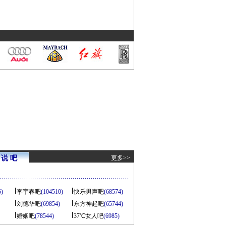
说 吧
更多>>
5)
李宇春吧
(104510)
快乐男声吧
(68574)
刘德华吧
(69854)
东方神起吧
(65744)
婚姻吧
(78544)
37℃女人吧
(6985)