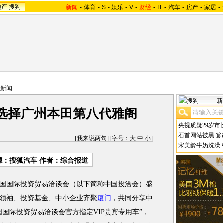
地产
搜狗
新闻
-
体育
-
S
-
娱乐
-
V
-
财经
-
IT
-
汽车
-
房产
-
家居
-
合新闻
新
选择广州本田第八代雅阁
央视质疑29岁市
石首网站被黑
篡
[
我来说两句
] [字号：
大
中
小
]
宋美龄牛奶洗澡
源：搜狐汽车 作者：综合报道
国国际投资贸易洽谈会（以下简称中国投洽会）盛
领袖、投资基金、中小企业齐聚
厦门
，共同分享中
国际投资贸易洽谈会官方指定VIP贵宾专用车”，