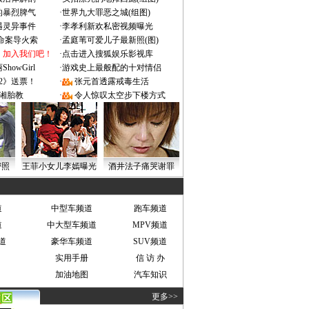
的暴烈脾气
·
世界九大罪恶之城(组图)
遇灵异事件
·
李孝利新欢私密视频曝光
成命案导火索
·
孟庭苇可爱儿子最新照(图)
：加入我们吧！
·
点击进入搜狐娱乐影视库
owGirl
·
游戏史上最般配的十对情侣
2》送票！
·
张元首透露戒毒生活
湘胎教
·
令人惊叹太空步下楼方式
密照
王菲小女儿李嫣曝光
酒井法子痛哭谢罪
道
中型车频道
跑车频道
道
中大型车频道
MPV频道
道
豪华车频道
SUV频道
实用手册
信 访 办
加油地图
汽车知识
更多>>