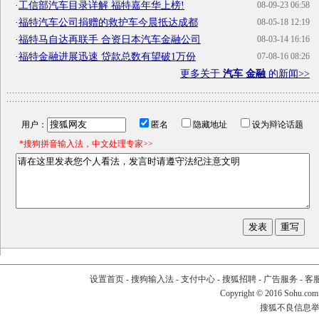
·
工信部汽车目录详解 福特嘉年华上榜!
08-09-23 06:58
·
福特汽车公司捐赠的救护车今晨抵达成都
08-05-18 12:19
·
福特马自达再联手 合资日本汽车金融公司
08-03-14 16:16
·
福特金融进展迅速 贷款总数有望破1万份
07-08-16 08:26
更多关于
汽车 金融
的新闻>>
用户：
匿名
隐藏地址
设为辩论话题
*搜狗拼音输入法，中文处理专家>>
设置首页
-
搜狗输入法
-
支付中心
-
搜狐招聘
-
广告服务
-
客
Copyright
©
2016 Sohu.com
搜狐不良信息