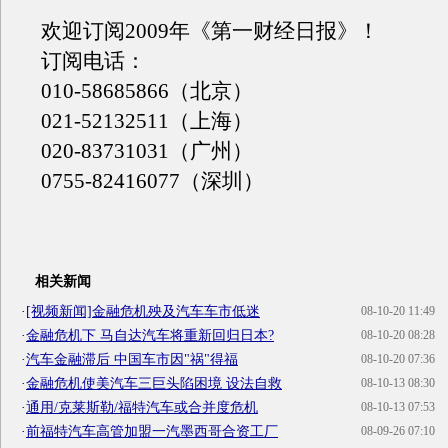
欢迎订阅2009年《第一财经日报》！
订阅电话：
010-58685866（北京）
021-52132511（上海）
020-83731031（广州）
0755-82416077（深圳）
相关新闻
·
[视频新闻]金融危机殃及汽车车市低迷
08-10-20 11:49
·
金融危机下 马自达汽车将重新回归日本?
08-10-20 08:28
·
汽车金融滞后 中国车市因"祸"得福
08-10-20 07:36
·
金融危机使美汽车三巨头陷困境 设法自救
08-10-13 08:30
·
通用/克莱斯勒/福特汽车或合并度危机
08-10-13 07:53
·
前福特汽车高管加盟一汽墨西哥合资工厂
08-09-26 07:10