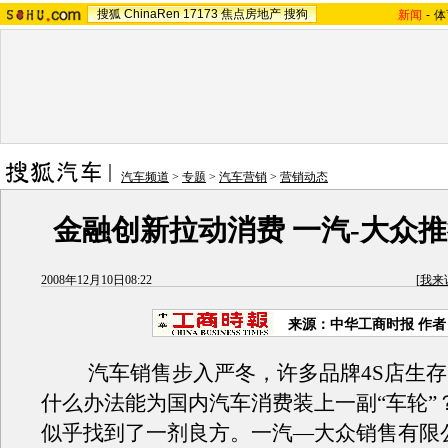
搜狐
ChinaRen
17173
焦点房地产
搜狗
新闻
-
体
汽车频道
>
专题
>
汽车营销
>
营销动态
金融创新拉动消费 一汽-大众
2008年12月10日08:22
[
我来
来源：中华工商时报 作
汽车销售步入严冬，许多品牌4S店生存
什么办法能为国内汽车消费装上一副“车轮”
似乎找到了一剂良方。一汽—大众销售有限