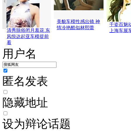
美貌车模性感出镜 神
千姿百魅动
情冷艳酷似林熙蕾
清秀脱俗闭月羞花 东
上海车展
风悦达起亚车模提前
看
用户名
匿名发表
隐藏地址
设为辩论话题