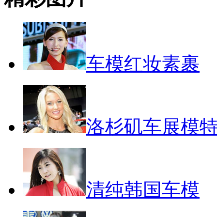
车模红妆素裹
洛杉矶车展模
清纯韩国车模