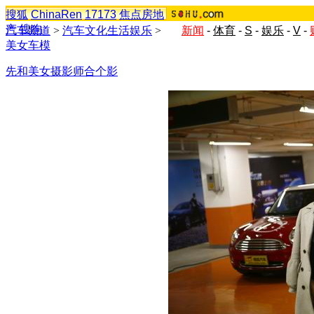
搜狐
ChinaRen
17173
焦点房地
产
搜狗
汽车频道
>
汽车文化生活娱乐
>
新闻
-
体育
-
S
-
娱乐
-
V
-
美女车模
先和美女摄影师合个影