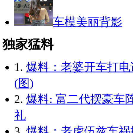
车模美丽背影
独家猛料
1.
爆料：老婆开车打电
(图)
2.
爆料: 富二代摆豪车
礼
3.
爆料：老虎伍兹车祸