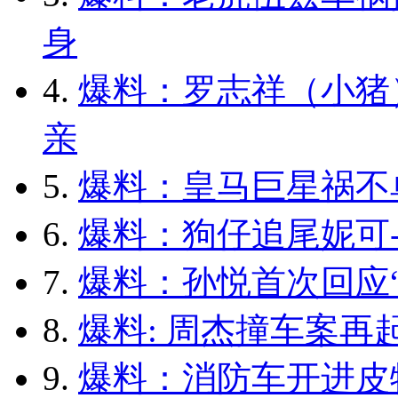
身
4.
爆料：罗志祥（小猪
亲
5.
爆料：皇马巨星祸不
6.
爆料：狗仔追尾妮可-
7.
爆料：孙悦首次回应“
8.
爆料: 周杰撞车案再
9.
爆料：消防车开进皮