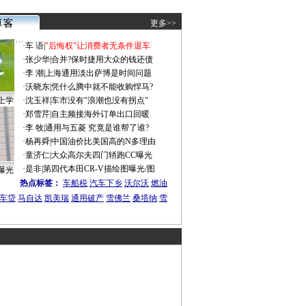
更多>>
·
车 语
|
"后悔权"让消费者无条件退车
·
张少华
|
合并?保时捷用大众的钱还债
·
李 潮
|
上海通用淡出萨博是时间问题
·
沃晓东
|
凭什么腾中就不能收购悍马?
上学
·
沈玉祥
|
车市没有"浪潮也没有拐点"
·
郑雪芹
|
自主频接海外订单出口回暖
·
李 牧
|
通用与五菱 究竟是谁帮了谁?
·
杨再舜
|
中国油价比美国高的N多理由
·
童济仁
|
大众高尔夫四门轿跑CC曝光
·
是非
|
第四代本田CR-V描绘图曝光/图
曝光
热点标签：
车船税
汽车下乡
沃尔沃
燃油
车贷
马自达
凯美瑞
通用破产
雪佛兰
桑塔纳
雪