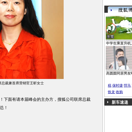
中学生乘直升机
高圆圆同居男友
席总裁兼首席营销官王昕女士
税
保时捷
悍马
铁龙
收购
下面有请本届峰会的主办方，搜狐公司联席总裁
新车速递
总！