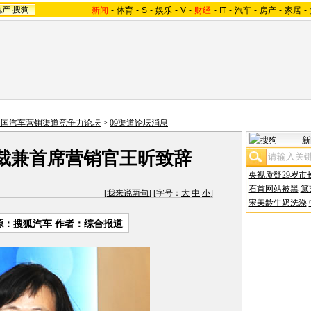
地产
搜狗
新闻
-
体育
-
S
-
娱乐
-
V
-
财经
-
IT
-
汽车
-
房产
-
家居
-
中国汽车营销渠道竞争力论坛
>
09渠道论坛消息
新
裁兼首席营销官王昕致辞
央视质疑29岁市
石首网站被黑
篡
[
我来说两句
] [字号：
大
中
小
]
宋美龄牛奶洗澡
源：
搜狐汽车
作者：综合报道