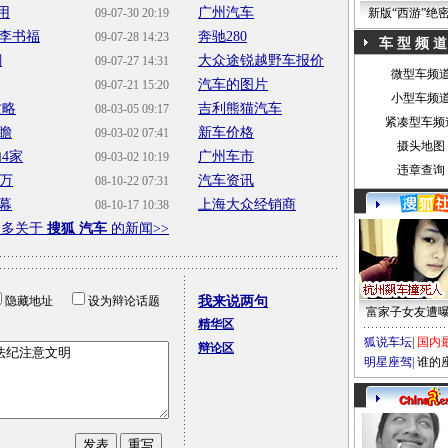
用
广州汽车
09-07-30 20:19
新版“西游”绝
李书福
奔驰280
09-07-28 14:23
车 型 频 道
潮
大众途锐越野车报价
09-07-27 14:31
微型车频
汽车的图片
09-07-21 15:20
小型车频
攻略
吉利熊猫汽车
08-03-05 09:17
紧凑型车频
瞻
新车价格
09-03-02 07:41
摄头地图
4家
广州车市
09-03-02 10:19
违章查询
9万
汽车资讯
08-10-22 07:31
幕
上海大众经销商
08-10-17 10:38
更多关于
搜狐 汽车
的新闻>>
隐藏地址
设为辩论话题
我来说两句
富家子女友遭
精华区
狐说车坛
|
国内
辩论区
明星座驾
|
谁的