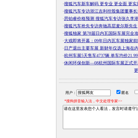
·
搜狐汽车新车解码 更专业 更全面 更实
·
搜狐汽车专访浙江吉利控股集团董事长
·
思铂睿价格预测 搜狐汽车专访张久李
·
搜狐汽车抢先专访奔驰高层麦尔斯先生
·
搜狐独家 第78届日内瓦国际车展完全
·
大戏即将开幕：09年日内瓦车展独家前
·
日产退出主要车展 新财年仅选上海在内
·
杭州车展5天售车4737辆 单车均价21.9
·
休闲环保创新—08杭州国际车展正式开
用户：
匿名
*搜狗拼音输入法，中文处理专家>>