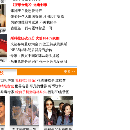
曝光
·
《变形金刚2》送电影票！
·
李湘王岳伦恩爱待产
·
黎姿怀孕大肚照曝光 月用30万安胎
·
阿娇懒理冠希返港:不关我的事
·
古巨基：我与霆锋都是一哥
不断
·
斯科拉狂砍22分 火箭104-79灰熊
·
火箭弃将赴欧淘金 扣篮王转战俄罗斯
·
NBA5佳球-朗多背身秀妙传
·
专家：振兴中国足球从老头抓起
连冠
·
马琳离婚分割房产 张一不舍几度落泪
更多>>
对口相声集
杜拉拉升职记
张震讲故事
红楼梦
-精绝古城
世界名著
平凡的世界
货币战争2
毒杀毒专家
经典手机游游格斗集
福彩3D走势图
情史
李冰冰被爆已婚
揭秘生父离婚内幕