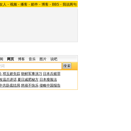
女人
-
视频
-
播客
-
邮件
-
博客
-
BBS
-
我说两句
闻
网页
博客
音乐
图片
说吧
长
邓玉娇失踪
朝鲜军事演习
日本兵赎罪
改温总讲话
夏日减肥秘方
日本瘦脸法
中共卧底结局
慈禧不快乐
侵略中国报告