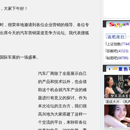
，大家下午好！
，很荣幸地邀请到各位企业营销的领导、各位专
出席今天的汽车营销渠道竞争力论坛。我代表搜狐
说 吧 排 行
上证指数
(7744
苏醒吧
(41523)
国际车展的一场盛事。
贴图吧
(68789)
最 热 
汽车厂商除了全面展示自己
的产品和技术以外，也会借
助这个机会就汽车产业的难
题进行有意义的探讨。作为
谍战大片-《风
本次论坛的主办方，我们很
高兴地为大家搭建了这样一
个交流的平台，来聆听各位