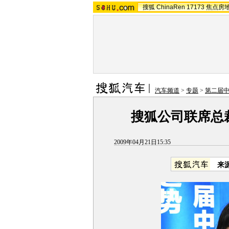
搜狐
ChinaRen
17173
焦点房
汽车频道
>
专题
>
第二届
搜狐公司联席总
2009年04月21日15:35
来