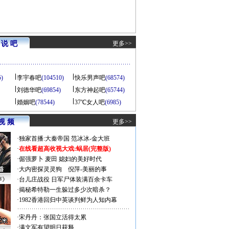
说 吧
更多>>
5)
李宇春吧
(104510)
快乐男声吧
(68574)
刘德华吧
(69854)
东方神起吧
(65744)
婚姻吧
(78544)
37℃女人吧
(6985)
视 频
更多>>
·
独家首播:大秦帝国
范冰冰-金大班
·
在线看超高收视大戏:
蜗居(完整版)
·
倔强萝卜
麦田
媳妇的美好时代
·
大内密探灵灵狗
倪萍-美丽的事
声》
·
台儿庄战役 日军尸体装满百余卡车
·
揭秘希特勒一生躲过多少次暗杀？
·
1982香港回归中英谈判鲜为人知内幕
·
宋丹丹：张国立活得太累
·
满文军有望明日获释