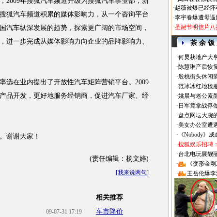
009年搜狐汽车频道升级为搜狐汽车事业部，新
·
赵薇被爆已经怀
搜狐汽车频道积累的媒体影响力，从一个咨询平台
·
李宇春爆遭母逼
·
圣诞节明信片八
国汽车纵深发展的趋势，探索更广阔的市场空间，
，进一步完成从媒体影响力向企业的品牌影响力、
茶 余 饭
·
何炅获地产大亨
·
陈慧琳产后恢复
·
殷桃街头休闲装
率选在业内提出了开放性汽车矩阵营销平台。2009
·
范冰冰红地毯
产品开发，更好地服务经销商，促进汽车厂家、经
·
姚晨与老公素
·
日军竟拿战俘
·
盘点网坛大腕
·
美女办公室遭
·
《Nobody》
。谢谢大家！
·
搜狐娱乐招聘
·
台北电玩展靓丽Sh
(责任编辑：杨文婷)
·
《变形金刚
[
我来说两句
]
·
王岳伦爆李
相关推荐
车市降价
09-07-31 17:19