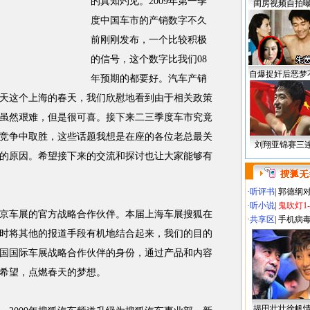
的真知灼见。2009年第一季
闺房视频自拍
度中国车市的产销数字不久
前刚刚发布，一个比较积极
的信号，这个数字比我们08
自爆捉奸后恶梦
年预期的都要好。汽车产销
天这个上海的春天，我们欣慰地看到由于相关政策
虽然艰难，但是很可喜。接下来二三季度车市究竟
竞争中取胜，这些话题我想是在座的各位老总最关
刘翔亚锦赛三
的原因。希望接下来的交流和探讨也让大家能够有
·
听评书
|
郭德纲
·
听小说
|
鬼吹灯1
车展的官方战略合作伙伴。本届上海车展搜狐在
·
共享区
|
手机病
时将其他的报道手段有机地结合起来，我们的目的
国国际车展战略合作伙伴的身份，通过产品和内容
希望，点燃春天的梦想。
揭田壮壮徐帆