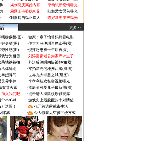
孕
·
揭刘晓庆离婚内幕
·
李幼斌新恋情曝光
婚
·
周迅王艳婆媳相见
·
陆毅爱女照首曝光
折
·
刘嘉玲自曝正造人
·
陈好新男友被曝光
 后
更多>>
喂猕猴桃(图)
·
独家：章子怡带妈妈看电影
好身材(图)
·
佟大为马伊琍再度牵手(图)
秀性感(图)
·
倪萍赵忠祥十年后再携手
服装皆为租赁
·
刘涛富豪老公为家产求生子
颜乘地铁被拍
·
舒淇醉酒瞬间惨被抓拍(图)
做活体解剖
·
实拍漂亮的地摊西施(组图)
的暴烈脾气
·
世界九大罪恶之城(组图)
遇灵异事件
·
李孝利新欢私密视频曝光
成命案导火索
·
孟庭苇可爱儿子最新照(图)
：加入我们吧！
·
点击进入搜狐娱乐影视库
owGirl
·
游戏史上最般配的十对情侣
2》送票！
·
张元首透露戒毒生活
湘胎教
·
令人惊叹太空步下楼方式