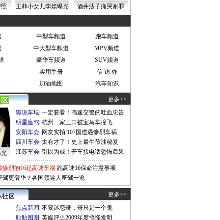
密照
王菲小女儿李嫣曝光
酒井法子痛哭谢罪
道
中型车频道
跑车频道
道
中大型车频道
MPV频道
道
豪华车频道
SUV频道
实用手册
信 访 办
加油地图
汽车知识
更多>>
狐说车坛
|
一定要看！高速交警的吐血忠告
明星座驾
|
杭州一家三口被宝马车撞飞
安阳车会
|
网友实拍:107国道遇惨烈车祸
四川车会
|
太有才了！史上最牛节油秘笈
江苏车会
|
引以为戒！开车接电话恐怖后果
曝光
最惨烈的16起高速车祸
跑高速16保命注意事项
座驾更奢华？各国领导人座驾一览
更多>>
焦点新闻
|
不要迷恋哥，哥只是一个鬼
贴贴图图
|
英媒评出2009年度搞怪发明