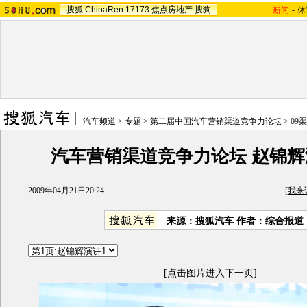
搜狐
ChinaRen
17173
焦点房地产
搜狗
新闻
-
体
汽车频道
>
专题
>
第二届中国汽车营销渠道竞争力论坛
>
09
汽车营销渠道竞争力论坛 赵锦辉演
2009年04月21日20:24
[
我来
来源：
搜狐汽车
作者：综合报道
[点击图片进入下一页]