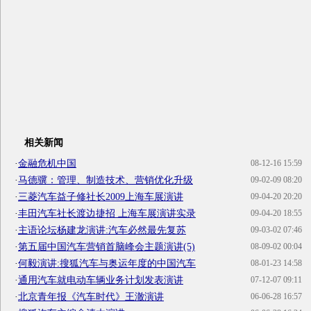
相关新闻
·
金融危机中国
08-12-16 15:59
·
马德骥：管理、制造技术、营销优化升级
09-02-09 08:20
·
三菱汽车益子修社长2009上海车展演讲
09-04-20 20:20
·
丰田汽车社长渡边捷招 上海车展演讲实录
09-04-20 18:55
·
主语论坛杨建龙演讲:汽车必然最先复苏
09-03-02 07:46
·
第五届中国汽车营销首脑峰会主题演讲(5)
08-09-02 00:04
·
何毅演讲:搜狐汽车与奥运年度的中国汽车
08-01-23 14:58
·
通用汽车就电动车辆业务计划发表演讲
07-12-07 09:11
·
北京青年报《汽车时代》王澈演讲
06-06-28 16:57