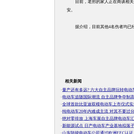
目前，老邢的家人正在商谈相关赔
安。
据介绍，目前其他4名伤者均已经
相关新闻
·
量产还有多远? 六大自主品牌玩转电动
·
电动车追随国际潮流 自主品牌争夺制
·
全球首款比亚迪双模电动车上市仪式实
·
纯电动车20年内难成主流 对其不要过
·
绝对零排放 上海车展自主品牌电动车
·
新能源试点 日产电动车产业基地拟落
·
山东陆骏电动车公司通过欧洲EEC认证