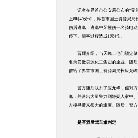
记者在界首市公安局公布的“界首市‘
上8时40分许，界首市国土资源局
伤后逃逸，逃逸中又撞伤一名骑电动
停下。肇事过程造成1死4伤。
曹辉介绍，当天晚上他们锁定肇事
名为安徽昊源化工集团的企业。随后
借给了界首市国土资源局局长应允峰
警方随后联系了应允峰，但对方电
逸，并派出大量警力到嫌疑人家中、
方搜寻带来很大的难度。随后，警方
是否酒后驾车难判定