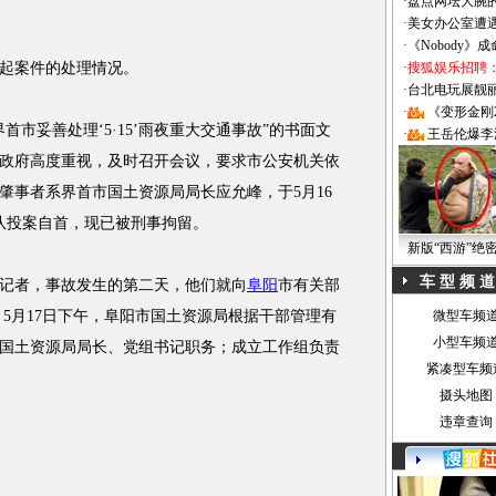
·
盘点网坛大腕
·
美女办公室遭
·
《Nobody》
起案件的处理情况。
·
搜狐娱乐招聘
·
台北电玩展靓丽Sh
·
《变形金刚
妥善处理‘5·15’雨夜重大交通事故”的书面文
·
王岳伦爆李
政府高度重视，及时召开会议，要求市公安机关依
肇事者系界首市国土资源局局长应允峰，于5月16
队投案自首，现已被刑事拘留。
新版“西游”绝
车 型 频 道
者，事故发生的第二天，他们就向
阜阳
市有关部
5月17日下午，阜阳市国土资源局根据干部管理有
微型车频
小型车频
国土资源局局长、党组书记职务；成立工作组负责
紧凑型车频
摄头地图
违章查询