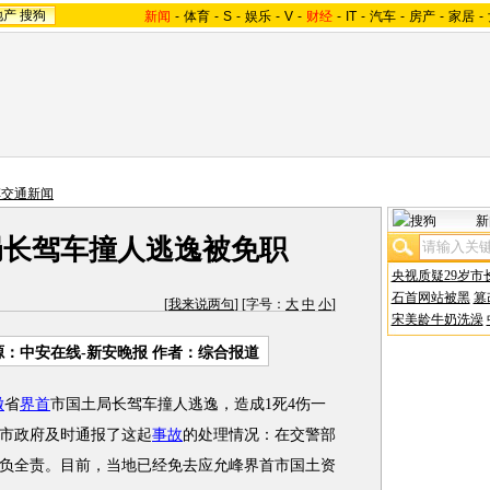
地产
搜狗
新闻
-
体育
-
S
-
娱乐
-
V
-
财经
-
IT
-
汽车
-
房产
-
家居
-
车交通新闻
新
局长驾车撞人逃逸被免职
央视质疑29岁市
石首网站被黑
篡
[
我来说两句
] [字号：
大
中
小
]
宋美龄牛奶洗澡
源：
中安在线-新安晚报
作者：综合报道
徽
省
界首
市国土局长驾车撞人逃逸，造成1死4伤一
市政府及时通报了这起
事故
的处理情况：在交警部
负全责。目前，当地已经免去应允峰界首市国土资