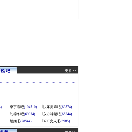
说 吧
更多>>
5)
李宇春吧
(104510)
快乐男声吧
(68574)
刘德华吧
(69854)
东方神起吧
(65744)
婚姻吧
(78544)
37℃女人吧
(6985)