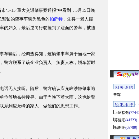
5·15’重大交通肇事案通报”中看到，5月15日晚
局长驾驶的肇事车辆为黑色的
帕萨特
，先将一老人撞
车的妇女，最后逆向行驶撞到了迎面的警车，被迫
车辆后，经调查得知，这辆肇事车属于当地一家
，警方联系了该企业负责人，负责人称，轿车暂时
。
相 关 说 吧
话无人接听。随后，警方确认应允峰涉嫌肇事逃
曹辉
单位等地布控搜寻。由于当晚下着大雨，这也给警
说 吧 排 行
联系到应允峰的家人，做他们的思想工作。
上证指数
(7744
苏醒吧
(41523)
贴图吧
(68789)