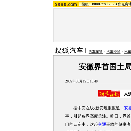
搜狐
ChinaRen
17173
焦点房
汽车频道
>
汽车交通
>
汽
安徽界首国土
2009年05月19日15:48
来
据中安在线-新安晚报报道，
安
事，引起各界高度关注。昨日，界首
门的认定中，这起
交通
事故的肇事者