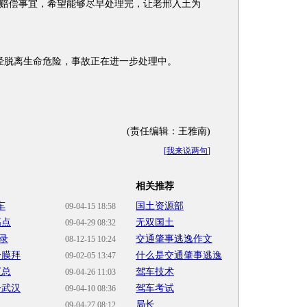
偿事宜，希望能够尽早处理完，让老邢入土为
脱离生命危险，事故正在进一步处理中。
(责任编辑：王雅南)
[
我来说两句
]
相关推荐
车
国土资源部
09-04-15 18:58
高点
无双国土
09-04-29 08:32
录
交通肇事逃逸作文
08-12-15 10:24
分膜拜
什么是交通肇事逃逸
09-02-05 13:47
汇总
驾车技术
09-04-26 11:03
子武汉
驾车考试
09-04-10 08:36
局长
09-04-27 08:12