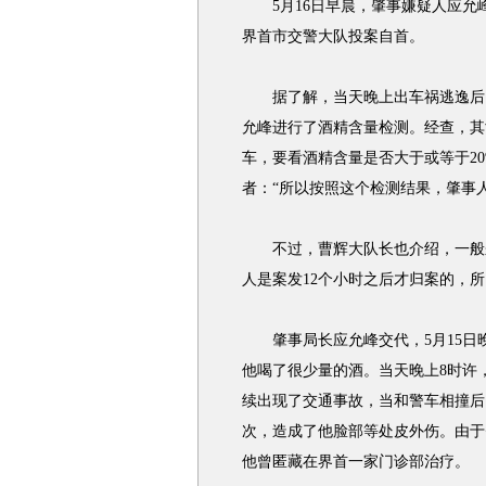
5月16日早晨，肇事嫌疑人应允峰
界首市交警大队投案自首。
据了解，当天晚上出车祸逃逸后，
允峰进行了酒精含量检测。经查，其
车，要看酒精含量是否大于或等于20
者：“所以按照这个检测结果，肇事人
不过，曹辉大队长也介绍，一般来
人是案发12个小时之后才归案的，
肇事局长应允峰交代，5月15日
他喝了很少量的酒。当天晚上8时许
续出现了交通事故，当和警车相撞后
次，造成了他脸部等处皮外伤。由于
他曾匿藏在界首一家门诊部治疗。