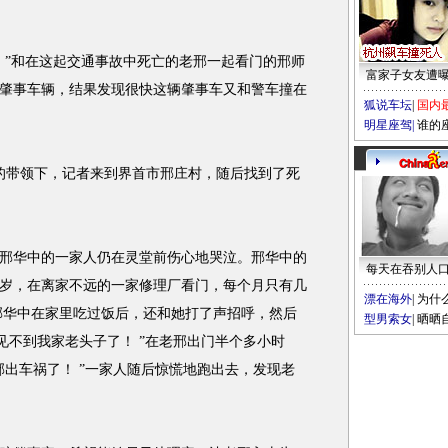
”和在这起交通事故中死亡的老邢一起看门的邢师
富家子女友遭
肇事车辆，结果发现很快这辆肇事车又和警车撞在
狐说车坛
|
国内
明星座驾
|
谁的
的带领下，记者来到界首市邢庄村，随后找到了死
华中的一家人仍在灵堂前伤心地哭泣。邢华中的
每天在吞别人
7岁，在离家不远的一家修理厂看门，每个月只有几
漂在海外
|
为什
，邢华中在家里吃过饭后，还和她打了声招呼，然后
型男索女
|
晒晒
见不到我家老头子了！ ”在老邢出门半个多小时
邢出车祸了！ ”一家人随后惊慌地跑出去，发现老