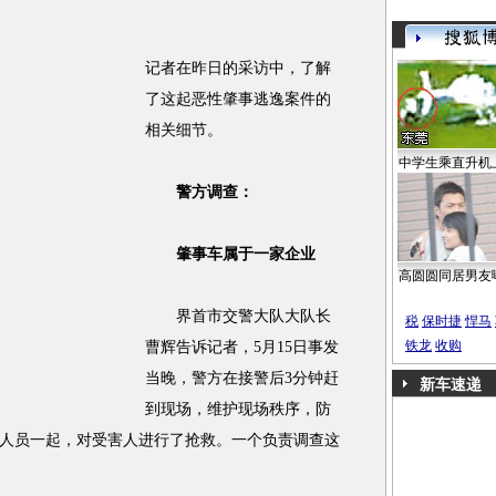
记者在昨日的采访中，了解
了这起恶性肇事逃逸案件的
相关细节。
中学生乘直升机
警方调查：
肇事车属于一家企业
高圆圆同居男友
界首市交警大队大队长
税
保时捷
悍马
铁龙
收购
曹辉告诉记者，5月15日事发
当晚，警方在接警后3分钟赶
新车速递
到现场，维护现场秩序，防
人员一起，对受害人进行了抢救。一个负责调查这