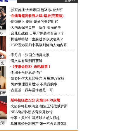
视 频
更多>>
·
独家首播:大秦帝国
范冰冰-金大班
·
在线看超高收视大戏:
蜗居(完整版)
·
倔强萝卜
麦田
媳妇的美好时代
·
大内密探灵灵狗
倪萍-美丽的事
声》
·
台儿庄战役 日军尸体装满百余卡车
·
揭秘希特勒一生躲过多少次暗杀？
·
1982香港回归中英谈判鲜为人知内幕
·
宋丹丹：张国立活得太累
·
满文军有望明日获释
曝光
·
《变形金刚2》送电影票！
·
李湘王岳伦恩爱待产
·
黎姿怀孕大肚照曝光 月用30万安胎
·
阿娇懒理冠希返港:不关我的事
·
古巨基：我与霆锋都是一哥
不断
·
斯科拉狂砍22分 火箭104-79灰熊
·
火箭弃将赴欧淘金 扣篮王转战俄罗斯
·
NBA5佳球-朗多背身秀妙传
·
专家：振兴中国足球从老头抓起
连冠
·
马琳离婚分割房产 张一不舍几度落泪