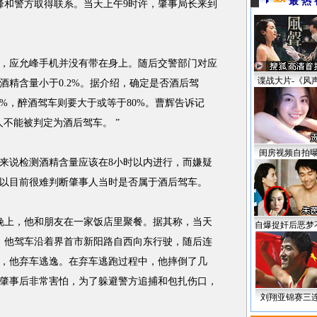
最 热 
和警方取得联系。当天上午9时许，肇事局长来到
应允峰手机并没有带在身上。随后交警部门对应
谍战大片-《风
酒精含量小于0.2%。据介绍，确定是否酒后驾
%，醉酒驾车则要大于或等于80%。曹辉告诉记
不能被判定为酒后驾车。 ”
闺房视频自拍
说检测酒精含量应该在8小时以内进行，而嫌疑
所以目前很难判断肇事人当时是否属于酒后驾车。
晚上，他和朋友在一家饭店里聚餐。据其称，当天
自爆捉奸后恶梦
，他驾车沿着界首市新阳路自西向东行驶，随后连
，他弃车逃逸。在弃车逃跑过程中，他摔倒了几
肇事后非常害怕，为了躲避警方追捕和包扎伤口，
刘翔亚锦赛三