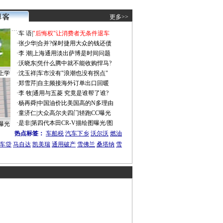
更多>>
·
车 语
|
"后悔权"让消费者无条件退车
·
张少华
|
合并?保时捷用大众的钱还债
·
李 潮
|
上海通用淡出萨博是时间问题
·
沃晓东
|
凭什么腾中就不能收购悍马?
上学
·
沈玉祥
|
车市没有"浪潮也没有拐点"
·
郑雪芹
|
自主频接海外订单出口回暖
·
李 牧
|
通用与五菱 究竟是谁帮了谁?
·
杨再舜
|
中国油价比美国高的N多理由
·
童济仁
|
大众高尔夫四门轿跑CC曝光
·
是非
|
第四代本田CR-V描绘图曝光/图
曝光
热点标签：
车船税
汽车下乡
沃尔沃
燃油
车贷
马自达
凯美瑞
通用破产
雪佛兰
桑塔纳
雪