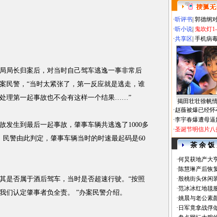
·
听评书
|
郭德纲
·
听小说
|
鬼吹灯1
·
共享区
|
手机病
局长归案后，对当时自己驾车逃逸一事非常后
案民警，“当时太紧张了，第一反应就是逃走，谁
处理第一起事故也不会有这样一个结果……”
揭田壮壮徐帆
·
赵薇被爆已经怀
·
李宇春爆遭母逼
生到最后一起事故，肇事车辆共逃逸了1000多
·
圣诞节明信片八
，民警由此判定，肇事车辆当时的时速最起码是60
茶 余 饭
·
何炅获地产大亨
·
陈慧琳产后恢复
是否属于酒后驾车，当时是否超速行驶。“按照
·
殷桃街头休闲装
·
范冰冰红地毯
我们认定肇事者负全责。 ”办案民警介绍。
·
姚晨与老公素
·
日军竟拿战俘