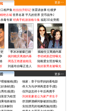
更多>>
对口相声集
杜拉拉升职记
张震讲故事
红楼梦
-精绝古城
世界名著
平凡的世界
货币战争2
毒杀毒专家
经典手机游游格斗集
福彩3D走势图
情史
李冰冰被爆已婚
揭秘生父离婚内幕
孕
·
揭刘晓庆离婚内幕
·
李幼斌新恋情曝光
婚
·
周迅王艳婆媳相见
·
陆毅爱女照首曝光
折
·
刘嘉玲自曝正造人
·
陈好新男友被曝光
 后
更多>>
喂猕猴桃(图)
·
独家：章子怡带妈妈看电影
好身材(图)
·
佟大为马伊琍再度牵手(图)
秀性感(图)
·
倪萍赵忠祥十年后再携手
服装皆为租赁
·
刘涛富豪老公为家产求生子
颜乘地铁被拍
·
舒淇醉酒瞬间惨被抓拍(图)
做活体解剖
·
实拍漂亮的地摊西施(组图)