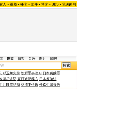
女人
-
视频
-
播客
-
邮件
-
博客
-
BBS
-
我说两句
闻
网页
博客
音乐
图片
说吧
长
邓玉娇失踪
朝鲜军事演习
日本兵赎罪
改温总讲话
夏日减肥秘方
日本瘦脸法
中共卧底结局
慈禧不快乐
侵略中国报告