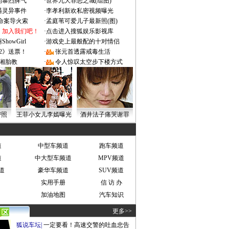
的暴烈脾气
·
世界九大罪恶之城(组图)
遇灵异事件
·
李孝利新欢私密视频曝光
成命案导火索
·
孟庭苇可爱儿子最新照(图)
：加入我们吧！
·
点击进入搜狐娱乐影视库
owGirl
·
游戏史上最般配的十对情侣
2》送票！
·
张元首透露戒毒生活
湘胎教
·
令人惊叹太空步下楼方式
密照
王菲小女儿李嫣曝光
酒井法子痛哭谢罪
道
中型车频道
跑车频道
道
中大型车频道
MPV频道
道
豪华车频道
SUV频道
实用手册
信 访 办
加油地图
汽车知识
更多>>
狐说车坛
|
一定要看！高速交警的吐血忠告