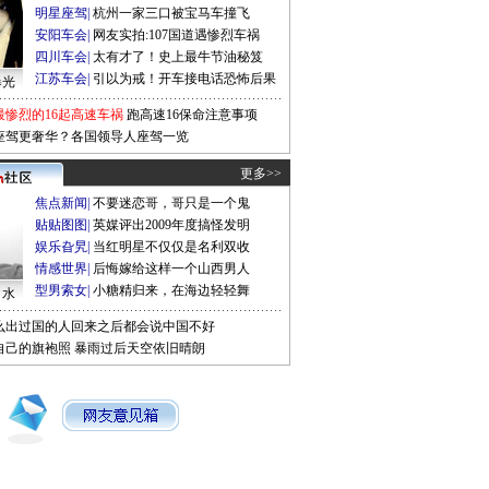
明星座驾
|
杭州一家三口被宝马车撞飞
安阳车会
|
网友实拍:107国道遇惨烈车祸
四川车会
|
太有才了！史上最牛节油秘笈
江苏车会
|
引以为戒！开车接电话恐怖后果
曝光
最惨烈的16起高速车祸
跑高速16保命注意事项
座驾更奢华？各国领导人座驾一览
更多>>
焦点新闻
|
不要迷恋哥，哥只是一个鬼
贴贴图图
|
英媒评出2009年度搞怪发明
娱乐旮旯
|
当红明星不仅仅是名利双收
情感世界
|
后悔嫁给这样一个山西男人
型男索女
|
小糖精归来，在海边轻轻舞
口水
么出过国的人回来之后都会说中国不好
自己的旗袍照
暴雨过后天空依旧晴朗