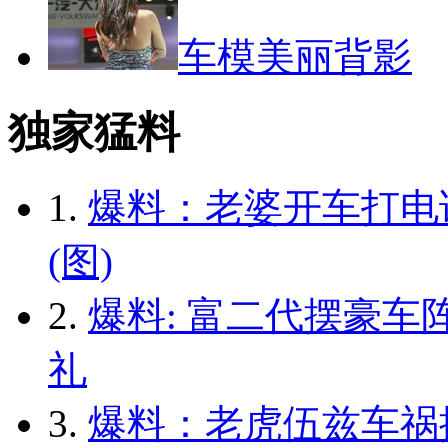
车模美丽背影
独家猛料
1.
爆料：老婆开车打电
(图)
2.
爆料: 富二代摆豪车
礼
3.
爆料：老虎伍兹车祸