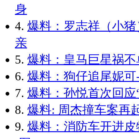
身
4.
爆料：罗志祥（小猪
亲
5.
爆料：皇马巨星祸不
6.
爆料：狗仔追尾妮可-
7.
爆料：孙悦首次回应“
8.
爆料: 周杰撞车案再
9.
爆料：消防车开进皮