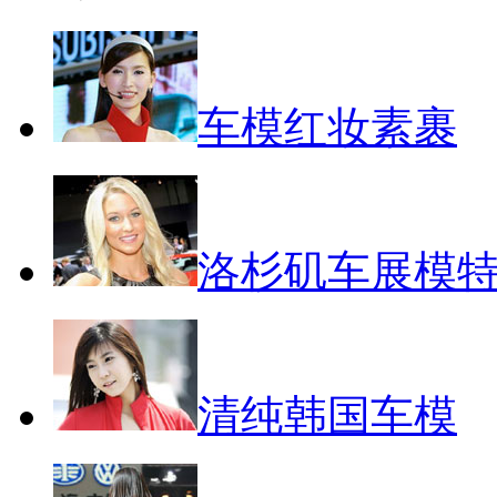
车模红妆素裹
洛杉矶车展模
清纯韩国车模