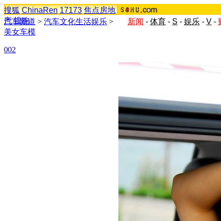
搜狐
ChinaRen
17173
焦点房地
产
搜狗
汽车频道
>
汽车文化生活娱乐
>
新闻
-
体育
-
S
-
娱乐
-
V
-
美女车模
002