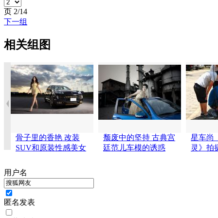
页
2/14
下一组
相关组图
骨子里的香艳 改装
颓废中的坚持 古典宫
星车尚
SUV和原装性感美女
廷范儿车模的诱惑
灵》拍
用户名
匿名发表