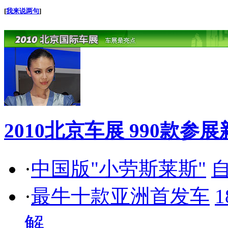
[
我来说两句
]
2010北京车展 990款
·
中国版"小劳斯莱斯"
自
·
最牛十款亚洲首发车
解