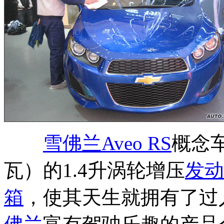
雪佛兰Aveo RS
概念车
瓦）的1.4升涡轮增压
发动
箱
，使其天生就拥有了过