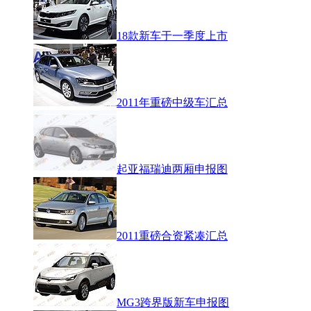
18款新车于一季度上市
2011年重磅中级车汇总
起亚福瑞迪两厢申报图
2011重磅合资紧凑汇总
MG3跨界版新车申报图