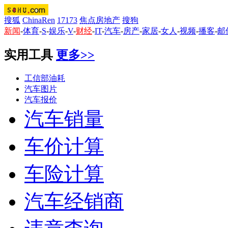
搜狐
ChinaRen
17173
焦点房地产
搜狗
新闻
-
体育
-
S
-
娱乐
-
V
-
财经
-
IT
-
汽车
-
房产
-
家居
-
女人
-
视频
-
播客
-
邮
实用工具
更多>>
工信部油耗
汽车图片
汽车报价
汽车销量
车价计算
车险计算
汽车经销商