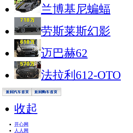
兰博基尼蝙蝠
劳斯莱斯幻影
迈巴赫62
法拉利612-OTO
收起
开心网
人人网