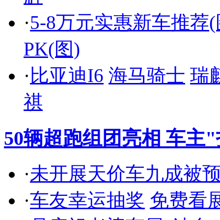
·
5-8万元实惠新车推荐(
PK(图)
·
比亚迪I6
海马骑士
瑞
祺
50辆超跑组团亮相 车主
·
未开展天价车九成被
·
车友幸运抽奖
免费看