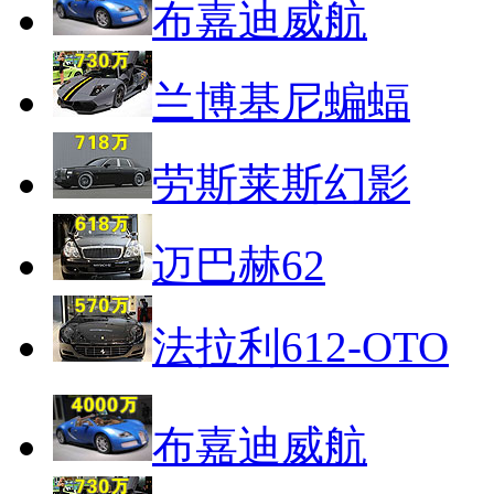
布嘉迪威航
兰博基尼蝙蝠
劳斯莱斯幻影
迈巴赫62
法拉利612-OTO
布嘉迪威航