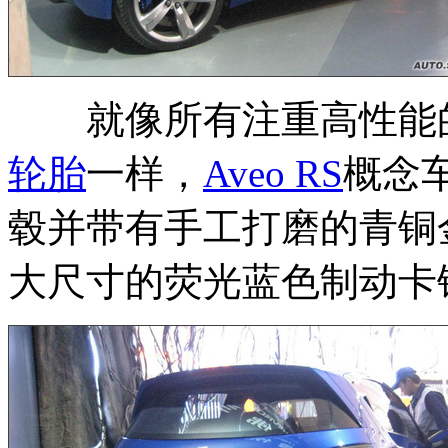
就像所有注重高性能的
轮胎
一样，
Aveo RS
概念
毂并带有手工打磨的青铜
大尺寸的荧光蓝色制动卡