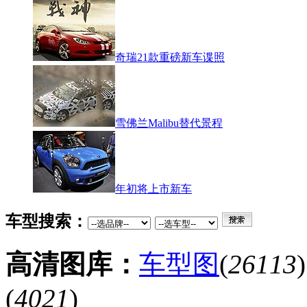
奇瑞21款重磅新车谍照
雪佛兰Malibu替代景程
年初将上市新车
车型搜索：
高清图库：
车型图
(
26113
(
4021
)