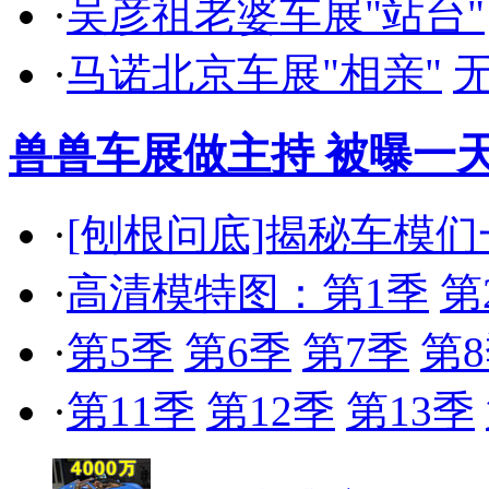
·
吴彦祖老婆车展"站台"
·
马诺北京车展"相亲"
兽兽车展做主持 被曝一天
·
[刨根问底]揭秘车模
·
高清模特图：第1季
第
·
第5季
第6季
第7季
第
·
第11季
第12季
第13季