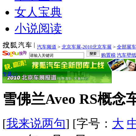
女人宝典
小说阅读
汽车频道
>
北京车展-2010北京车展
>
全部展
购置税
汽车壁
专题>>
雪佛兰Aveo RS概
[
我来说两句
] [字号：
大