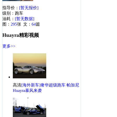
·
[海外试驾]世界超跑 帕加尼Huayra场地秀
指导价：
[暂无报价]
·
帕加尼Zonda R Evolution预告图 800马力
级别：跑车
油耗：
[暂无数据]
帕加尼Huayra相关热帖
更多>>
图：
295
张 文：
64
篇
·
无悔之选--提15款四门牧马人
Huayra精彩视频
·
探险，我们是认真的！牧马人上山+探险
更多>>
·
百看不厌，终于迎娶比亚迪唐100！
·
秦100看车纪录，说说感受
·
车展游玩只为车模不看车
·
车展，有车也有模，车展游记
·
终于等你到 还好没放弃 准车主试驾全新悦动
·
人生第一次自驾游！成都郫县一日游！求各位前辈关注
高清
[海外新车]奢华超级跑车 帕加尼
·
说说我的福克斯的初到手体会
Huayra暴风来袭
·
50+50的送分题，你惠了吗