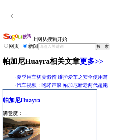
上网从搜狗开始
网页
新闻
帕加尼Huayra相关文章
更多>>
·
夏季用车切莫懒惰 维护爱车之安全使用篇
·
汽车视频：咆哮声浪 帕加尼新老两代超跑
·
[海外新车]激情四射风之神 帕加尼Huayra
帕加尼
Huayra
·
[海外新车]超级跑车 2013新帕加尼Huayra
·
惊世之作 全新一代帕加尼超级跑车Huayra
满意度：
---
·
帕加尼式风格 独一无二的设计超限定跑车
·
中置引擎超级跑车 试2013款帕加尼Huayra
·
帕加尼Huayra明年国内发布 预售2300万起