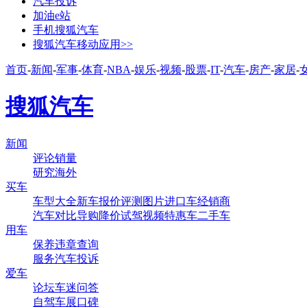
汽车投诉
加油e站
手机搜狐汽车
搜狐汽车移动应用>>
首页
-
新闻
-
军事
-
体育
-
NBA
-
娱乐
-
视频
-
股票
-
IT
-
汽车
-
房产
-
家居
-
搜狐汽车
新闻
评论
销量
研究
海外
买车
车型大全
新车
报价
评测
图片
进口车
经销商
汽车对比
导购
降价
试驾
视频
特惠车
二手车
用车
保养
违章查询
服务
汽车投诉
爱车
论坛
车迷
问答
自驾
车展
口碑