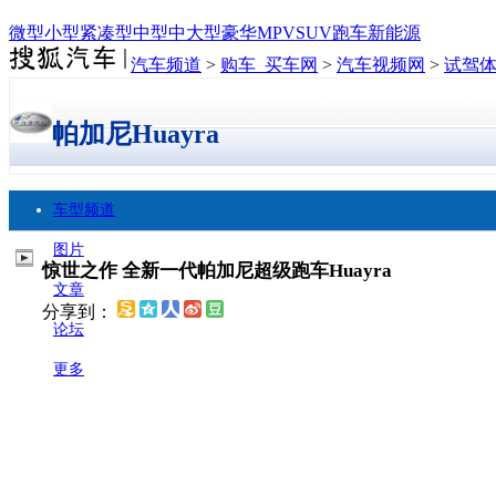
微型
小型
紧凑型
中型
中大型
豪华
MPV
SUV
跑车
新能源
汽车频道
>
购车_买车网
>
汽车视频网
>
试驾
帕加尼Huayra
车型频道
图片
惊世之作 全新一代帕加尼超级跑车Huayra
文章
分享到：
论坛
更多