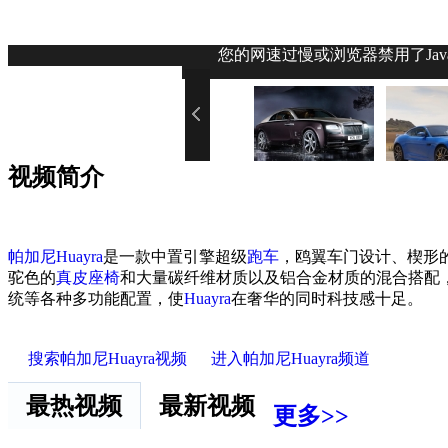
您的网速过慢或浏览器禁用了Jav
视频简介
帕加尼Huayra
是一款中置引擎超级
跑车
，鸥翼车门设计、楔形
驼色的
真皮座椅
和大量碳纤维材质以及铝合金材质的混合搭配
统等各种多功能配置，使
Huayra
在奢华的同时科技感十足。
搜索帕加尼Huayra视频
进入帕加尼Huayra频道
最热视频
最新视频
更多>>