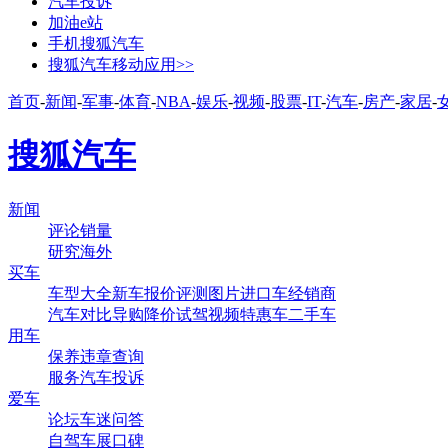
汽车投诉
加油e站
手机搜狐汽车
搜狐汽车移动应用>>
首页
-
新闻
-
军事
-
体育
-
NBA
-
娱乐
-
视频
-
股票
-
IT
-
汽车
-
房产
-
家居
-
搜狐汽车
新闻
评论
销量
研究
海外
买车
车型大全
新车
报价
评测
图片
进口车
经销商
汽车对比
导购
降价
试驾
视频
特惠车
二手车
用车
保养
违章查询
服务
汽车投诉
爱车
论坛
车迷
问答
自驾
车展
口碑