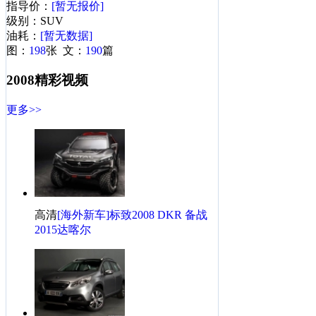
指导价：
[暂无报价]
·
[海外评测]外媒静态测评2013款P标致2008
级别：SUV
油耗：
[暂无数据]
标致2008相关热帖
更多>>
图：
198
张 文：
190
篇
·
标致2008怎么样？-记我的1年用车感受
2008精彩视频
·
提车自动时尚2008，求顶求赞求精华
更多>>
·
才提自潮2008就来交作业，版主求支持求精
·
提标致2008，大小老婆一起回家
·
标致2008怎么样？-记我的0年用车感受
·
车展实拍标致2008，浅析领航版
·
推荐买1.6L自动时尚版 标致2008全系导购
·
关于2008和创酷，说点自己的看法
高清
[海外新车]标致2008 DKR 备战
·
标致2008试不可挡，抢先分享，求射。
2015达喀尔
·
圆润不失霸气，入手标致3008