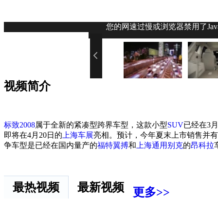
您的网速过慢或浏览器禁用了Jav
视频简介
标致2008
属于全新的紧凑型跨界车型，这款小型
SUV
已经在3
即将在4月20日的
上海车展
亮相。预计，今年夏末上市销售并有
争车型是已经在国内量产的
福特翼搏
和
上海通用别克
的
昂科拉
最热视频
最新视频
更多>>