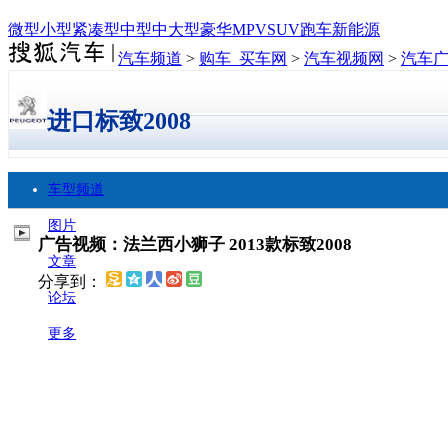
微型
小型
紧凑型
中型
中大型
豪华
MPV
SUV
跑车
新能源
汽车频道
>
购车_买车网
>
汽车视频网
>
汽车
进口标致2008
车型频道
图片
广告视频：法兰西小狮子 2013款标致2008
文章
分享到：
论坛
更多