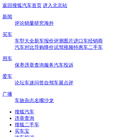
返回搜狐汽车首页
进入北京站
新闻
评论
销量
研究
海外
买车
车型大全
新车
报价
评测
图片
进口车
经销商
汽车对比
导购
降价
试驾
视频
特惠车
二手车
用车
保养
违章查询
服务
汽车投诉
爱车
论坛
车迷
问答
自驾
车展
点评
广播
车旅杂志
名嘴沙龙
搜狐汽车
违章查询
搜狐二手车
买车宝