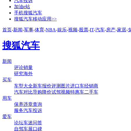
汽车投诉
加油e站
手机搜狐汽车
搜狐汽车移动应用>>
首页
-
新闻
-
军事
-
体育
-
NBA
-
娱乐
-
视频
-
股票
-
IT
-
汽车
-
房产
-
家居
-
搜狐汽车
新闻
评论
销量
研究
海外
买车
车型大全
新车
报价
评测
图片
进口车
经销商
汽车对比
导购
降价
试驾
视频
特惠车
二手车
用车
保养
违章查询
服务
汽车投诉
爱车
论坛
车迷
问答
自驾
车展
口碑