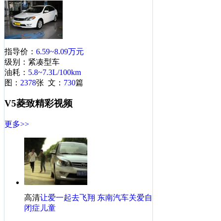
·
一周降价TOP10：超划算冷门车最高降18万
·
[温州]东南V5菱致最高降5000 送导航礼包
·
[呼和浩特]东南V5菱致送价值1万元大礼包
·
感性科技智绘未来 V5菱致上市发布宣传片
指导价：
6.59~8.09万元
·
现金最高优惠3万 东南三菱全系月末抄底!
级别：紧凑型车
油耗：
5.8~7.3L/100km
东南V5菱致相关热帖
更多>>
图：
2378
张 文：
730
篇
·
东南V5菱致怎么样？-记我的东南V5菱致1年用车真实感
V5菱致精彩视频
·
东南V5菱致怎么样？-记我的东南V5菱致1年用车真实感
更多>>
·
刚领证的幸福甜蜜与小V一同见证
·
妹纸眼中的东南DX3一个很有实力的小鲜肉
·
东南得利卡怎么样？-记我的6年用车感受
·
东南V5菱致怎么样？-记我的东南V5菱致1年用车真实感
·
东南V5菱致怎么样？-记我的东南V5菱致1年用车真实感
·
东南希旺－丐中丐版提车！！
高清
让爱一起去飞翔 东南汽车关爱自
·
菱悦座椅严重凹陷 4S工作人员说低配车就这样！
闭症儿童
·
解读最值得期待车型东南汽车V6菱仕