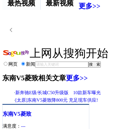
最热视频
最新视频
更多>>
上网从搜狗开始
网页
新闻
东南V5菱致相关文章
更多>>
·
新奔驰E级/长城C50升级版 10款新车曝光
·
[太原]东南V5菱致降800元 充足现车供应!
·
无锡东南V5/V6全系车型 5重大礼等你畅享
东南
V5菱致
·
预算8万购车足矣 6款高性价比家用车推荐
·
东南V5菱致现金优惠仅为6000元 现车销售
满意度：
---