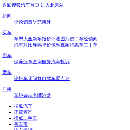
返回搜狐汽车首页
进入北京站
新闻
评论
销量
研究
海外
买车
车型大全
新车
报价
评测
图片
进口车
经销商
汽车对比
导购
降价
试驾
视频
特惠车
二手车
用车
保养
违章查询
服务
汽车投诉
爱车
论坛
车迷
问答
自驾
车展
点评
广播
车旅杂志
名嘴沙龙
搜狐汽车
违章查询
搜狐二手车
买车宝