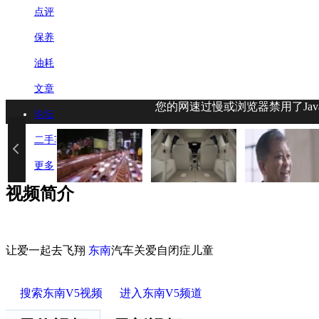
点评
保养
油耗
文章
您的网速过慢或浏览器禁用了Jav
论坛
二手车
更多
视频简介
让爱一起去飞翔
东南
汽车关爱自闭症儿童
搜索东南V5视频
进入东南V5频道