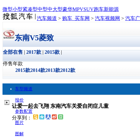
微型
小型
紧凑型
中型
中大型
豪华
MPV
SUV
跑车
新能源
汽车频道
>
购车_买车网
>
汽车视频网
>
汽车
东南V5菱致
全部在售
|
2017款
|
2015款
|
停售年款
2015款
2014款
2013款
2012款
车型频道
报价
让爱一起去飞翔 东南汽车关爱自闭症儿童
参数配置
分享到：
图片
图解