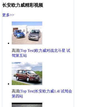
长安欧力威精彩视频
·
速腾GLI/北汽E系三厢 近期新车购买建议
·
“实·尚”动车 长安欧力威运城正式上市
更多>>
·
长安欧力威石家庄上市掀抢购狂潮 订58台
·
售4.79-5.59万 欧力威沈阳车展炫动上市!
·
[临沂]长安欧力威送2000元礼包 现车销售
·
北汽/景逸等预算十万内 自主两厢PK合资!
·
[石家庄]长安欧力威现已到店 现车销售中
高清
[Top Test]欧力威对战北斗星 试
长安商用欧力威相关热帖
更多>>
驾第五站
·
无悔之选--提15款四门牧马人
·
探险，我们是认真的！牧马人上山+探险
·
百看不厌，终于迎娶比亚迪唐100！
·
秦100看车纪录，说说感受
高清
[Top Test]长安欧力威1.4l 试驾会
·
车展游玩只为车模不看车
第四站
·
车展，有车也有模，车展游记
·
终于等你到 还好没放弃 准车主试驾全新悦动