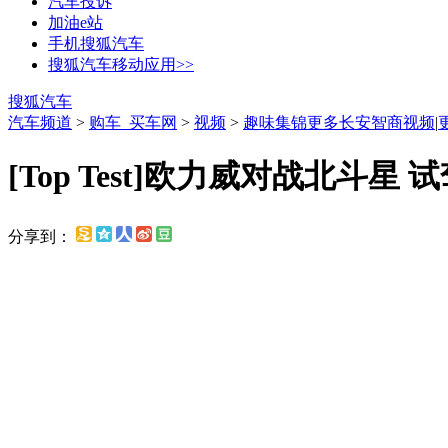
汽车投诉
加油e站
手机搜狐汽车
搜狐汽车移动应用>>
搜狐汽车
汽车频道
>
购车_买车网
>
视频
>
趣味集锦
更多长安智商视频
|
[Top Test]欧力威对战北斗星
分享到：