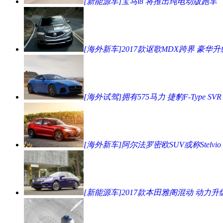
[新能源车]宝马i8 将推出纯电动版跑车
[海外新车]2017款讴歌MDX跨界 豪华升
[海外试驾]拥有575马力 捷豹F-Type SVR
[海外新车]阿尔法罗密欧SUV或称Stelvio
[新能源车]2017款本田雅阁混动 动力升