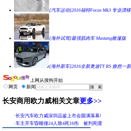
[汽车运动]2016福特Focus Mk3 专业漂移
[海外试驾]最强肌肉车 Mustang敞篷版
[海外新车]2016全新奥迪TT RS 焕然一新
上网从搜狗开始
网页
新闻
长安商用欧力威相关文章
更多>>
·
长安汽车欧力威深圳品鉴上市会圆满落幕!
·
车主开车昏睡撞24人致4死16伤 被判死缓
·
爱·改变 长安欧力威温州上市会圆满落幕