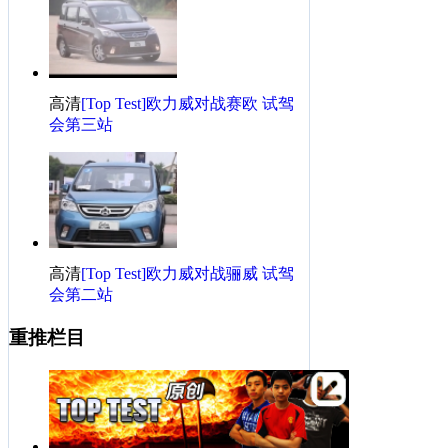
·
人生第一次自驾游！成都郫县一日游！求各位前辈关注
·
说说我的福克斯的初到手体会
·
50+50的送分题，你惠了吗
高清
[Top Test]欧力威对战赛欧 试驾
会第三站
高清
[Top Test]欧力威对战骊威 试驾
会第二站
重推栏目