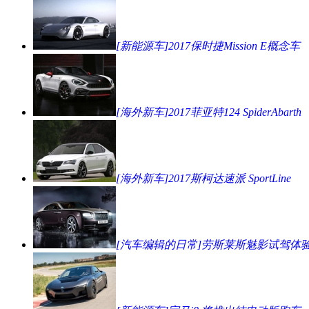
[新能源车]2017保时捷Mission E概念车
[海外新车]2017菲亚特124 SpiderAbarth
[海外新车]2017斯柯达速派 SportLine
[汽车编辑的日常]劳斯莱斯魅影试驾体