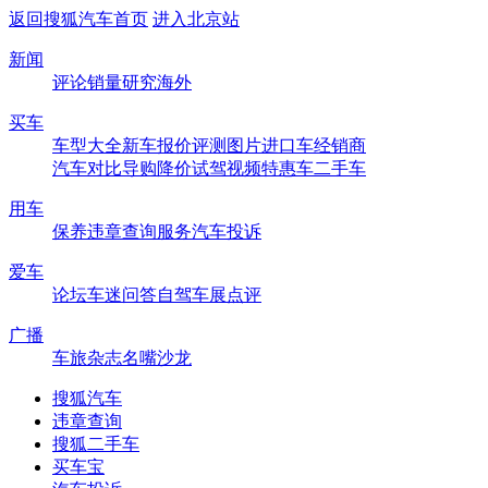
返回搜狐汽车首页
进入北京站
新闻
评论
销量
研究
海外
买车
车型大全
新车
报价
评测
图片
进口车
经销商
汽车对比
导购
降价
试驾
视频
特惠车
二手车
用车
保养
违章查询
服务
汽车投诉
爱车
论坛
车迷
问答
自驾
车展
点评
广播
车旅杂志
名嘴沙龙
搜狐汽车
违章查询
搜狐二手车
买车宝