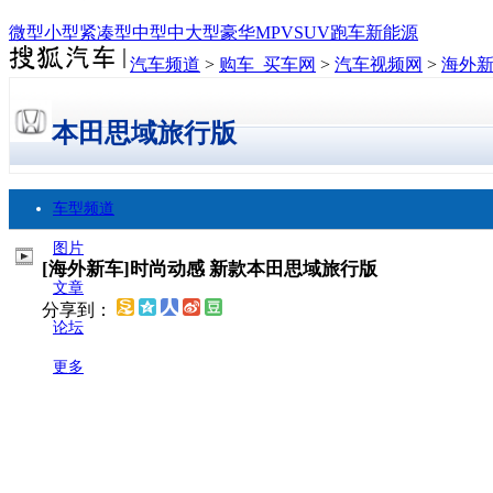
微型
小型
紧凑型
中型
中大型
豪华
MPV
SUV
跑车
新能源
汽车频道
>
购车_买车网
>
汽车视频网
>
海外
本田思域旅行版
车型频道
图片
[海外新车]时尚动感 新款本田思域旅行版
文章
分享到：
论坛
更多