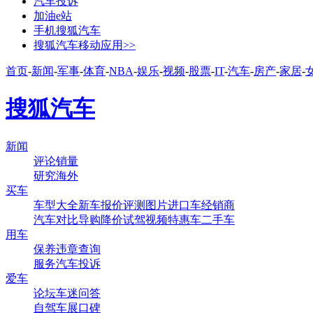
汽车投诉
加油e站
手机搜狐汽车
搜狐汽车移动应用>>
首页
-
新闻
-
军事
-
体育
-
NBA
-
娱乐
-
视频
-
股票
-
IT
-
汽车
-
房产
-
家居
-
搜狐汽车
新闻
评论
销量
研究
海外
买车
车型大全
新车
报价
评测
图片
进口车
经销商
汽车对比
导购
降价
试驾
视频
特惠车
二手车
用车
保养
违章查询
服务
汽车投诉
爱车
论坛
车迷
问答
自驾
车展
口碑