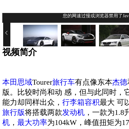
您的网速过慢或浏览器禁用了Jav
视频简介
本田思域
Tourer
旅行车
有点像东本
杰德
版。比较时尚和动 感，但与此同时，
能力却同样出众，
行李箱容积
最大 可
旅行版
将搭载两款
发动机
，一款为1.8升
机
，
最大功率
为104kW，峰值扭矩为1