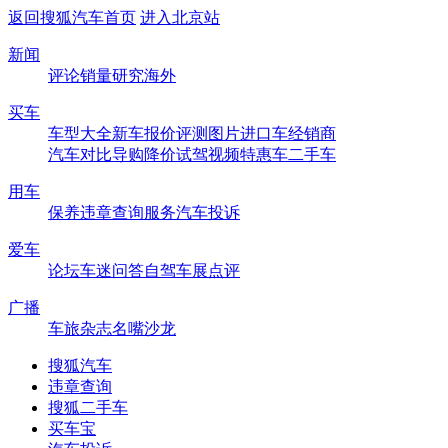
返回搜狐汽车首页
进入北京站
新闻
评论
销量
研究
海外
买车
车型大全
新车
报价
评测
图片
进口车
经销商
汽车对比
导购
降价
试驾
视频
特惠车
二手车
用车
保养
违章查询
服务
汽车投诉
爱车
论坛
车迷
问答
自驾
车展
点评
广播
车旅杂志
名嘴沙龙
搜狐汽车
违章查询
搜狐二手车
买车宝