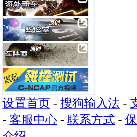
设置首页
-
搜狗输入法
-
-
客服中心
-
联系方式
-
保
介绍