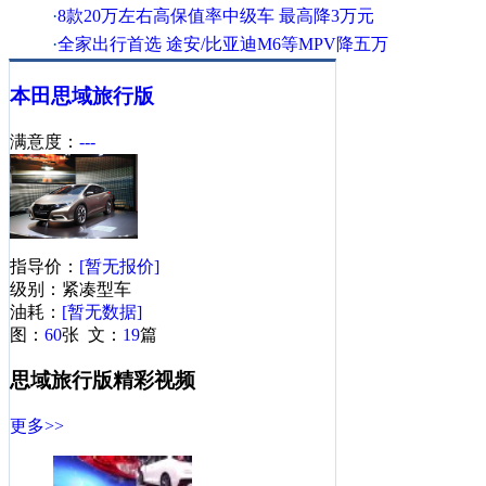
·
8款20万左右高保值率中级车 最高降3万元
·
全家出行首选 途安/比亚迪M6等MPV降五万
·
全家出行首选 途安/比亚迪M6等MPV降五万
本田
思域旅行版
·
[郑州]东本新思铂睿优惠2万现金现车充足
·
[郑州]广本锋范全系优惠1.5万元送交强险
满意度：
---
·
最高降4万 优惠比李颖芝叫价还狠的B级车
·
[青岛]广本歌诗图最高优惠8万 店内现车
·
歌诗图2.4L现金优惠1.5万元 现车供应足
·
最高降3.8万 汉兰达/CR-V等日系SUV盘点
指导价：
[暂无报价]
·
新飞度/汉兰达/新逍客 日系重磅新车前瞻
级别：紧凑型车
油耗：
[暂无数据]
本田思域旅行版相关热帖
更多>>
图：
60
张 文：
19
篇
思域旅行版精彩视频
更多>>