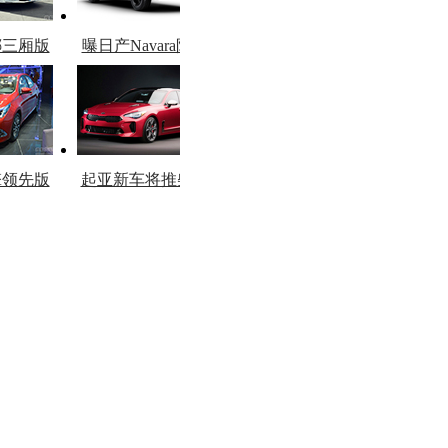
娜三厢版
曝日产Navara限量
图
版
擎领先版
起亚新车将推柴油
市
版