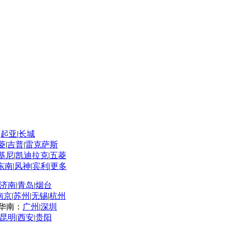
|
起亚
|
长城
菱
|
吉普
|
雷克萨斯
基尼
|
凯迪拉克
|
五菱
东南
|
风神
|
宾利
|
更多
济南
|
青岛
|
烟台
南京
|
苏州
|
无锡
|
杭州
华南：
广州
|
深圳
昆明
|
西安
|
贵阳