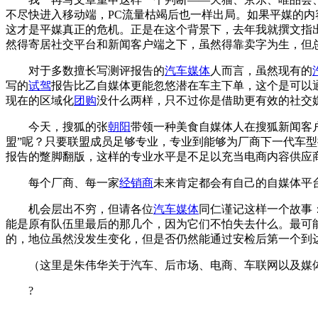
不尽快进入移动端，PC流量枯竭后也一样出局。如果平媒的
这才是平媒真正的危机。正是在这个背景下，去年我就撰文指
然得寄居社交平台和新闻客户端之下，虽然得靠卖字为生，但
对于多数擅长写测评报告的
汽车媒体
人而言，虽然现有的
写的
试驾
报告比乙自媒体更能忽悠潜在车主下单，这个是可以
现在的区域化
团购
没什么两样，只不过你是借助更有效的社交
今天，搜狐的张
朝阳
带领一种美食自媒体人在搜狐新闻客
盟”呢？只要联盟成员足够专业，专业到能够为厂商下一代车
报告的蹩脚翻版，这样的专业水平是不足以充当电商内容供应
每个厂商、每一家
经销商
未来肯定都会有自己的自媒体平
机会层出不穷，但请各位
汽车媒体
同仁谨记这样一个故事
能是原有队伍里最后的那几个，因为它们不怕失去什么。最可
的，地位虽然没发生变化，但是否仍然能通过安检后第一个到
（这里是朱伟华关于汽车、后市场、电商、车联网以及媒体的
?