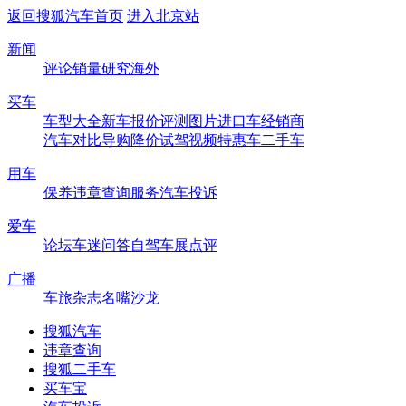
返回搜狐汽车首页
进入北京站
新闻
评论
销量
研究
海外
买车
车型大全
新车
报价
评测
图片
进口车
经销商
汽车对比
导购
降价
试驾
视频
特惠车
二手车
用车
保养
违章查询
服务
汽车投诉
爱车
论坛
车迷
问答
自驾
车展
点评
广播
车旅杂志
名嘴沙龙
搜狐汽车
违章查询
搜狐二手车
买车宝