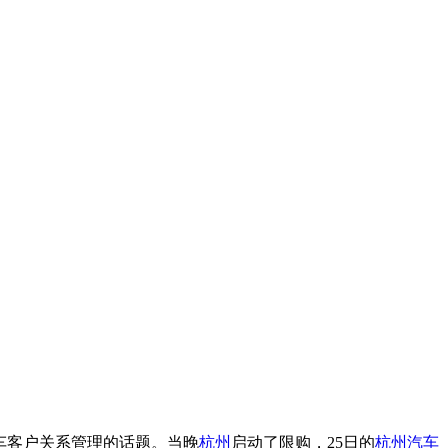
车客户关系管理的话题。当晚
杭州
启动了限购，25日的
杭州
汽车