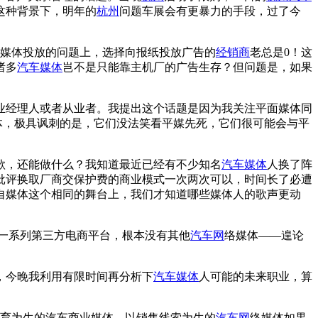
这种背景下，明年的
杭州
问题车展会有更暴力的手段，过了今
媒体投放的问题上，选择向报纸投放广告的
经销商
老总是0！这
诸多
汽车媒体
岂不是只能靠主机厂的广告生存？但问题是，如果
经理人或者从业者。我提出这个话题是因为我关注平面媒体同
体，极具讽刺的是，它们没法笑看平媒先死，它们很可能会与平
歌，还能做什么？我知道最近已经有不少知名
汽车媒体
人换了阵
批评换取厂商交保护费的商业模式一次两次可以，时间长了必遭
自媒体这个相同的舞台上，我们才知道哪些媒体人的歌声更动
一系列第三方电商平台，根本没有其他
汽车网
络媒体——遑论
，今晚我利用有限时间再分析下
汽车媒体
人可能的未来职业，算
育为生的汽车商业媒体，以销售线索为生的
汽车网
络媒体如果