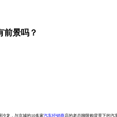
有前景吗？
圈沙龙，与京城的10多家
汽车经销商
店的老总聊限购背景下的汽