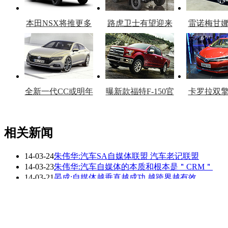
本田NSX将推更多
路虎卫士有望迎来
雷诺梅甘
车型
复产
官
全新一代CC或明年
曝新款福特F-150官
卡罗拉双
上市
图
上
相关新闻
14-03-24
朱伟华:汽车SA自媒体联盟 汽车老记联盟
看赛车宝贝争奇斗
车模美腿爆乳无惧
14-03-23
朱伟华:汽车自媒体的本质和根本是＂CRM＂
艳
走光
14-03-21
晏成:自媒体越垂直越成功 越跨界越有效
14-03-21
互动:自媒体联盟是趋势 品牌价值可延伸
14-03-21
马麟:自媒体基础是关系 三因素促其爆发
14-03-19
男子携刀进入地铁杀人 死者家属质疑安检