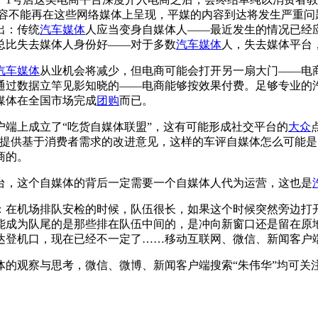
内容不能再在这些网络媒体上呈现，平媒的内容到达将发生严重问
出：传统
汽车媒体
人应当变身自媒体人——最近发生的情况已经
总比失去媒体人身份好——对于多数
汽车媒体
人，失去媒体平台
汽车媒体
从业机会将减少，但电商可能会打开另一扇大门——电
通过数据立竿见影知晓的——电商能够按效果付费。足够专业的
媒体在全国市场完成
团购
而已。
户端上成立了“吃货自媒体联盟”，这有可能形成社交平台的
大众
型提供基于消费者需求的改进意见，这样的车评自媒体怎么可能
商的。
台，这个自媒体的背后一定需要一个自媒体人代为运营，这也是
：在机场排队安检的时候，队伍很长，如果这个时候突然旁边打
能成为队尾的是那些排在队伍中间的，是冲向新窗口还是留在原
达登机口，现在已经不一定了……移动互联网、微信、新闻客户
观察与思考，微信、微博、新闻客户端搜索“朱伟华”均可关