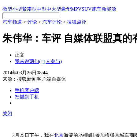
微型
小型
紧凑型
中型
中大型
豪华
MPV
SUV
跑车
新能源
汽车频道
>
评论
>
汽车评论
>
搜狐点评
朱伟华：车评 自媒体联盟真的
正文
我来说两句
(
人参与)
2014年03月26日08:44
来源：
搜狐新闻客户端自媒体
手机客户端
扫描到手机
关闭
3月25日下午，我在
北京
海淀的3W咖啡参加搜狐京城车商