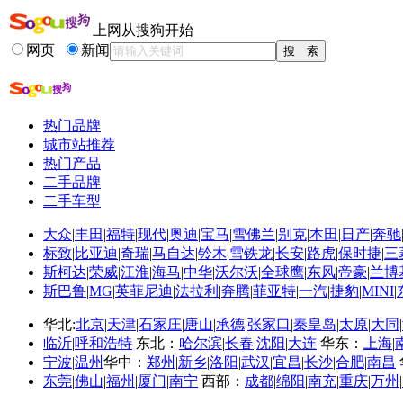
更多关于
朱伟华 安检
的新闻>>
上网从搜狗开始
相关推荐
网页
新闻
媒体投放计划
鲁迅枣树朱伟华
酒媒体投放
热门品牌
平面媒体广告
城市站推荐
平面媒体
热门产品
贵州师范大学 朱伟华
二手品牌
二手车型
大众
|
丰田
|
福特
|
现代
|
奥迪
|
宝马
|
雪佛兰
|
别克
|
本田
|
日产
|
奔驰
标致
|
比亚迪
|
奇瑞
|
马自达
|
铃木
|
雪铁龙
|
长安
|
路虎
|
保时捷
|
三
斯柯达
|
荣威
|
江淮
|
海马
|
中华
|
沃尔沃
|
全球鹰
|
东风
|
帝豪
|
兰博
斯巴鲁
|
MG
|
英菲尼迪
|
法拉利
|
奔腾
|
菲亚特
|
一汽
|
捷豹
|
MINI
|
华北:
北京
|
天津
|
石家庄
|
唐山
|
承德
|
张家口
|
秦皇岛
|
太原
|
大同
|
临沂
|
呼和浩特
东北：
哈尔滨
|
长春
|
沈阳
|
大连
华东：
上海
|
宁波
|
温州
华中：
郑州
|
新乡
|
洛阳
|
武汉
|
宜昌
|
长沙
|
合肥
|
南昌
东莞
|
佛山
|
福州
|
厦门
|
南宁
西部：
成都
|
绵阳
|
南充
|
重庆
|
万州
|