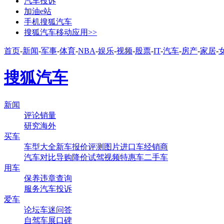
汽车投诉
加油e站
手机搜狐汽车
搜狐汽车移动应用>>
首页
-
新闻
-
军事
-
体育
-
NBA
-
娱乐
-
视频
-
股票
-
IT
-
汽车
-
房产
-
家居
-
搜狐汽车
新闻
评论
销量
研究
海外
买车
车型大全
新车
报价
评测
图片
进口车
经销商
汽车对比
导购
降价
试驾
视频
特惠车
二手车
用车
保养
违章查询
服务
汽车投诉
爱车
论坛
车迷
问答
自驾
车展
口碑