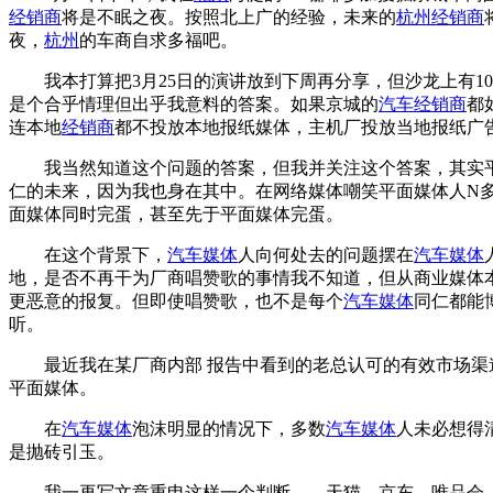
经销商
将是不眠之夜。按照北上广的经验，未来的
杭州
经销商
夜，
杭州
的车商自求多福吧。
我本打算把3月25日的演讲放到下周再分享，但沙龙上有1
是个合乎情理但出乎我意料的答案。如果京城的
汽车经销商
都
连本地
经销商
都不投放本地报纸媒体，主机厂投放当地报纸广
我当然知道这个问题的答案，但我并关注这个答案，其实平
仁的未来，因为我也身在其中。在网络媒体嘲笑平面媒体人N
面媒体同时完蛋，甚至先于平面媒体完蛋。
在这个背景下，
汽车媒体
人向何处去的问题摆在
汽车媒体
地，是否不再干为厂商唱赞歌的事情我不知道，但从商业媒体
更恶意的报复。但即使唱赞歌，也不是每个
汽车媒体
同仁都能
听。
最近我在某厂商内部 报告中看到的老总认可的有效市场渠道
平面媒体。
在
汽车媒体
泡沫明显的情况下，多数
汽车媒体
人未必想得
是抛砖引玉。
我一再写文章重申这样一个判断——天猫、京东、唯品会、