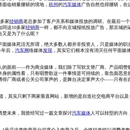
将面临销量腰斩的境地，
杭州
的
汽车媒体
广告自然也得腰斩，在
0多家
经销商
老总参加了客户关系和媒体投放的调研。在最后一个
如同这10多家
经销商
一样，都不向京城报纸投放广告，那京城的
告又是为了什么呢？
面媒体死活无所谓，绝大多数人都并非投资人，只是媒体的职业
多年后，
汽车网
络媒体
发现
，其实它们根本没有消灭任何平面媒
人的面前——作为商业媒体，我们除了写软文替厂商、产品唱赞
本身的属性看，只有唱赞歌这一件事情是可持续的，靠负面恶意
博得厂商或者公关公司掌声的，是舞台决定掌声大小——只有在
，其实只剩下两家垂直网站，新增的是自造社交电商平台以及
清楚未来，我曾经写过一篇文章探讨
汽车媒体
人可以转型的方向
1号店这类电商平台深度介入电商之后，会终结单纯以消费者教