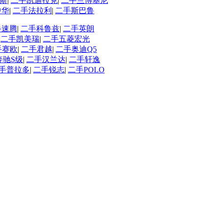
斯
|
二手凯迪拉克
|
二手兰博基尼
中华
|
二手法拉利
|
二手斯巴鲁
手速腾
|
二手科鲁兹
|
二手英朗
|
二手凯美瑞
|
二手五菱宏光
手赛欧
|
二手君越
|
二手奥迪Q5
奔驰S级
|
二手汉兰达
|
二手轩逸
手普拉多
|
二手锐志
|
二手POLO