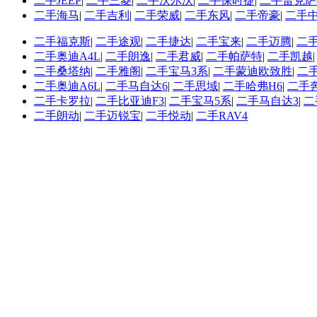
二手JEEP
|
二手三菱
|
二手沃尔沃
|
二手保时捷
|
二手雷克萨
二手海马
|
二手吉利
|
二手荣威
|
二手东风
|
二手帝豪
|
二手
二手福克斯
|
二手途观
|
二手捷达
|
二手宝来
|
二手迈腾
|
二
二手奥迪A4L
|
二手朗逸
|
二手君威
|
二手帕萨特
|
二手凯越
二手桑塔纳
|
二手雅阁
|
二手宝马3系
|
二手蒙迪欧致胜
|
二
二手奥迪A6L
|
二手马自达6
|
二手思域
|
二手哈弗H6
|
二手
二手卡罗拉
|
二手比亚迪F3
|
二手宝马5系
|
二手马自达3
|
二
二手朗动
|
二手迈锐宝
|
二手悦动
|
二手RAV4