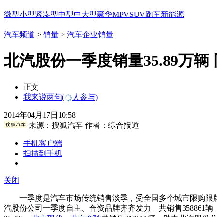
微型
小型
紧凑型
中型
中大型
豪华
MPV
SUV
跑车
新能源
汽车频道
>
销量
>
汽车企业销量
北汽股份一季度销量35.89万辆 
正文
我来说两句
(
人参与)
2014年04月17日10:58
来源：
搜狐汽车
作者：综合报道
手机客户端
扫描到手机
关闭
一季度是汽车市场传统销售淡季，受全国多个城市限购限牌
汽股份公司一季度自主、合资品牌齐齐发力，共销售358861