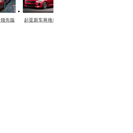
擎领先版
起亚新车将推柴油
市
版