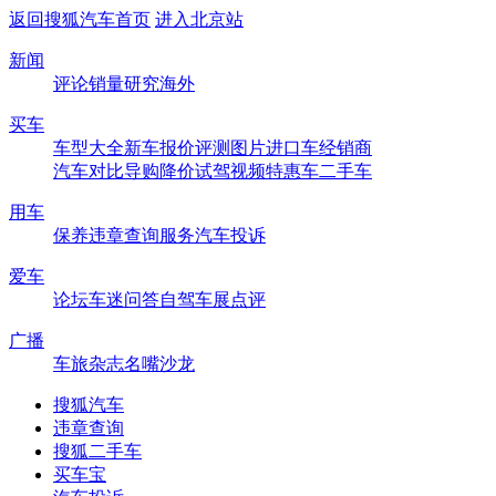
返回搜狐汽车首页
进入北京站
新闻
评论
销量
研究
海外
买车
车型大全
新车
报价
评测
图片
进口车
经销商
汽车对比
导购
降价
试驾
视频
特惠车
二手车
用车
保养
违章查询
服务
汽车投诉
爱车
论坛
车迷
问答
自驾
车展
点评
广播
车旅杂志
名嘴沙龙
搜狐汽车
违章查询
搜狐二手车
买车宝