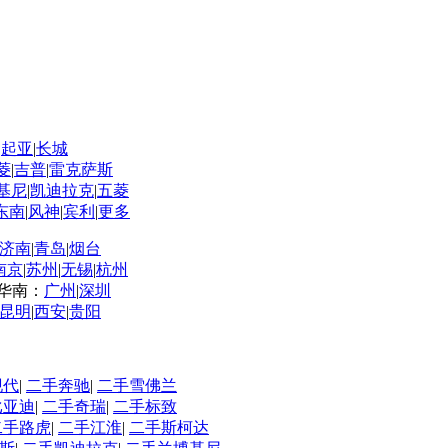
|
起亚
|
长城
菱
|
吉普
|
雷克萨斯
基尼
|
凯迪拉克
|
五菱
东南
|
风神
|
宾利
|
更多
济南
|
青岛
|
烟台
南京
|
苏州
|
无锡
|
杭州
华南：
广州
|
深圳
昆明
|
西安
|
贵阳
现代
|
二手奔驰
|
二手雪佛兰
比亚迪
|
二手奇瑞
|
二手标致
二手路虎
|
二手江淮
|
二手斯柯达