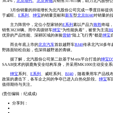
36.4%，
北京现代
、
北京奔驰
共销售317811辆，助力北汽股
3月份销量的持续增长为北汽股份公司完成一季度目标提供了保
于威旺、
E系列
、
绅宝
的销量贡献和
新车
型
北京
BJ40
对销量的
主力阵营中，定位小型家轿的
E系列
素以产品力
致胜
终端
销售38238辆。而中高级轿车
绅宝
“为性能执着”，被誉为主流
B
优异的产品性能、深耕区域的体验
营销
“陆上飞行秀”都是
绅宝
而去年底上市的
北京汽车
首款越野车
BJ40
传承北汽50多
野路面轻松自如，也深得越野迷的青睐。
据了解，北汽股份公司第二款基于M-trix平台打造的
绅宝D5
SAAB技术的驯鹿角安全结构车身，并采用MK1000主动安
绅宝
系列、
E系列
、威旺系列、
BJ40
，随着乘用车产品线
政策的袭击下，各车企之间的争夺已进入白热化阶段。
绅宝
军
值得期待与关注。
(责任编辑：纪成成)
分享到：