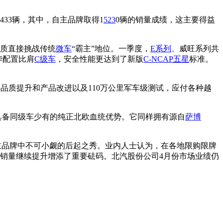
33辆，其中，自主品牌取得1
523
0辆的销量成绩，这主要得益
品质直接挑战传统
微车
“霸主”地位。一季度，
E系列
、威旺系列共
华配置比肩
C级车
，安全性能更达到了新版
C-NCAP
五星
标准。
的品质提升和产品改进以及110万公里军车级测试，应付各种越
具备同级车少有的纯正北欧血统优势。它同样拥有源自
萨博
主品牌中不可小觑的后起之秀。业内人士认为，在各地限购限牌
销量继续提升增添了重要砝码。北汽股份公司4月份市场业绩仍