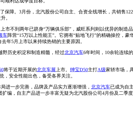
份公司顺利达成季度目标。
障。3月份，北汽股份公司自主、合资全线增长，共销售1224
拉升。
，上市不到两年已跻身“万辆俱乐部”，威旺系列则以优异的制造
级车
阵营“15万以上性能王”。它拥有“贴地飞行”的精确操控，豪
自去年5月上市以来持续热销的主要原因。
年越野历史积淀和制造精髓，经过
北京汽车
6年时间，10余轮连续
0
将于近期开展的
北京车展
上市。
绅宝D50
主打
A级
家轿市场，
全系统，安全性能出色，备受各界关注。
布局进一步完善，品牌及产品实力逐渐增强，
北京汽车
已成为自
团扩编，自主产品进一步丰富无疑为北汽股份公司4月份及二季度