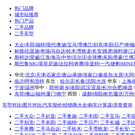
北汽绅宝测评
北汽绅宝aero性能版
热门品牌
北汽绅宝d60
城市站推荐
北汽绅宝ev
热门产品
北汽绅宝a150
二手品牌
二手车型
大众
|
丰田
|
福特
|
现代
|
奥迪
|
宝马
|
雪佛兰
|
别克
|
本田
|
日产
|
奔驰
标致
|
比亚迪
|
奇瑞
|
马自达
|
铃木
|
雪铁龙
|
长安
|
路虎
|
保时捷
|
三
斯柯达
|
荣威
|
江淮
|
海马
|
中华
|
沃尔沃
|
全球鹰
|
东风
|
帝豪
|
兰博
斯巴鲁
|
MG
|
英菲尼迪
|
法拉利
|
奔腾
|
菲亚特
|
一汽
|
捷豹
|
MINI
|
华北:
北京
|
天津
|
石家庄
|
唐山
|
承德
|
张家口
|
秦皇岛
|
太原
|
大同
|
临沂
|
呼和浩特
东北：
哈尔滨
|
长春
|
沈阳
|
大连
华东：
上海
|
宁波
|
温州
华中：
郑州
|
新乡
|
洛阳
|
武汉
|
宜昌
|
长沙
|
合肥
|
南昌
东莞
|
佛山
|
福州
|
厦门
|
南宁
西部：
成都
|
绵阳
|
南充
|
重庆
|
万州
|
车型对比
|
图片对比
|
汽车报价
|
经销商大全
|
购车计算器
|
违章查询
二手大众
|
二手起亚
|
二手奥迪
|
二手丰田
|
二手宝马
|
二手
二手别克
|
二手本田
|
二手福特
|
二手日产
|
二手长城
|
二手
二手奔腾
|
二手马自达
|
二手铃木
|
二手雪铁龙
|
二手长安
|