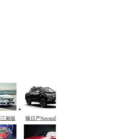
娜三厢版
曝日产Navara限量
图
版