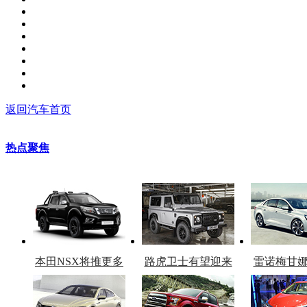
返回汽车首页
热点聚焦
本田NSX将推更多
路虎卫士有望迎来
雷诺梅甘
车型
复产
官