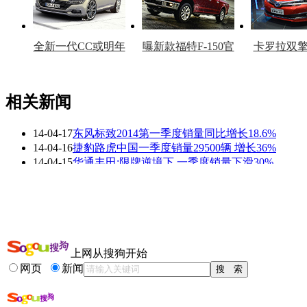
全新一代CC或明年
曝新款福特F-150官
卡罗拉双
上市
图
上
相关新闻
14-04-17
东风标致2014第一季度销量同比增长18.6%
看赛车宝贝争奇斗
车模美腿爆乳无惧
14-04-16
捷豹路虎中国一季度销量29500辆 增长36%
艳
走光
14-04-15
华通丰田:限牌逆境下 一季度销量下滑30%
14-04-14
观致3一季度销量近900辆 年内推两款新车
14-04-11
大众一季度全球销量增3.9% 在华增长14%
14-03-14
北汽股份2月销量达95437辆 同比增长17%
更多关于
北汽 一季度
的新闻>>
上网从搜狗开始
相关推荐
网页
新闻
北汽e系列销量