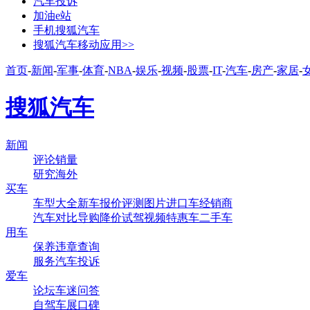
汽车投诉
加油e站
手机搜狐汽车
搜狐汽车移动应用>>
首页
-
新闻
-
军事
-
体育
-
NBA
-
娱乐
-
视频
-
股票
-
IT
-
汽车
-
房产
-
家居
-
搜狐汽车
新闻
评论
销量
研究
海外
买车
车型大全
新车
报价
评测
图片
进口车
经销商
汽车对比
导购
降价
试驾
视频
特惠车
二手车
用车
保养
违章查询
服务
汽车投诉
爱车
论坛
车迷
问答
自驾
车展
口碑