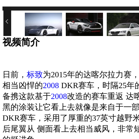
您的网速过慢或浏览器禁用了Java
视频简介
日前，
标致
为2015年的达喀尔拉力赛
相当凶悍的
2008
DKR赛车，时隔25年
备携这款基于
2008
改造的赛车重返 达
黑的涂装让它看上去就像是来自于一部
DKR赛车，采用了厚重的37英寸越野
后尾翼从 侧面看上去相当威风，非常