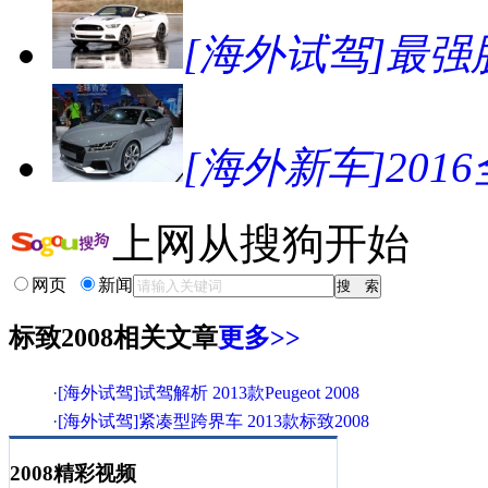
[海外试驾]最强肌
[海外新车]201
上网从搜狗开始
网页
新闻
标致2008相关文章
更多>>
·
[海外试驾]试驾解析 2013款Peugeot 2008
·
[海外试驾]紧凑型跨界车 2013款标致2008
·
[海外试驾]轻盈灵活城市SUV Peugeot2008
2008精彩视频
·
[海外试驾]快乐体现 跨界小SUV 标致2008