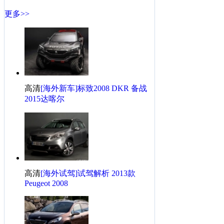
·
广告视频：法兰西小狮子 2013款标致2008
更多>>
·
[海外新车]新款城市SUV 2013款标致 2008
·
[海外试驾]外媒试驾测评 新Peugeot 2008
·
[海外试驾]外媒试驾 跨界小SUV 标致2008
·
[海外新车]小型混动车型 2014款标致2008
·
[海外评测]外媒静态测评2013款P标致2008
高清
[海外新车]标致2008 DKR 备战
标致2008相关热帖
更多>>
2015达喀尔
·
标致2008怎么样？-记我的1年用车感受
·
提车自动时尚2008，求顶求赞求精华
·
才提自潮2008就来交作业，版主求支持求精
·
提标致2008，大小老婆一起回家
高清
[海外试驾]试驾解析 2013款
·
标致2008怎么样？-记我的0年用车感受
Peugeot 2008
·
车展实拍标致2008，浅析领航版
·
推荐买1.6L自动时尚版 标致2008全系导购
·
关于2008和创酷，说点自己的看法