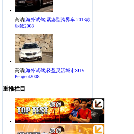
·
标致2008试不可挡，抢先分享，求射。
·
圆润不失霸气，入手标致3008
高清
[海外试驾]紧凑型跨界车 2013款
标致2008
高清
[海外试驾]轻盈灵活城市SUV
Peugeot2008
重推栏目