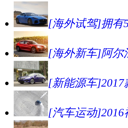
[海外试驾]拥有57
[海外新车]阿尔法
[新能源车]20
[汽车运动]2016