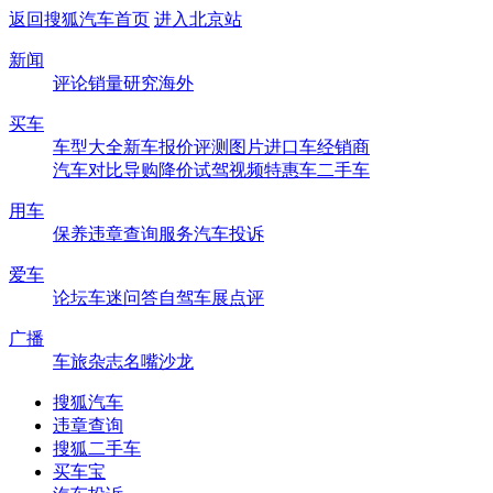
返回搜狐汽车首页
进入北京站
新闻
评论
销量
研究
海外
买车
车型大全
新车
报价
评测
图片
进口车
经销商
汽车对比
导购
降价
试驾
视频
特惠车
二手车
用车
保养
违章查询
服务
汽车投诉
爱车
论坛
车迷
问答
自驾
车展
点评
广播
车旅杂志
名嘴沙龙
搜狐汽车
违章查询
搜狐二手车
买车宝