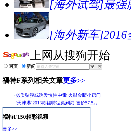
[海外试驾]最强肌
[海外新车]201
上网从搜狗开始
网页
新闻
福特F系列相关文章
更多>>
·
劣质贴膜或诱发慢性中毒 火眼金睛小窍门
·
[天津港]2013款福特猛禽到港 售价57.5万
·
[天津港]2013款福特猛禽到港 售价57.5万
福特F150精彩视频
·
49万起售！悍马H2/林肯等稀缺进口车狂降
·
[天津港]2013款福特猛禽到港 直降一万元
更多>>