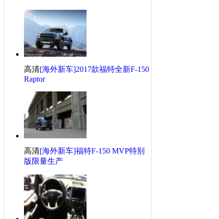
·
最酷的越野杰作 试驾福特F-150 SVT 猛禽
·
最酷的越野杰作 试驾福特F-150 SVT 猛禽
·
[天津港]2013款福特猛禽到港 售价58万元
·
杭州首辆皮卡福特F150 风光背后也有苦衷
·
临沂市周边适合自驾景区汇总 自然景区篇
高清
[海外新车]2017款福特全新F-150
福特F系列相关热帖
更多>>
Raptor
·
说说我的福克斯的初到手体会
·
翼马当先，我家翼虎的用车作业。
·
喜提白虎，从此一路有虎开路
·
霸气十足，虎虎声威 喜迎小虎归家
高清
[海外新车]福特F-150 MVP特别
·
开翼虎，很安心，我的翼虎驾驶日记
版限量生产
·
技术贴：自己动手给翼虎清洗节气门&#160;
·
上作业啦白虎开回家，霸气十足
·
虎的养成记，多图慎入！
·
冒雨带走翼虎走幸福到永久小虎提车记
·
爱虎提车记