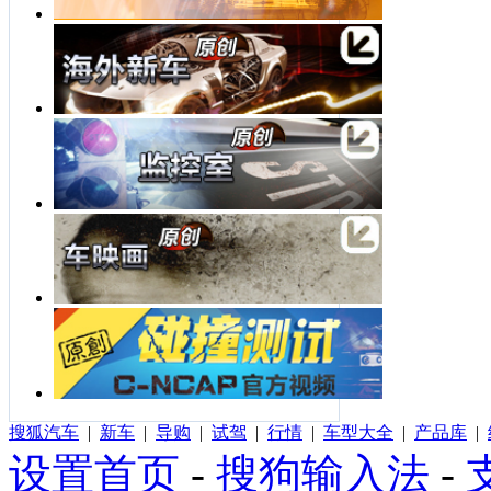
搜狐汽车
|
新车
|
导购
|
试驾
|
行情
|
车型大全
|
产品库
|
设置首页
-
搜狗输入法
-