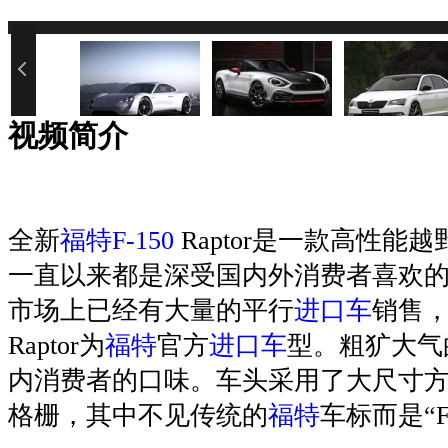
您的网速过慢或浏览器禁用了Java
视频简介
全新
福特F-150
Raptor是一款高性能
一直以来都是深受国内外消费者喜欢
市场上已经有大量的平行
进口车
销售
Raptor为
福特
官方
进口车
型。粗犷大气
内消费者的口味。车头采用了大尺寸
格栅，其中不见传统的
福特
车标而是“F