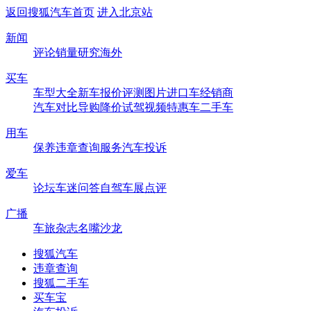
返回搜狐汽车首页
进入北京站
新闻
评论
销量
研究
海外
买车
车型大全
新车
报价
评测
图片
进口车
经销商
汽车对比
导购
降价
试驾
视频
特惠车
二手车
用车
保养
违章查询
服务
汽车投诉
爱车
论坛
车迷
问答
自驾
车展
点评
广播
车旅杂志
名嘴沙龙
搜狐汽车
违章查询
搜狐二手车
买车宝