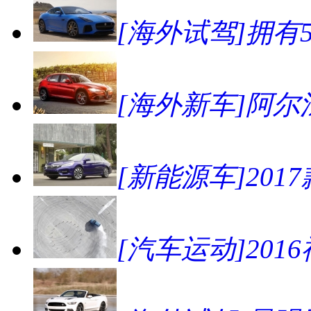
[海外试驾]拥有57
[海外新车]阿尔法
[新能源车]20
[汽车运动]2016