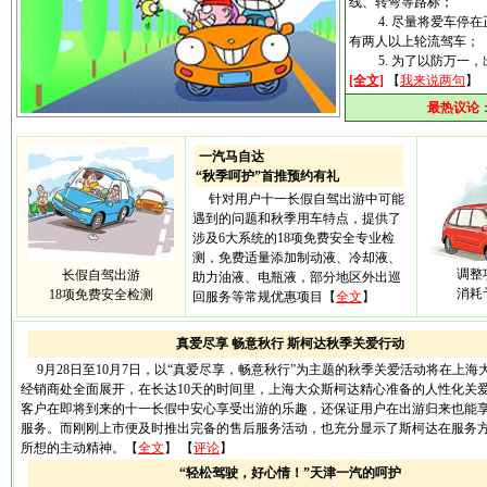
线、转弯等路标；
4. 尽量将爱车停在
有两人以上轮流驾车；
5. 为了以防万一，
[全文]
【
我来说两句
】
最热议论
一汽马自达
“秋季呵护”首推预约有礼
针对用户十一长假自驾出游中可能
遇到的问题和秋季用车特点，提供了
涉及6大系统的18项免费安全专业检
测，免费适量添加制动液、冷却液、
调整
长假自驾出游
助力油液、电瓶液，部分地区外出巡
消耗
18项免费安全检测
回服务等常规优惠项目
【
全文
】
真爱尽享 畅意秋行 斯柯达秋季关爱行动
9月28日至10月7日，以“真爱尽享，畅意秋行”为主题的秋季关爱活动将在上海
经销商处全面展开，在长达10天的时间里，上海大众斯柯达精心准备的人性化关
客户在即将到来的十一长假中安心享受出游的乐趣，还保证用户在出游归来也能
服务。而刚刚上市便及时推出完备的售后服务活动，也充分显示了斯柯达在服务
所想的主动精神。【
全文
】 【
评论
】
“轻松驾驶，好心情！”天津一汽的呵护