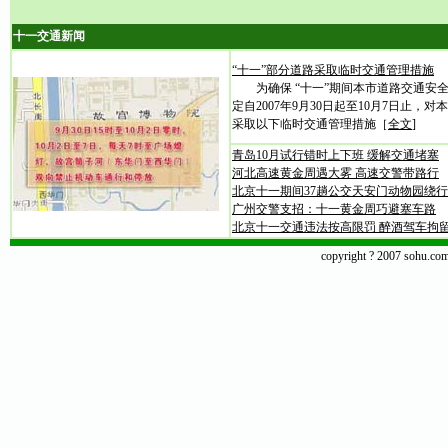
十一交通新闻
“十一”部分道路采取临时交通管理措施
为确保 “十一”期间本市道路交通安
定自2007年9月30日起至10月7日止，
采取以下临时交通管理措施［
全文
]
青岛10月试行错时上下班 缓解交通堵塞
河北高速黄金周遇大雾 高速交警带路行
北京十一期间37趟公交天安门动物园绕行
广州交警支招：十一黄金周巧避塞车路
北京十一交通违法按高限罚 醉酒驾车拘
copyright ? 2007 sohu.co