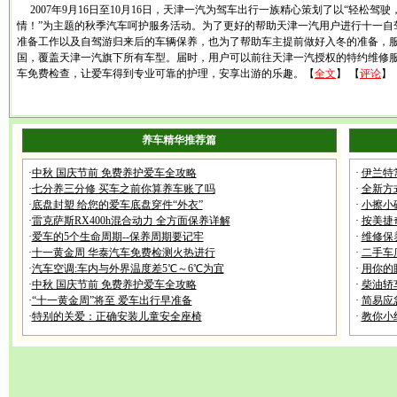
2007年9月16日至10月16日，天津一汽为驾车出行一族精心策划了以“轻松驾驶
情！”为主题的秋季汽车呵护服务活动。为了更好的帮助天津一汽用户进行十一自
准备工作以及自驾游归来后的车辆保养，也为了帮助车主提前做好入冬的准备，
国，覆盖天津一汽旗下所有车型。届时，用户可以前往天津一汽授权的特约维修
车免费检查，让爱车得到专业可靠的护理，安享出游的乐趣。【
全文
】 【
评论
】
养车精华推荐篇
·
中秋 国庆节前 免费养护爱车全攻略
·
伊兰特
·
七分养三分修 买车之前你算养车账了吗
·
全新方
·
底盘封塑 给您的爱车底盘穿件“外衣”
·
小擦小
·
雷克萨斯RX400h混合动力 全方面保养详解
·
按美捷
·
爱车的5个生命周期--保养周期要记牢
·
维修保
·
十一黄金周 华泰汽车免费检测火热进行
·
二手车
·
汽车空调:车内与外界温度差5℃～6℃为宜
·
用你的
·
中秋 国庆节前 免费养护爱车全攻略
·
柴油轿
·
“十一黄金周”将至 爱车出行早准备
·
简易应
·
特别的关爱：正确安装儿童安全座椅
·
教你小