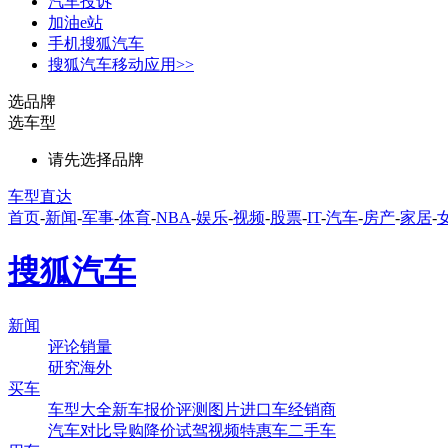
汽车投诉
加油e站
手机搜狐汽车
搜狐汽车移动应用>>
选品牌
选车型
请先选择品牌
车型直达
首页
-
新闻
-
军事
-
体育
-
NBA
-
娱乐
-
视频
-
股票
-
IT
-
汽车
-
房产
-
家居
-
搜狐汽车
新闻
评论
销量
研究
海外
买车
车型大全
新车
报价
评测
图片
进口车
经销商
汽车对比
导购
降价
试驾
视频
特惠车
二手车