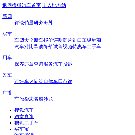
返回搜狐汽车首页
进入地方站
新闻
评论
销量
研究
海外
买车
车型大全
新车
报价
评测
图片
进口车
经销商
汽车对比
导购
降价
试驾
视频
特惠车
二手车
用车
保养
违章查询
服务
汽车投诉
爱车
论坛
车迷
问答
自驾
车展
点评
广播
车旅杂志
名嘴沙龙
搜狐汽车
违章查询
搜狐二手车
买车宝