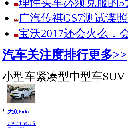
理性买车必须克服的5大
广汽传祺GS7测试谍
宝沃2017还会火么
汽车关注度排行
更多>>
小型车
紧凑型
中型车
SUV
1
大众Polo
7.59-11.59万元