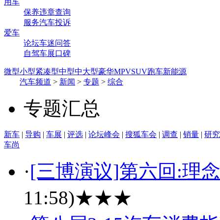
用车
保养
违章查询
服务
汽车投诉
爱车
论坛
车迷
问答
自驾
车展
口碑
微型
小型
紧凑型
中型
中大型
豪华
MPV
SUV
跑车
新能源
汽车频道
>
新闻
>
专题
>
综合
专题汇总
新车
|
导购
|
车展
|
评选
|
论坛峰会
|
搜狐车会
|
调查
|
销量
|
研究
车尚
·
[三博演议]第六回:理
11:58)
★★★