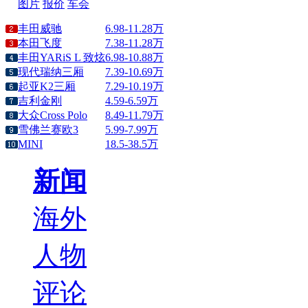
图片
报价
车会
丰田威驰
6.98-11.28万
本田飞度
7.38-11.28万
丰田YARiS L 致炫
6.98-10.88万
现代瑞纳三厢
7.39-10.69万
起亚K2三厢
7.29-10.19万
吉利金刚
4.59-6.59万
大众Cross Polo
8.49-11.79万
雪佛兰赛欧3
5.99-7.99万
MINI
18.5-38.5万
新闻
海外
人物
评论