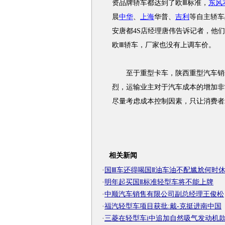
资品牌轿车都达到了欧Ⅲ标准，
东风
晨
中华
、
上海
华普、
吉利
等自主轿车
安唐都4S店经理唐伟告诉记者，他
欧Ⅲ轿车，厂家也没有上调车价。
至于重型卡车，陕西重型汽车销售
烈，运输业主对于汽车成本的增加非
尽量考虑成本控制因素，只让消费者
相关新闻
·
国Ⅲ车还得喝国Ⅱ油车油不配尴尬何时
·
明年起买国Ⅱ标准轻型车将不能上牌
·
中顺汽车销售有限公司副总经理王俊松
·
福汽轻型车项目获批:戴-克挺进南中国
·
三菱在轻型车i中追加自然吸气发动机