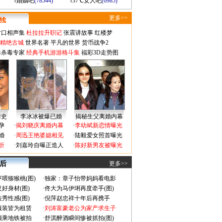
婚姻吧
(78544)
37℃女人吧
(6985)
更多>>
对口相声集
杜拉拉升职记
张震讲故事
红楼梦
-精绝古城
世界名著
平凡的世界
货币战争2
毒杀毒专家
经典手机游游格斗集
福彩3D走势图
情史
李冰冰被爆已婚
揭秘生父离婚内幕
孕
·
揭刘晓庆离婚内幕
·
李幼斌新恋情曝光
婚
·
周迅王艳婆媳相见
·
陆毅爱女照首曝光
折
·
刘嘉玲自曝正造人
·
陈好新男友被曝光
 后
更多>>
喂猕猴桃(图)
·
独家：章子怡带妈妈看电影
好身材(图)
·
佟大为马伊琍再度牵手(图)
秀性感(图)
·
倪萍赵忠祥十年后再携手
服装皆为租赁
·
刘涛富豪老公为家产求生子
颜乘地铁被拍
·
舒淇醉酒瞬间惨被抓拍(图)