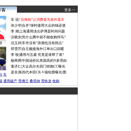
更多>>
·
车 语
|
"后悔权"让消费者无条件退车
·
张少华
|
合并?保时捷用大众的钱还债
·
李 潮
|
上海通用淡出萨博是时间问题
·
沃晓东
|
凭什么腾中就不能收购悍马?
勤
·
沈玉祥
|
车市没有"浪潮也没有拐点"
·
郑雪芹
|
自主频接海外订单出口回暖
·
李 牧
|
通用与五菱 究竟是谁帮了谁?
谍照
·
杨再舜
|
中国油价比美国高的N多理由
船税
·
童济仁
|
大众高尔夫四门轿跑CC曝光
沃
燃
·
是非
|
第四代本田CR-V描绘图曝光/图
马
车
瑞
通用破产
雪佛兰
桑塔纳
雪铁龙
收购