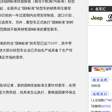
达到国Ⅱ标准排放限值（相当于欧洲2号标准）轻型
日起，全面停止“国Ⅱ标准”轻型车的销售和注册登
名车汇
月30日前的一年过渡期内合理安排制造、进口计划，
进口该类车。另外，重型车正式执行“国Ⅲ标准”的时
全国范围就不能再销售国Ⅱ标准的重型新车。
符合“国Ⅲ标准”的车型已达7153个，其中带
8个。绝大部分轻型车企业已开始生产或具备了生产符
满足市场的需求。
相 关 说 吧
告诉记者，新的国Ⅲ排放标准主要针对新车，在用
刘科强
是大势所趋，但具体怎么执行，要根据国家环保总
说 吧 排 行
上证指数
(7744
苏醒吧
(41523)