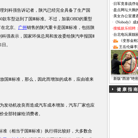
·
日军竟拿战俘
·
盘点网坛大腕
刘科强告诉记者，陕汽已经完全具备了生产国
·
美女办公室遭
0款车型达到了国Ⅲ标准。不过，加装OBD的重型
·
《Nobody》
有在北京、
广州
销售的陕汽重卡是国Ⅲ标准，包括陕
·
搜狐娱乐招聘
·
台北电玩展靓丽Sh
刘科强表示，国家环保总局和发改委给陕汽申报国Ⅱ
·
《变形金刚
1日。
·
王岳伦爆李
新版“西游”绝
放国Ⅲ标准，那么，因此而增加的成本，应由谁来
健 康 指 南
发动机改良而造成汽车成本增加，汽车厂家也应
价全部转嫁给消费者。
准（相当于国Ⅲ标准）执行得比较好，大多数合