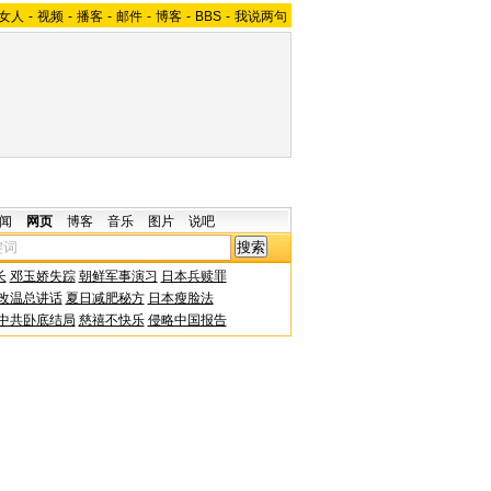
女人
-
视频
-
播客
-
邮件
-
博客
-
BBS
-
我说两句
闻
网页
博客
音乐
图片
说吧
长
邓玉娇失踪
朝鲜军事演习
日本兵赎罪
改温总讲话
夏日减肥秘方
日本瘦脸法
中共卧底结局
慈禧不快乐
侵略中国报告