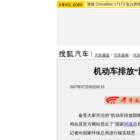
搜狐
ChinaRen
17173
焦点房
汽车频道
>
汽车新闻
>
汽
机动车排放“
2007年07月09日08:10
备受大家关注的“机动车排放国Ⅲ标
局在其官方网站登出了“国家
环保
总
记者向国家环保总局进行核实获悉，