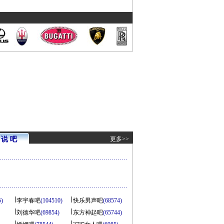
说 吧
更多>>
5)
李宇春吧
(104510)
快乐男声吧
(68574)
刘德华吧
(69854)
东方神起吧
(65744)