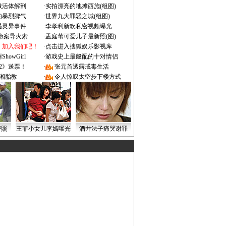
做活体解剖
·
实拍漂亮的地摊西施(组图)
的暴烈脾气
·
世界九大罪恶之城(组图)
遇灵异事件
·
李孝利新欢私密视频曝光
成命案导火索
·
孟庭苇可爱儿子最新照(图)
：加入我们吧！
·
点击进入搜狐娱乐影视库
owGirl
·
游戏史上最般配的十对情侣
2》送票！
·
张元首透露戒毒生活
湘胎教
·
令人惊叹太空步下楼方式
密照
王菲小女儿李嫣曝光
酒井法子痛哭谢罪