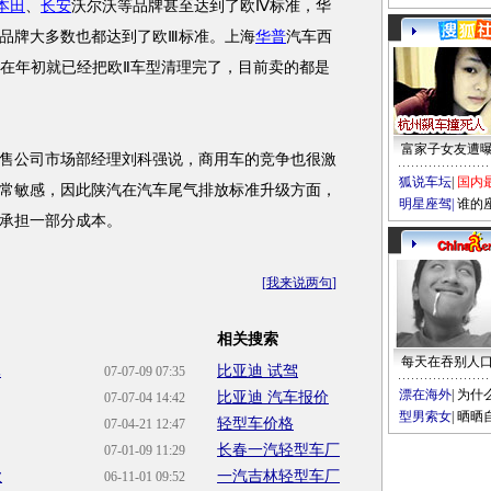
本田
、
长安
沃尔沃等品牌甚至达到了欧Ⅳ标准，华
品牌大多数也都达到了欧Ⅲ标准。上海
华普
汽车西
们在年初就已经把欧Ⅱ车型清理完了，目前卖的都是
富家子女友遭
公司市场部经理刘科强说，商用车的竞争也很激
狐说车坛
|
国内
常敏感，因此陕汽在汽车尾气排放标准升级方面，
明星座驾
|
谁的
承担一部分成本。
[
我来说两句
]
相关搜索
每天在吞别人
休
比亚迪 试驾
07-07-09 07:35
漂在海外
|
为什
比亚迪 汽车报价
07-07-04 14:42
型男索女
|
晒晒
轻型车价格
07-04-21 12:47
长春一汽轻型车厂
07-01-09 11:29
款
一汽吉林轻型车厂
06-11-01 09:52