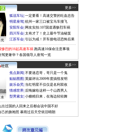
更多>>
狐说车坛
|
一定要看！高速交警的吐血忠告
明星座驾
|
杭州一家三口被宝马车撞飞
安阳车会
|
网友实拍:107国道遇惨烈车祸
四川车会
|
太有才了！史上最牛节油秘笈
江苏车会
|
引以为戒！开车接电话恐怖后果
曝光
最惨烈的16起高速车祸
跑高速16保命注意事项
座驾更奢华？各国领导人座驾一览
更多>>
焦点新闻
|
不要迷恋哥，哥只是一个鬼
贴贴图图
|
英媒评出2009年度搞怪发明
娱乐旮旯
|
当红明星不仅仅是名利双收
情感世界
|
后悔嫁给这样一个山西男人
型男索女
|
小糖精归来，在海边轻轻舞
口水
么出过国的人回来之后都会说中国不好
自己的旗袍照
暴雨过后天空依旧晴朗