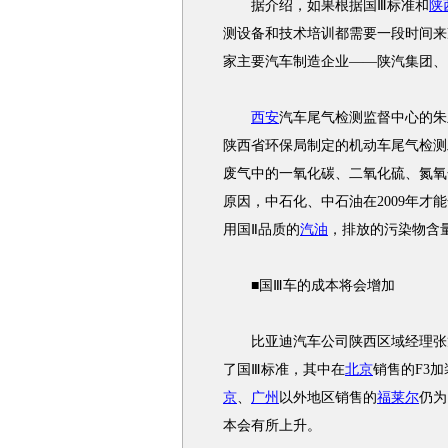
据介绍，如果根据国Ⅲ标准和
陕
测设备和技术培训都需要一段时间来
家主要汽车制造企业——陕汽集团、
西安
汽车尾气检测监督中心的朱
陕西省环保局制定的机动车尾气检测
废气中的一氧化碳、二氧化硫、氮氧
原因，中石化、中石油在2009年才
用国Ⅱ品质的
汽油
，排放的污染物含
■国Ⅲ车的成本将会增加
比亚迪汽车公司陕西区域经理张
了国Ⅲ标准，其中在
北京
销售的F3
京
、
广州
以外地区销售的
福莱尔
仍为
本会有所上升。