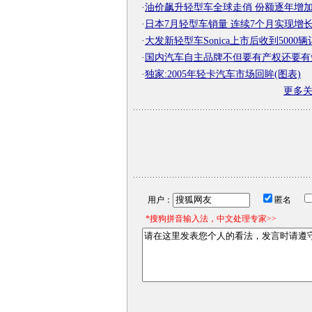
·
油价飙升轻型车全球走俏 份额逐年增
·
日本7月轻型车销量 连续7个月实现增
·
大发新轻型车Sonica上市后收到5000
·
国内汽车自主品牌不但要有产权还要有
·
独家:2005年轻卡汽车市场回眸(图表)
更多
用户：
匿名
*搜狗拼音输入法，中文处理专家>>