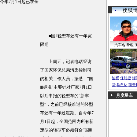
）今年7月1日起已在全
■国Ⅱ轻型车还有一年宽
限期
汽车名博:翟 
帕萨特b6coupe
上周五，记者电话采访
热点标签：
车
了国家环保总局污染控制司
汽车下乡
沃尔
油税
保时捷
悍
的相关工作人员，据悉，“国
贷
马自达
凯美
Ⅲ标准”主要针对厂家7月1日
月度星车
以后申报的轻型车的“新车
型”，之前已经核准过的轻型
车还有一年过渡期。自今年7
月1日起，全国范围内所有新
定型的轻型车必须符合“国Ⅲ