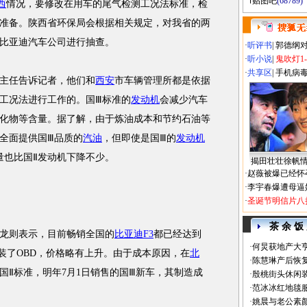
贴图吧
(68789)
西
情况，要修改在用车的尾气检测工况法标准，检
准备。陕西省环保局会根据相关规定，对我省的两
比亚迪汽车公司进行抽查。
·
听评书
|
郭德纲
·
听小说
|
鬼吹灯1
·
共享区
|
手机病
主任告诉记者，他们和
西安
市车辆管理所都是依据
工况法进行工作的。国Ⅲ标准的
发动机
会减少汽车
化物等含量。据了解，由于炼油成本和节约石油等
能全面提供国Ⅲ品质的
汽油
，但即使是国Ⅲ的
发动机
量也比国Ⅱ发动机下降不少。
揭田壮壮徐帆
·
赵薇被爆已经怀
·
李宇春爆遭母逼
·
圣诞节明信片八
茶 余 饭
龙则表示，目前畅销全国的
比亚迪F3
都已经达到
·
何炅获地产大亨
加装了OBD，价格略有上升。由于成本原因，在
北
·
陈慧琳产后恢复
国Ⅱ标准，明年7月1日销售的国Ⅲ新车，其制造成
·
殷桃街头休闲装
·
范冰冰红地毯
·
姚晨与老公素