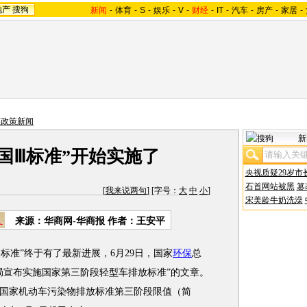
地产
搜狗
新闻
-
体育
-
S
-
娱乐
-
V
-
财经
-
IT
-
汽车
-
房产
-
家居
-
车政策新闻
新
国Ⅲ标准”开始实施了
央视质疑29岁市
石首网站被黑
篡
[
我来说两句
] [字号：
大
中
小
]
宋美龄牛奶洗澡
来源：华商网-华商报 作者：王安平
准”终于有了最新进展，6月29日，国家
环保
总
局宣布实施国家第三阶段轻型车排放标准”的文章。
国家机动车污染物排放标准第三阶段限值（简