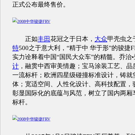
正式公布最终售价。
正如
丰田
花冠之于日本，
大众
甲壳虫之
特
500之于意大利，“精于中 华于形”的骏捷
实力诠释着中国“国民大众车”的精髓。乔治•
计
，融贯中西审美情趣；宝马涂装工艺、品
一流标杆；欧洲四星级碰撞标准设计，铸就
体；宽适空间、人性化设计、高科技配置，骏
彰显国际化的底蕴与风范，树立了国内两厢
标杆。