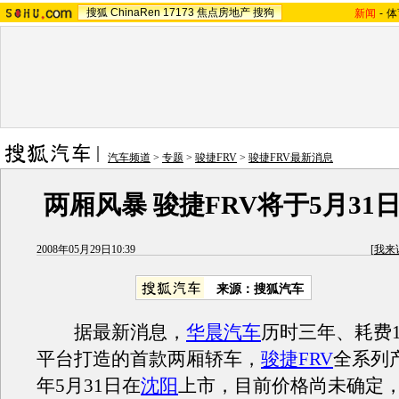
搜狐
ChinaRen
17173
焦点房地产
搜狗
新闻
-
体
汽车频道
>
专题
>
骏捷FRV
>
骏捷FRV最新消息
两厢风暴 骏捷FRV将于5月31
2008年05月29日10:39
[
我来
来源：搜狐汽车
据最新消息，
华晨汽车
历时三年、耗费
平台打造的首款两厢轿车，
骏捷FRV
全系列产
年5月31日在
沈阳
上市，目前价格尚未确定