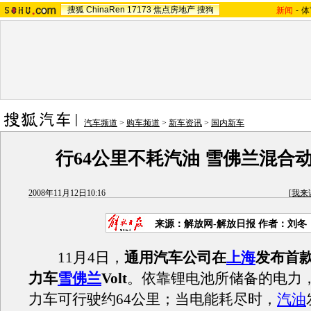
搜狐
ChinaRen
17173
焦点房地产
搜狗
新闻
-
体
汽车频道
>
购车频道
>
新车资讯
>
国内新车
行64公里不耗汽油 雪佛兰混合动力
2008年11月12日10:16
[
我来
来源：解放网-解放日报 作者：刘冬
11月4日，
通用汽车公司在
上海
发布首
力车
雪佛兰
Volt
。依靠锂电池所储备的电力
力车可行驶约64公里；当电能耗尽时，
汽油