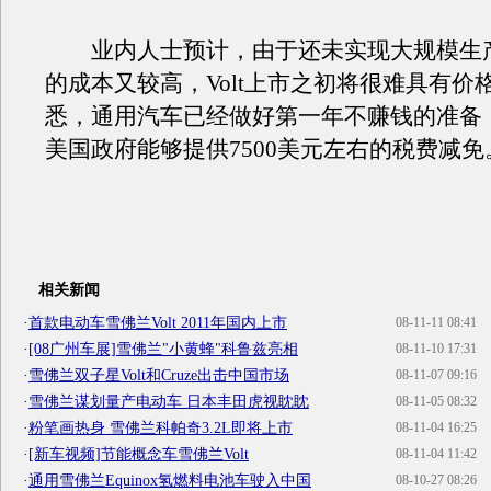
业内人士预计，由于还未实现大规模生
的成本又较高，Volt上市之初将很难具有价
悉，通用汽车已经做好第一年不赚钱的准备
美国政府能够提供7500美元左右的税费减免
相关新闻
·
首款电动车雪佛兰Volt 2011年国内上市
08-11-11 08:41
·
[08广州车展]雪佛兰"小黄蜂"科鲁兹亮相
08-11-10 17:31
·
雪佛兰双子星Volt和Cruze出击中国市场
08-11-07 09:16
·
雪佛兰谋划量产电动车 日本丰田虎视眈眈
08-11-05 08:32
·
粉笔画热身 雪佛兰科帕奇3.2L即将上市
08-11-04 16:25
·
[新车视频]节能概念车雪佛兰Volt
08-11-04 11:42
·
通用雪佛兰Equinox氢燃料电池车驶入中国
08-10-27 08:26