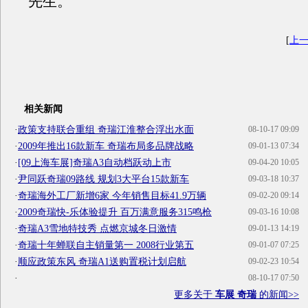
先生。
[
上
相关新闻
·
政策支持联合重组 奇瑞江淮整合浮出水面
08-10-17 09:09
·
2009年推出16款新车 奇瑞布局多品牌战略
09-01-13 07:34
·
[09上海车展]奇瑞A3自动档跃动上市
09-04-20 10:05
·
尹同跃奇瑞09路线 规划3大平台15款新车
09-03-18 10:37
·
奇瑞海外工厂新增6家 今年销售目标41.9万辆
09-02-20 09:14
·
2009奇瑞快-乐体验提升 百万满意服务315鸣枪
09-03-16 10:08
·
奇瑞A3雪地特技秀 点燃京城冬日激情
09-01-13 14:19
·
奇瑞十年蝉联自主销量第一 2008行业第五
09-01-07 07:25
·
顺应政策东风 奇瑞A1送购置税计划启航
09-02-23 10:54
·
08-10-17 07:50
更多关于
车展 奇瑞
的新闻>>