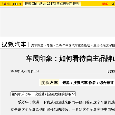
搜狐
ChinaRen
17173
焦点房地产
搜狗
新闻
-
体
汽车频道
>
专题
>
2009年中国汽车主语论坛
>
主语论坛文字报
车展印象：如何看待自主品牌
2009年04月22日15:51
[
我来
来源：
搜狐汽车
作者：综合报道
乐万年
：我讲一下我从法国过来的同事他们看到这个车展的感
觉是说这个车展给他们很强烈的震撼，一看到这个车展觉得中国完