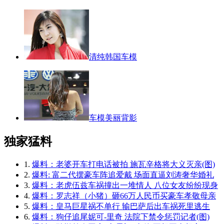
清纯韩国车模
车模美丽背影
独家猛料
1.
爆料：老婆开车打电话被拍 施瓦辛格将大义灭亲(图)
2.
爆料: 富二代摆豪车阵追爱戴 场面直逼刘涛奢华婚礼
3.
爆料：老虎伍兹车祸撞出一堆情人 八位女友纷纷现身
4.
爆料：罗志祥（小猪）砸66万人民币买豪车孝敬母亲
5.
爆料：皇马巨星祸不单行 输巴萨后出车祸死里逃生
6.
爆料：狗仔追尾妮可-里奇 法院下禁令惩罚记者(图)