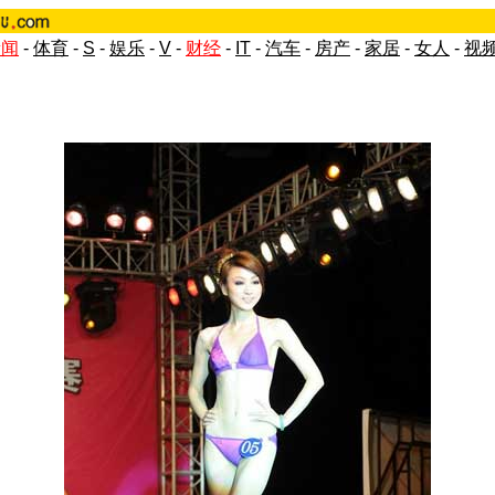
新闻
-
体育
-
S
-
娱乐
-
V
-
财经
-
IT
-
汽车
-
房产
-
家居
-
女人
-
视