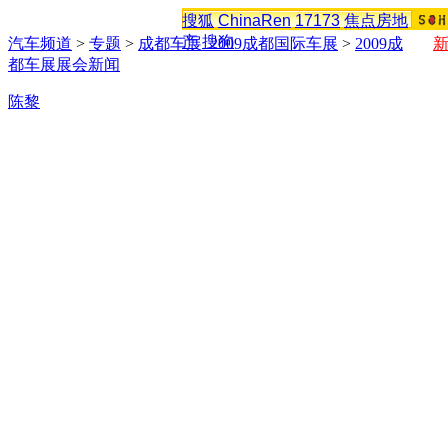
搜狐
ChinaRen
17173
焦点房地
产
搜狗
汽车频道
>
专题
>
成都车展_2009成都国际车展
>
2009成
都车展展会新闻
陈黎