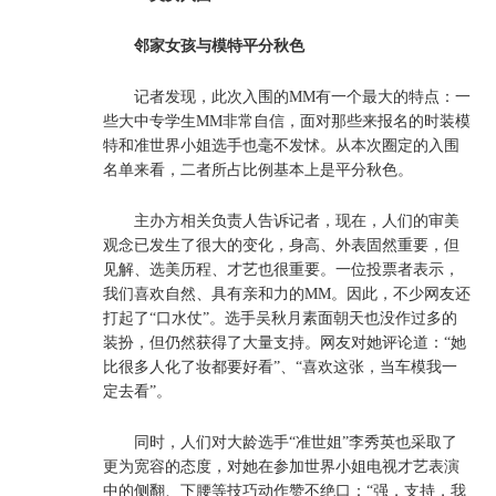
邻家女孩与模特平分秋色
记者发现，此次入围的MM有一个最大的特点：一
些大中专学生MM非常自信，面对那些来报名的时装模
特和准世界小姐选手也毫不发怵。从本次圈定的入围
名单来看，二者所占比例基本上是平分秋色。
主办方相关负责人告诉记者，现在，人们的审美
观念已发生了很大的变化，身高、外表固然重要，但
见解、选美历程、才艺也很重要。一位投票者表示，
我们喜欢自然、具有亲和力的MM。因此，不少网友还
打起了“口水仗”。选手吴秋月素面朝天也没作过多的
装扮，但仍然获得了大量支持。网友对她评论道：“她
比很多人化了妆都要好看”、“喜欢这张，当车模我一
定去看”。
同时，人们对大龄选手“准世姐”李秀英也采取了
更为宽容的态度，对她在参加世界小姐电视才艺表演
中的侧翻、下腰等技巧动作赞不绝口：“强，支持，我