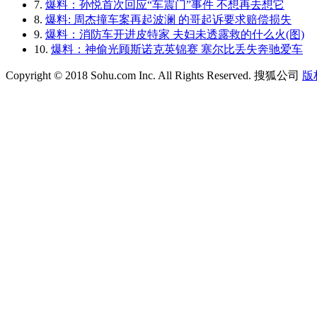
7.
爆料：孙悦首次回应“车震门”事件 不想再去想它
8.
爆料: 周杰撞车案再起波澜 的哥起诉要求赔偿损失
9.
爆料：消防车开进皮特家 夫妇未透露救的什么火(图)
10.
爆料：神偷光顾斯诺克英锦赛 塞尔比丢失奔驰爱车
Copyright © 2018 Sohu.com Inc. All Rights Reserved. 搜狐公司
版