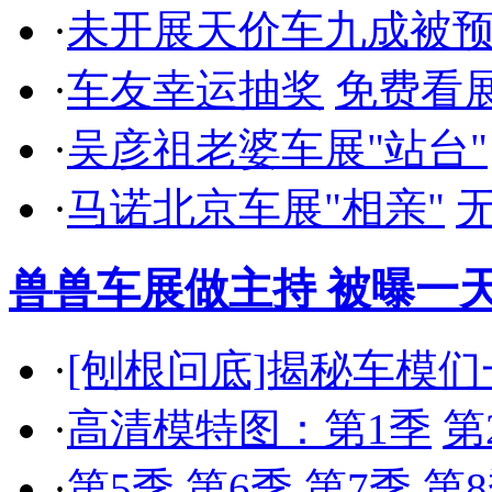
·
未开展天价车九成被
·
车友幸运抽奖
免费看
·
吴彦祖老婆车展"站台"
·
马诺北京车展"相亲"
兽兽车展做主持 被曝一天
·
[刨根问底]揭秘车模
·
高清模特图：第1季
第
·
第5季
第6季
第7季
第