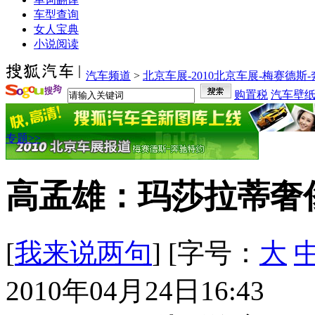
车型查询
女人宝典
小说阅读
汽车频道
>
北京车展-2010北京车展-梅赛德斯
购置税
汽车壁
专题>>
高孟雄：玛莎拉蒂奢
[
我来说两句
] [字号：
大
2010年04月24日16:43