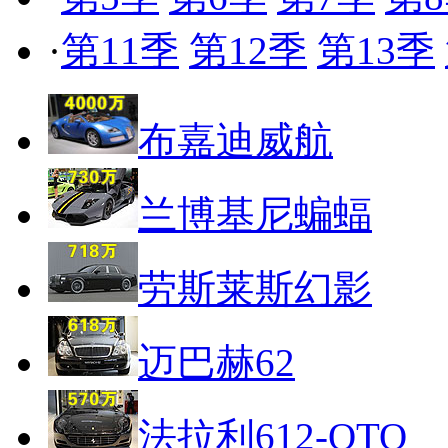
·
第11季
第12季
第13季
布嘉迪威航
兰博基尼蝙蝠
劳斯莱斯幻影
迈巴赫62
法拉利612-OTO