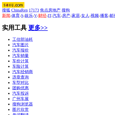
搜狐
ChinaRen
17173
焦点房地产
搜狗
新闻
-
体育
-
S
-
娱乐
-
V
-
财经
-
IT
-
汽车
-
房产
-
家居
-
女人
-
视频
-
播客
-
邮
实用工具
更多>>
工信部油耗
汽车图片
汽车报价
汽车销量
车价计算
车险计算
汽车经销商
违章查询
车型对比
团购优惠
汽车投诉
广州车展
搜狗浏览器
图片欣赏
单词翻译