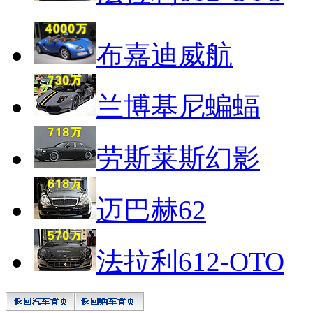
布嘉迪威航
兰博基尼蝙蝠
劳斯莱斯幻影
迈巴赫62
法拉利612-OTO