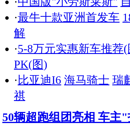
·
中国版"小劳斯莱斯"
自
·
最牛十款亚洲首发车
解
·
5-8万元实惠新车推荐(
PK(图)
·
比亚迪I6
海马骑士
瑞
祺
50辆超跑组团亮相 车主