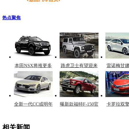
热点聚焦
本田NSX将推更多
路虎卫士有望迎来
雷诺梅甘
车型
复产
官
全新一代CC或明年
曝新款福特F-150官
卡罗拉双
上市
图
上
相关新闻