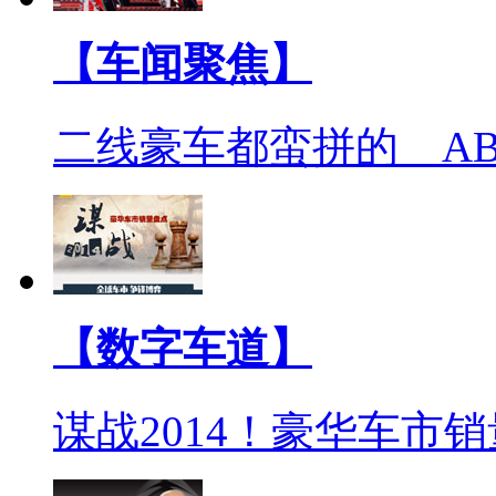
【车闻聚焦】
二线豪车都蛮拼的 A
【数字车道】
谋战2014！豪华车市