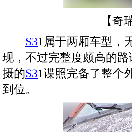
【奇瑞
S3
1属于两厢车型，
现，不过完整度颇高的路
摄的
S3
1谍照完备了整个
到位。