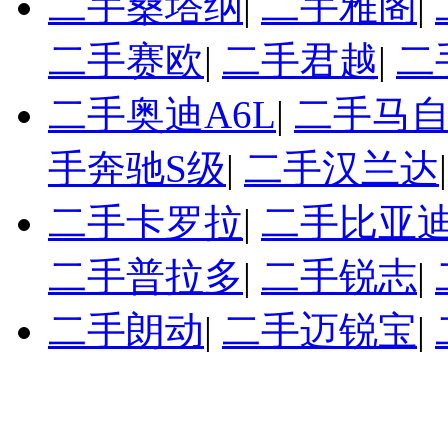
二手桑塔纳
|
二手雅阁
|
二手赛欧
|
二手君越
|
二
二手奥迪A6L
|
二手马自
手奔驰S级
|
二手汉兰达
二手卡罗拉
|
二手比亚迪
二手普拉多
|
二手锐志
|
二手朗动
|
二手迈锐宝
|