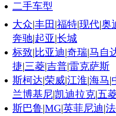
二手车型
大众
|
丰田
|
福特
|
现代
|
奥
奔驰
|
起亚
|
长城
标致
|
比亚迪
|
奇瑞
|
马自
捷
|
三菱
|
吉普
|
雷克萨斯
斯柯达
|
荣威
|
江淮
|
海马
|
兰博基尼
|
凯迪拉克
|
五
斯巴鲁
|
MG
|
英菲尼迪
|
法