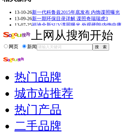
13-10-26
新一代科鲁兹2015年底发布 内饰谍照曝光
看赛车宝贝争奇斗
车模美腿爆乳无惧
13-09-26
新一期环保目录详解 谍照奇瑞瑞虎3
艳
走光
13-07-25
福迪全新SUV谍照曝光 外观硬朗/内饰中庸
13-07-24
新款POLO三厢无伪装谍照 外观内饰有改动
上网从搜狗开始
13-07-17
哈弗H9路试谍照 内饰设计豪华/或20万起
网页
新闻
更多关于
谍照 内饰
的新闻>>
相关推荐
热门品牌
2014马自达3预计售价
奇瑞e3报价及图片
奇瑞越野车
城市站推荐
奇瑞纯电动轿车大全
奇瑞a3价格
热门产品
国产glk260预计价格
二手品牌