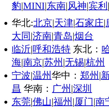
豹
|
MINI
|
东南
|
风神
|
宾利
华北:
北京
|
天津
|
石家庄
|
大同
|
济南
|
青岛
|
烟台
临沂
|
呼和浩特
东北：
海
|
南京
|
苏州
|
无锡
|
杭州
宁波
|
温州
华中：
郑州
|
昌
华南：
广州
|
深圳
东莞
|
佛山
|
福州
|
厦门
|
南