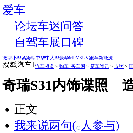
爱车
论坛
车迷
问答
自驾
车展
口碑
微型
小型
紧凑型
中型
中大型
豪华
MPV
SUV
跑车
新能源
汽车频道
>
购车_买车网
>
新车资讯
>
谍照
>
奇瑞S31内饰谍照 
正文
我来说两句
(
人参与)