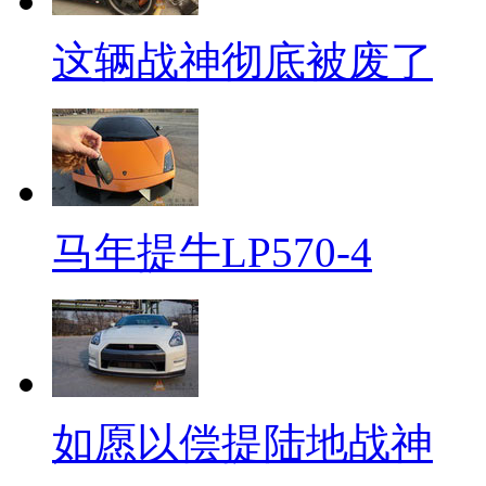
这辆战神彻底被废了
马年提牛LP570-4
如愿以偿提陆地战神