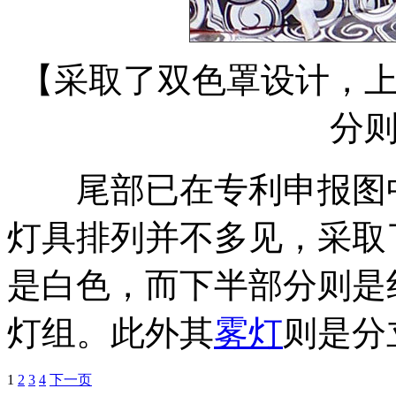
【采取了双色罩设计，
分
尾部已在专利申报图中
灯具排列并不多见，采取
是白色，而下半部分则是
灯组。此外其
雾灯
则是分
1
2
3
4
下一页