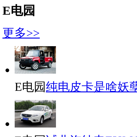
E电园
更多>>
E电园
纯电皮卡是啥妖