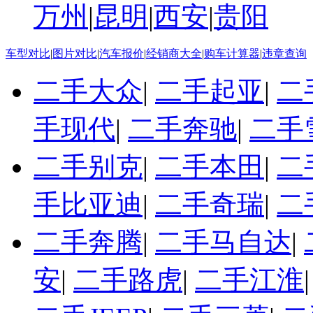
万州
|
昆明
|
西安
|
贵阳
车型对比
|
图片对比
|
汽车报价
|
经销商大全
|
购车计算器
|
违章查询
二手大众
|
二手起亚
|
二
手现代
|
二手奔驰
|
二手
二手别克
|
二手本田
|
二
手比亚迪
|
二手奇瑞
|
二
二手奔腾
|
二手马自达
|
安
|
二手路虎
|
二手江淮