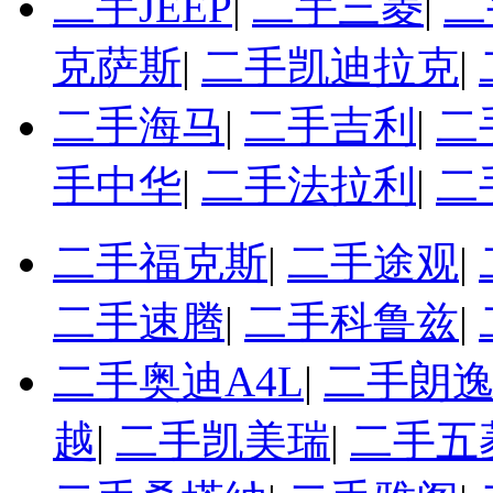
二手JEEP
|
二手三菱
|
二
克萨斯
|
二手凯迪拉克
|
二手海马
|
二手吉利
|
二
手中华
|
二手法拉利
|
二
二手福克斯
|
二手途观
|
二手速腾
|
二手科鲁兹
|
二手奥迪A4L
|
二手朗
越
|
二手凯美瑞
|
二手五