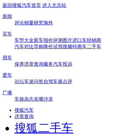
返回搜狐汽车首页
进入北京站
新闻
评论
销量
研究
海外
买车
车型大全
新车
报价
评测
图片
进口车
经销商
汽车对比
导购
降价
试驾
视频
特惠车
二手车
用车
保养
违章查询
服务
汽车投诉
爱车
论坛
车迷
问答
自驾
车展
点评
广播
车旅杂志
名嘴沙龙
搜狐汽车
违章查询
搜狐二手车