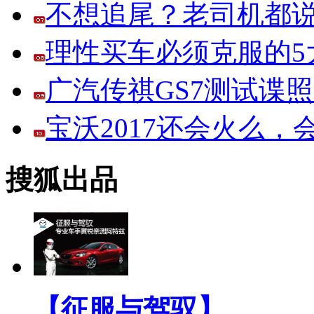
不想追尾？老司机都说
理性买车必须克服的5大
广汽传祺GS7测试谍
宝沃2017还会火么
搜狐出品
【征服与驾驭】