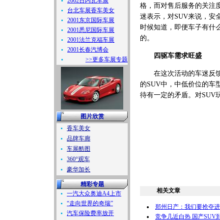
2002日内瓦车展
格，而对售后服务的关注
台北车展香车美女
迷表示，对SUV来说，
2001东京国际车展
时候知道，即便车子有什
2001悉尼国际车展
的。
2001法兰克福车展
2001长春汽博会
四驱车需求旺盛
>>更多车展专题
在这次活动的车迷反馈中
的SUV中，中低价位的
待有一定的矛盾。对SUV
图片欣赏
香车美女
品牌车廊
车展酷图
360°观车
豪华加长
精彩专题
相关文章
一汽大众奥迪A4上市
“走向世界的奇瑞”
郑州日产：我们要抢夺进口
汽车保险费率放开
竞争几近白热 国产SU