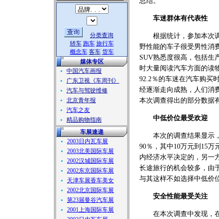
总结。
车迷群体有代表性
分类查询
根据统计，参加本次调查
轿车
跑车
旅行车
野性能的车子很受男性消
概念车
客车
货车
SUV熟悉度很高，包括
媒体专区
时大量阅读汽车方面的读
中国汽车画报
92.2％的车迷在汽车购
广东卫视《车周刊》
经逐渐走向成熟，人们消
汽车与驾驶维修
北京青年报
本次调查得出的部分数据
汽车之友
中低价位最受欢迎
精品购物指南
车展速递
本次的调查结果显示，中
2003日内瓦车展
90％，其中10万元到1
2003北美国际车展
内经济水平决定的，另一
2002汉城国际车展
长途旅行的机会较多，由
2002东京国际车展
与其这样不如选择中低价
天津车展香车美女
2002北京国际车展
安全性能最受关注
第23届曼谷汽车展
2001上海国际车展
在本次调查中发现，在汽