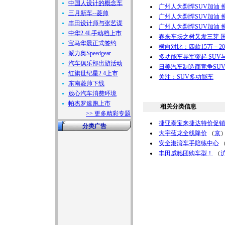
中国人设计的概念车
广州人为剽悍SUV加油 
三月新车--菱帅
广州人为剽悍SUV加油 
丰田设计师与张艺谋
广州人为剽悍SUV加油 
中华2.4L手动档上市
春来车坛之树又发三芽 国
宝马华晨正式签约
横向对比：四款15万－2
派力奥Speedgear
多功能车异军突起 SUV与
汽车俱乐部出游活动
日美汽车制造商竞争SUV
红旗世纪星2.4上市
关注：SUV多功能车
东南菱帅下线
放心汽车消费环境
帕杰罗速跑上市
相关分类信息
>> 更多精彩专题
捷亚泰宝来捷达特价促销
分类广告
大宇蓝龙全线降价
（
京
安全港湾车手陪练中心
丰田威驰团购车型！
（