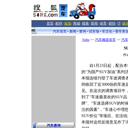
首页
-
邮件
-
短信
-
商城
-
搜索
-
新闻
-
体育
-
财经
-
IT
-
娱
汽车首页
新闻
查询
试车场
车文化
香车美
Sohu
>>
汽车频道首页
>>
汽
S
作者
自1月23日起，配合本
的“为国产SUV加油”系列
本报连续刊登了车迷调查
间收回了近3000份的车迷
见。在这次的调查项目中
到了“车迷最喜欢的SUV品
牌”、“车迷选择SUV的时
注的因素”，“车迷心中理
SUV价位”等项目。在活
本报对这些反馈意见作了
汽车查询