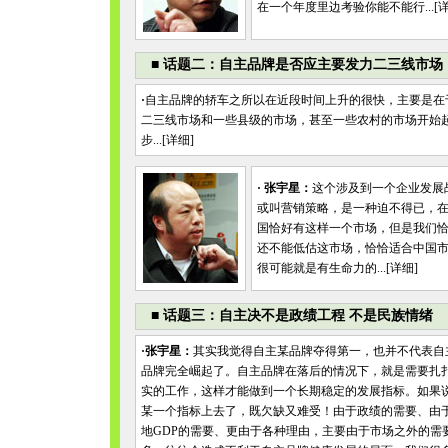
在一个年度里边考验你能不能行...[
■
话题二：自主品牌是否应主要发力二三线市场
·
自主品牌的轿车之所以在近段时间上升的很快，主要是在
二三线市场和一些县级的市场，甚至一些农村的市场开始
步...[
详细
]
·
张宇星：
这个涉及到一个企业发展
或叫营销策略，是一种迫不得已，
国恰好有这样一个市场，但是我们
还不能低估这市场，恰恰适合中国
很可能就是有生命力的...[
详细
]
■
话题三：自主决不是政绩工程 不是民族情绪
·张宇星：
其实我觉得自主某品牌夺得第一，也并不代表自
品牌完全崛起了。自主品牌在落后的情况下，就是需要扎
实的工作，这样才能做到一个长期稳定的发展指标。如果
某一个指标上去了，既欠缺又难受！由于政绩的需要、由
地GDP的需要、更由于各种理由，主要由于市场之外的需