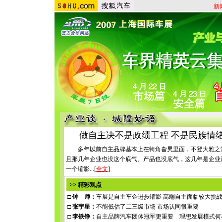
新
做自主决不是政绩工程 不是民族情
多年以前自主品牌基本上在犄角旮旯里面，不登大雅之
且那几年企业也没这个底气、产品也没底气，这几年是企业
一个缩影...
[
全文
]
>>
精彩观点
□ 钟 师：
车展是自主车企进步缩影
高端自主面临较大挑
□ 张宇星：
不能低估了二三级市场
市场认同很重要
□ 李铁铮：
自主品牌汽车团体冠军更重要
理想发展模式何