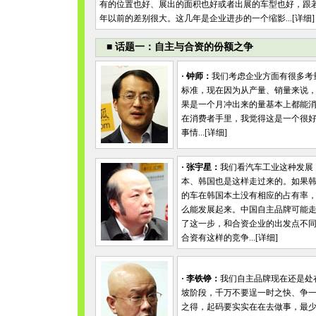
有的位置也好、展出的面积也好或者出展的车型也好，跟
年以前的差别很大。这几年是企业进步的一个缩影...[
详细
]
■
话题一：自主与合资的份额之争
·
钟师：
我们考虑企业方面有很多考
标准，现在因为从产量、销量来说
果是一个月冲出来的量基本上都能
在消费者手里，我觉得这是一个很
事情...[
详细
]
·
张宇星：
我们看汽车工业这种发展
本、韩国也是这样走过来的。如果
的车在韩国本土没有相应的占有率
么能发展起来。中国自主品牌可能
了这一步，和合资企业的出发点不
合资有这样的竞争...[
详细
]
·
李铁铮：
我们自主品牌现在还是处
坡阶段，千万不要逞一时之快、争
之得，起码要实实在在去做事，最