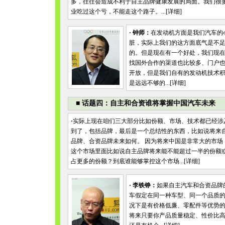
多，往往会造成不利于自主品牌健康发展的局面。我们很
业吃过这个亏，不能走这个路子。...[
详细
]
·
钟师：
在发动机方面是我们汽车的
脏，实际上我们的这方面底气是不
的。但是现在有一个好处，我们现
找国外合作的渠道也比较多、门户
开放，但是我们自有的发动机技术
是远远不够的...[
详细
]
■
话题四：自主和合资谁将掌握中国汽车未来
·
实际上现在咱们三大部分比如份额、市场、技术都已经涉
到了，包括品牌，最后是一个总结性的东西，比如说将来
品牌、合资品牌未来如何。 因为将来中国是非常大的市场
这个市场里面比如说自主品牌将来能不能超过一半的份额
占更多的份额？到底谁能够掌控这个市场...[
详细
]
· 李铁铮：
如果自主汽车和合资品牌
车假定在同一种车型、同一个品质
况下是有价格低廉、零配件等优势
将来只要你产品质量稳定、性价比