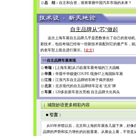
□ 总 结：
自主和合资，谁将掌握中国汽车市场的未来？
自主品牌从"芯"做起
这次上海车展自主品牌几乎是悉数拿出了自己的发动机
新技术，包括奇瑞已经有一些新技术装配到它的量产车，就
的老车型上面去进行展示。[
全文
]
>>
自主品牌车展表现
□ 奇瑞：
[上海车展]从25款展车看奇瑞的三大战略
□ 华晨：
华晨中华骏捷COUPE 现身07上海国际车展
□ 江淮：
江淮汽车自主品牌轿车终于揭开面纱
□ 北京：
北京现代的自主品牌轿车定名‘北京’牌
□ 车展：
120多款新车首次亮相 自主品牌大出风头
城隍妙语更多精彩内容
■
引言：
从03年井喷以后，北京和上海的车展各几届下来，好像
品牌的声势和实力增长的比较显著。从展会上看，不管是