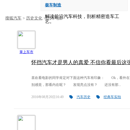
极车制造
解读前沿汽车科技，剖析精密造车工
搜狐汽车
>
历史文化
> 汽车电影
艺。
掌上车市
怀挡汽车才是男人的真爱 不信你看最后这
喜欢看电影的同学肯定对下面这种汽车有印象： Ok，看外在
别感觉，那看内在呢？ 发现亮点没有？ 还没有那...
2016年08月20日16:49
汽车历史
经典车实拍
自媒体频道