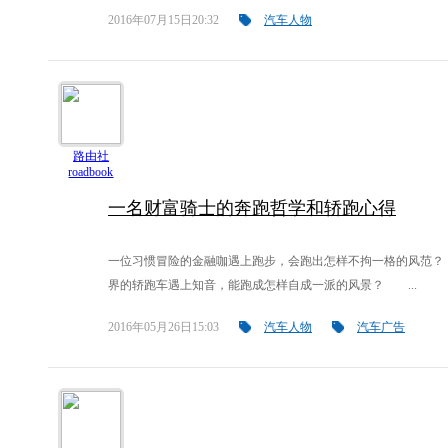
2016年07月15日20:32
汽车人物
路由社
roadbook
一名财富骑士的奔跑哲学和轿跑心得
一位习惯冒险的金融咖遇上跑步，会跑出怎样不拘一格的风范
界的轿跑车遇上知音，能跑成怎样自成一派的风景？ ...
2016年05月26日15:03
汽车人物
汽车广告