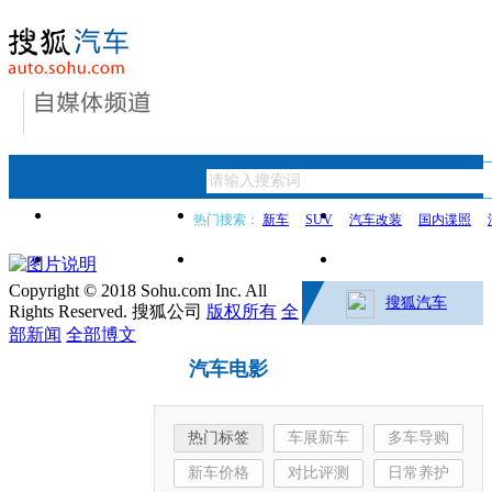
首页
新闻
买车指导
热门搜索：
新车
SUV
汽车改装
国内谍照
用车宝典
车文化
二手车
Copyright © 2018 Sohu.com Inc. All
搜狐汽车
Rights Reserved. 搜狐公司
版权所有
全
部新闻
全部博文
汽车电影
热门标签
车展新车
多车导购
新车价格
对比评测
日常养护