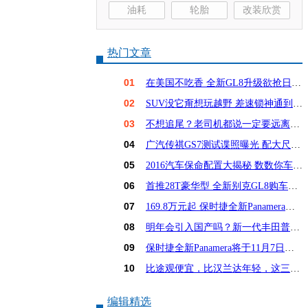
油耗
轮胎
改装欣赏
热门文章
01
在美国不吃香 全新GL8升级欲抢日系饭碗？
02
SUV没它甭想玩越野 差速锁神通到底有多大？
03
不想追尾？老司机都说一定要远离这6种车！
04
广汽传祺GS7测试谍照曝光 配大尺寸屏幕
05
2016汽车保命配置大揭秘 数数你车占几样？
06
首推28T豪华型 全新别克GL8购车手册
07
169.8万元起 保时捷全新Panamera亚洲首发
08
明年会引入国产吗？新一代丰田普锐斯解析
09
保时捷全新Panamera将于11月7日亚洲首发
10
比途观便宜，比汉兰达年轻，这三款15万SUV怎么选
编辑精选