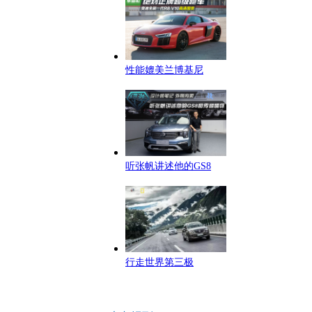
性能媲美兰博基尼
听张帆讲述他的GS8
行走世界第三极