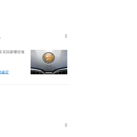
？
0
车买回家哪些项
估鉴定
0