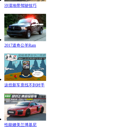
沙漠地带驾驶技巧
2017道奇公羊Ram
这些新车竟找不到对手
性能媲美兰博基尼