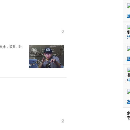
0
撩妹，装B，吐
0