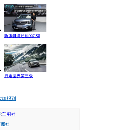
听张帆讲述他的GS8
行走世界第三极
大咖报到
车图社