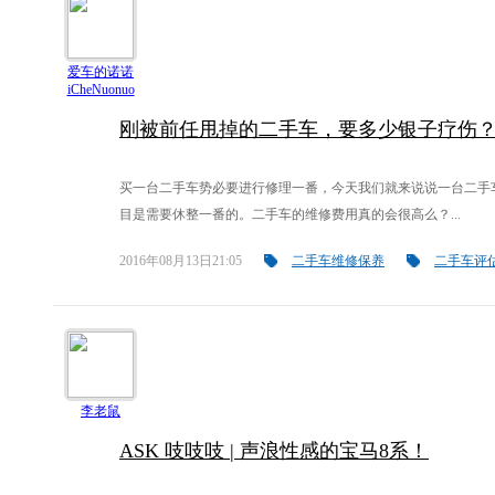
爱车的诺诺
iCheNuonuo
刚被前任甩掉的二手车，要多少银子疗伤
买一台二手车势必要进行修理一番，今天我们就来说说一台二手
目是需要休整一番的。二手车的维修费用真的会很高么？...
2016年08月13日21:05
二手车维修保养
二手车评
李老鼠
ASK 吱吱吱 | 声浪性感的宝马8系！