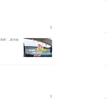
0
而终”，因为他
0