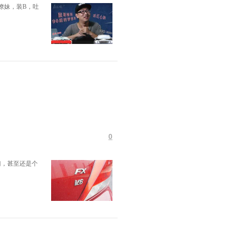
撩妹，装B，吐
0
门，甚至还是个