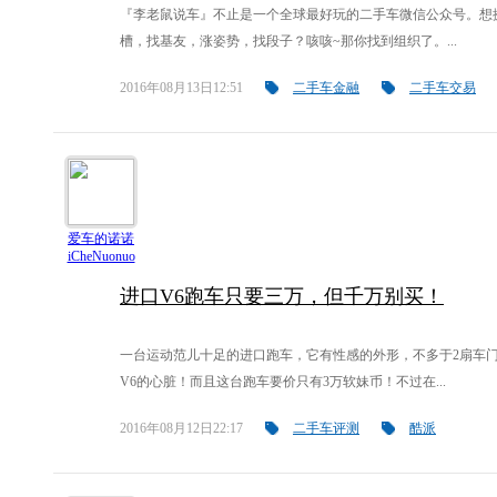
『李老鼠说车』不止是一个全球最好玩的二手车微信公众号。想
槽，找基友，涨姿势，找段子？咳咳~那你找到组织了。...
2016年08月13日12:51
二手车金融
二手车交易
爱车的诺诺
iCheNuonuo
进口V6跑车只要三万，但千万别买！
一台运动范儿十足的进口跑车，它有性感的外形，不多于2扇车
V6的心脏！而且这台跑车要价只有3万软妹币！不过在...
2016年08月12日22:17
二手车评测
酷派