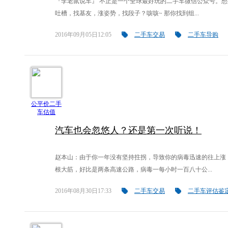
『李老鼠说车』 不止是一个全球最好玩的二手车微信公众号。想
吐槽，找基友，涨姿势，找段子？咳咳~ 那你找到组...
2016年09月05日12:05
二手车交易
二手车导购
公平价二手
车估值
汽车也会忽悠人？还是第一次听说！
赵本山：由于你一年没有坚持拄拐，导致你的病毒迅速的往上涨
根大筋，好比是两条高速公路，病毒一每小时一百八十公...
2016年08月30日17:33
二手车交易
二手车评估鉴