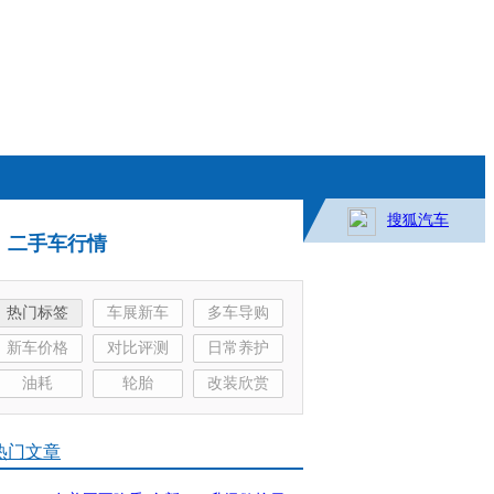
搜狐汽车
二手车行情
热门标签
车展新车
多车导购
新车价格
对比评测
日常养护
油耗
轮胎
改装欣赏
热门文章