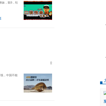
撩妹，装B，吐
测
0
下线，中国不能