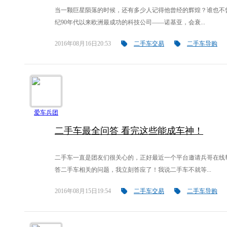
当一颗巨星陨落的时候，还有多少人记得他曾经的辉煌？谁也不
纪90年代以来欧洲最成功的科技公司——诺基亚，会衰...
2016年08月16日20:53
二手车交易
二手车导购
爱车兵团
二手车最全问答 看完这些能成车神！
二手车一直是团友们很关心的，正好最近一个平台邀请兵哥在线
答二手车相关的问题，我立刻答应了！我说二手车不就等...
自媒体频道
2016年08月15日19:54
二手车交易
二手车导购