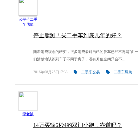
公平价二手
车估值
停止臆测！买二手车到底几年的好？
随着消费观念的转变，很多消费者对自己的爱车已经不再是“由一
们清楚地认识到车子不同于房子，没有升值空间只会不...
2016年08月25日17:33
二手车交易
二手车导购
李老鼠
14万买辆6秒4的双门小跑，靠谱吗？