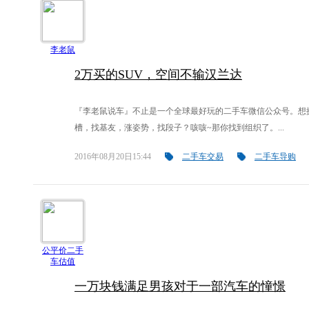
李老鼠
2万买的SUV，空间不输汉兰达
『李老鼠说车』不止是一个全球最好玩的二手车微信公众号。想
槽，找基友，涨姿势，找段子？咳咳~那你找到组织了。...
2016年08月20日15:44
二手车交易
二手车导购
公平价二手
车估值
一万块钱满足男孩对于一部汽车的憧憬