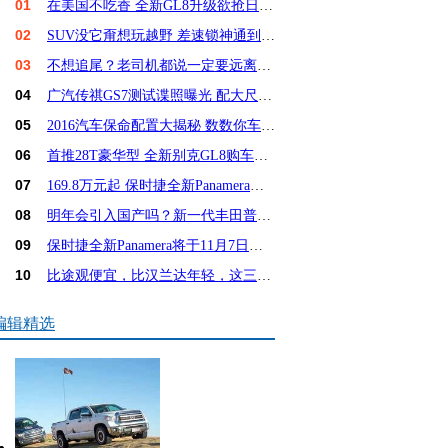
01
在美国不吃香 全新GL8升级欲抢日系饭碗？
02
SUV没它甭想玩越野 差速锁神通到底有多大？
03
不想追尾？老司机都说一定要远离这6种车！
04
广汽传祺GS7测试谍照曝光 配大尺寸屏幕
05
2016汽车保命配置大揭秘 数数你车占几样？
06
首推28T豪华型 全新别克GL8购车手册
07
169.8万元起 保时捷全新Panamera亚洲首发
08
明年会引入国产吗？新一代丰田普锐斯解析
09
保时捷全新Panamera将于11月7日亚洲首发
10
比途观便宜，比汉兰达年轻，这三款15万SUV怎么选
编辑精选