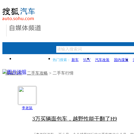
首页
新闻
买车指导
热门搜索：
新车
SUV
汽车改装
国内谍照
搜狐汽车
>
二手车攻略
> 二手车行情
李老鼠
3万买辆面包车，越野性能干翻了H9