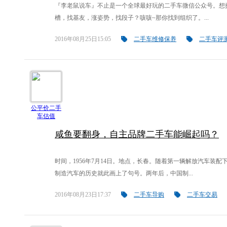
『李老鼠说车』不止是一个全球最好玩的二手车微信公众号。想
槽，找基友，涨姿势，找段子？咳咳~那你找到组织了。...
2016年08月25日15:05
二手车维修保养
二手车评
公平价二手
车估值
咸鱼要翻身，自主品牌二手车能崛起吗？
时间，1956年7月14日。地点，长春。随着第一辆解放汽车装配
制造汽车的历史就此画上了句号。两年后，中国制...
2016年08月23日17:37
二手车导购
二手车交易