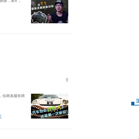
撩妹，装B ，
0
，你两条腿有两
定