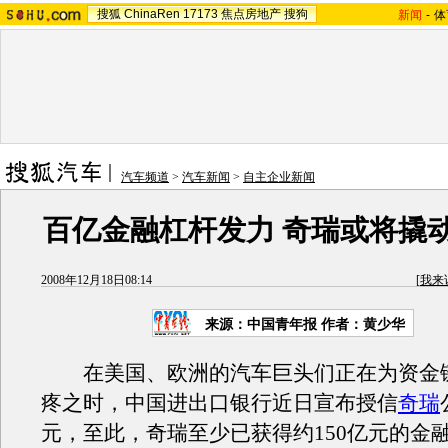
搜狐
ChinaRen
17173
焦点房地产
搜狗
新闻
-
体
汽车频道
>
汽车新闻
>
自主企业新闻
百亿金融杠杆发力 奇瑞或将撬
2008年12月18日08:14
[
我来
来源：中国青年报 作者：黄少华
在美国、欧洲的汽车巨头们正在为资金
疼之时，中国进出口银行近日宣布授信
奇瑞
元，至此，奇瑞至少已获得约150亿元的金