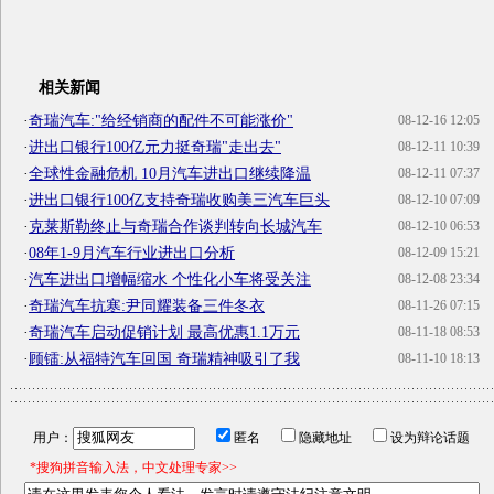
相关新闻
·
奇瑞汽车:"给经销商的配件不可能涨价"
08-12-16 12:05
·
进出口银行100亿元力挺奇瑞"走出去"
08-12-11 10:39
·
全球性金融危机 10月汽车进出口继续降温
08-12-11 07:37
·
进出口银行100亿支持奇瑞收购美三汽车巨头
08-12-10 07:09
·
克莱斯勒终止与奇瑞合作谈判转向长城汽车
08-12-10 06:53
·
08年1-9月汽车行业进出口分析
08-12-09 15:21
·
汽车进出口增幅缩水 个性化小车将受关注
08-12-08 23:34
·
奇瑞汽车抗寒:尹同耀装备三件冬衣
08-11-26 07:15
·
奇瑞汽车启动促销计划 最高优惠1.1万元
08-11-18 08:53
·
顾镭:从福特汽车回国 奇瑞精神吸引了我
08-11-10 18:13
用户：
匿名
隐藏地址
设为辩论话题
*搜狗拼音输入法，中文处理专家>>