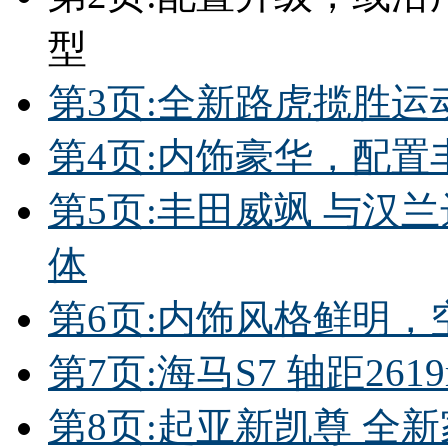
型
第3页:全新路虎揽胜运
第4页:内饰豪华，配
第5页:丰田威飒 与汉兰
体
第6页:内饰风格鲜明，
第7页:海马S7 轴距26
第8页:起亚新凯尊 全