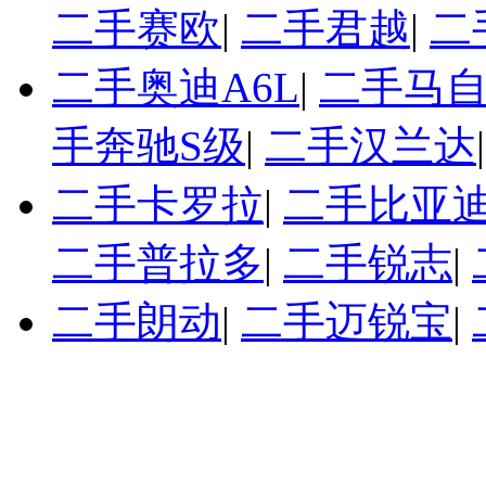
二手赛欧
|
二手君越
|
二
二手奥迪A6L
|
二手马自
手奔驰S级
|
二手汉兰达
二手卡罗拉
|
二手比亚迪
二手普拉多
|
二手锐志
|
二手朗动
|
二手迈锐宝
|