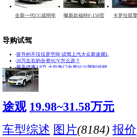
全新一代CC或明年
曝新款福特F-150官
卡罗拉双
上市
图
上
导购试驾
·
提升的不仅仅是空间 试驾上汽大众新途观L
看赛车宝贝争奇斗
车模美腿爆乳无惧
·
20万左右的合资SUV怎么选？
艳
走光
·
最高优惠3.8万 十款热门合资SUV限时促销
·
德日之争新高度，新途观VS新RAV4
·
上汽大众途观1-5月销量领先依旧
·
21万上途观、本田CR-V还是翼虎？
·
多项安全配置出众 新途观获得最高安全评级
·
看了都想买! 神车领衔4款全新重磅SUV将上市
途观
19.98~31.58万元
·
大众途观优惠2万 店内现车充足
·
途观、奇骏等七款全系标配ESP的紧凑型SUV
降价促销
车型综述
图片
(8184)
报价