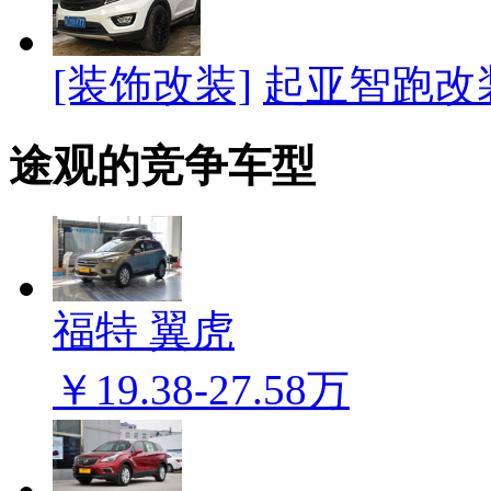
[装饰改装]
起亚智跑改
途观的竞争车型
福特 翼虎
￥19.38-27.58万