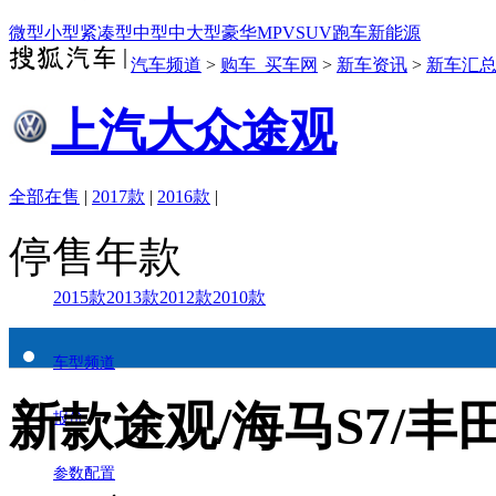
微型
小型
紧凑型
中型
中大型
豪华
MPV
SUV
跑车
新能源
汽车频道
>
购车_买车网
>
新车资讯
>
新车汇
上汽大众途观
全部在售
|
2017款
|
2016款
|
停售年款
2015款
2013款
2012款
2010款
车型频道
新款途观/海马S7/丰
报价
参数配置