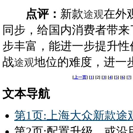
点评：
新款
在外
途观
同步，给国内消费者带来
步丰富，能进一步提升性
战
地位的难度，进一
途观
[
上一页
] [
1
] [2] [
3
] [
4
] [
5
] [
6
] [
7
] 
文本导航
第1页:上海大众新款途
第2页:配置升级，或