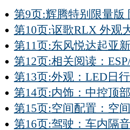
第9页:辉腾特别限量版
第10页:讴歌RLX 
第11页:东风悦达起亚
第12页:相关阅读：ES
第13页:外观：LED日
第14页:内饰：中控顶
第15页:空间配置：空
第16页:驾驶：车内隔