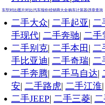
车型对比
|
图片对比
|
汽车报价
|
经销商大全
|
购车计算器
|
违章查询
二手大众
|
二手起亚
|
二
手现代
|
二手奔驰
|
二手
二手别克
|
二手本田
|
二
手比亚迪
|
二手奇瑞
|
二
二手奔腾
|
二手马自达
|
安
|
二手路虎
|
二手江淮
二手JEEP
|
二手三菱
|
二