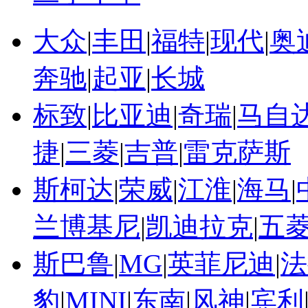
大众
|
丰田
|
福特
|
现代
|
奥
奔驰
|
起亚
|
长城
标致
|
比亚迪
|
奇瑞
|
马自
捷
|
三菱
|
吉普
|
雷克萨斯
斯柯达
|
荣威
|
江淮
|
海马
|
兰博基尼
|
凯迪拉克
|
五
斯巴鲁
|
MG
|
英菲尼迪
|
法
豹
|
MINI
|
东南
|
风神
|
宾利