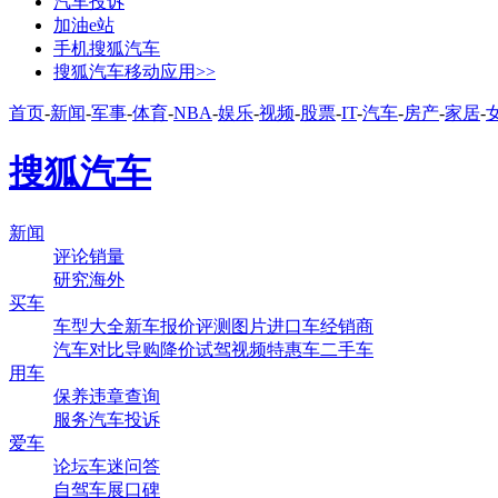
汽车投诉
加油e站
手机搜狐汽车
搜狐汽车移动应用>>
首页
-
新闻
-
军事
-
体育
-
NBA
-
娱乐
-
视频
-
股票
-
IT
-
汽车
-
房产
-
家居
-
搜狐汽车
新闻
评论
销量
研究
海外
买车
车型大全
新车
报价
评测
图片
进口车
经销商
汽车对比
导购
降价
试驾
视频
特惠车
二手车
用车
保养
违章查询
服务
汽车投诉
爱车
论坛
车迷
问答
自驾
车展
口碑