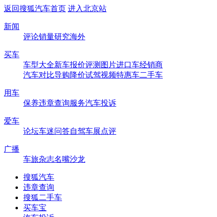
返回搜狐汽车首页
进入北京站
新闻
评论
销量
研究
海外
买车
车型大全
新车
报价
评测
图片
进口车
经销商
汽车对比
导购
降价
试驾
视频
特惠车
二手车
用车
保养
违章查询
服务
汽车投诉
爱车
论坛
车迷
问答
自驾
车展
点评
广播
车旅杂志
名嘴沙龙
搜狐汽车
违章查询
搜狐二手车
买车宝