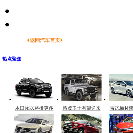
热点聚焦
本田NSX将推更多
路虎卫士有望迎来
雷诺梅甘
车型
复产
官