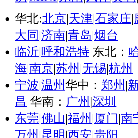
华北:
北京
|
天津
|
石家庄
|
大同
|
济南
|
青岛
|
烟台
临沂
|
呼和浩特
东北：
海
|
南京
|
苏州
|
无锡
|
杭州
宁波
|
温州
华中：
郑州
|
昌
华南：
广州
|
深圳
东莞
|
佛山
|
福州
|
厦门
|
南
万州
|
昆明
|
西安
|
贵阳