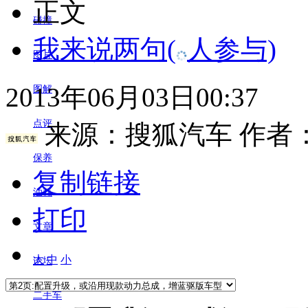
正文
碰撞
我来说两句
(
人参与)
图片
2013年06月03日00:37
图解
点评
来源：
搜狐汽车
作者
保养
复制链接
油耗
打印
文章
大
中
小
论坛
二手车