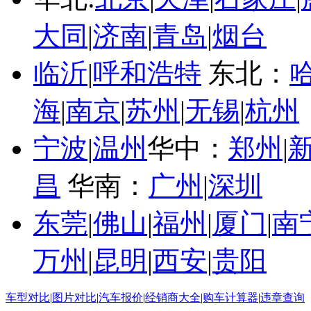
大同
|
济南
|
青岛
|
烟台
临沂
|
呼和浩特
东北：
海
|
南京
|
苏州
|
无锡
|
杭州
宁波
|
温州
华中：
郑州
|
昌
华南：
广州
|
深圳
东莞
|
佛山
|
福州
|
厦门
|
南
万州
|
昆明
|
西安
|
贵阳
车型对比
|
图片对比
|
汽车报价
|
经销商大全
|
购车计算器
|
违章查询