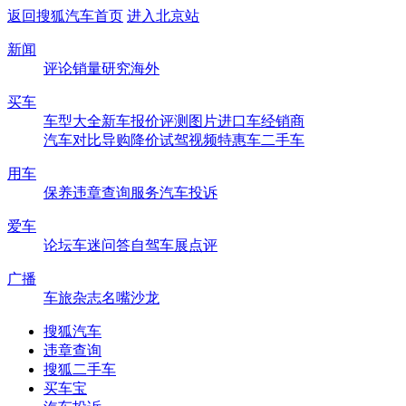
返回搜狐汽车首页
进入北京站
新闻
评论
销量
研究
海外
买车
车型大全
新车
报价
评测
图片
进口车
经销商
汽车对比
导购
降价
试驾
视频
特惠车
二手车
用车
保养
违章查询
服务
汽车投诉
爱车
论坛
车迷
问答
自驾
车展
点评
广播
车旅杂志
名嘴沙龙
搜狐汽车
违章查询
搜狐二手车
买车宝