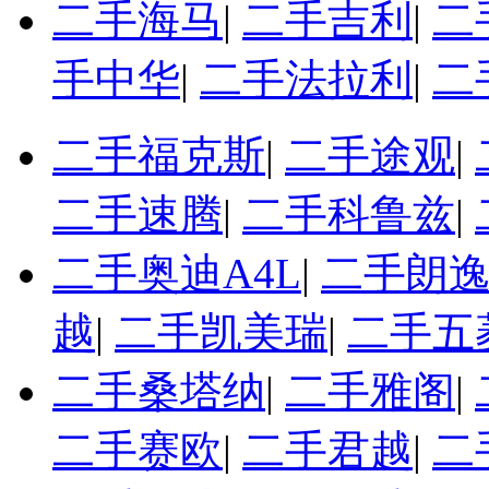
二手海马
|
二手吉利
|
二
手中华
|
二手法拉利
|
二
二手福克斯
|
二手途观
|
二手速腾
|
二手科鲁兹
|
二手奥迪A4L
|
二手朗
越
|
二手凯美瑞
|
二手五
二手桑塔纳
|
二手雅阁
|
二手赛欧
|
二手君越
|
二