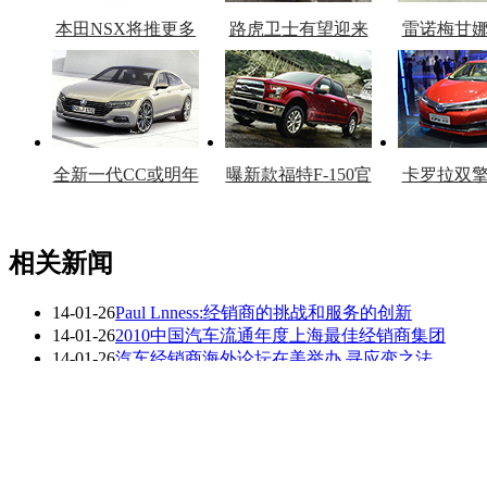
本田NSX将推更多
路虎卫士有望迎来
雷诺梅甘
车型
复产
官
全新一代CC或明年
曝新款福特F-150官
卡罗拉双
上市
图
上
相关新闻
14-01-26
Paul Lnness:经销商的挑战和服务的创新
看赛车宝贝争奇斗
车模美腿爆乳无惧
14-01-26
2010中国汽车流通年度上海最佳经销商集团
艳
走光
14-01-26
汽车经销商海外论坛在美举办 寻应变之法
14-01-26
多举措应对限购 京自主品牌经销商将整合
14-01-22
骏领雷克萨斯载誉前行 蝉联＂杰出经销商＂
14-01-17
郑州富达 获雷克萨斯2013年度杰出经销商
更多关于
实录 研讨
的新闻>>