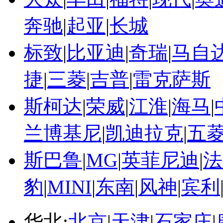
奔驰
|
起亚
|
长城
标致
|
比亚迪
|
奇瑞
|
马自
捷
|
三菱
|
吉普
|
雷克萨斯
斯柯达
|
荣威
|
江淮
|
海马
|
兰博基尼
|
凯迪拉克
|
五
斯巴鲁
|
MG
|
英菲尼迪
|
法
豹
|
MINI
|
东南
|
风神
|
宾利
华北:
北京
|
天津
|
石家庄
|