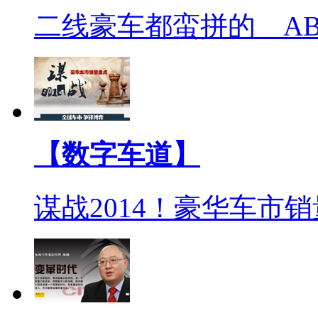
二线豪车都蛮拼的 A
【数字车道】
谋战2014！豪华车市