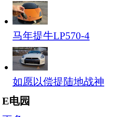
马年提牛LP570-4
如愿以偿提陆地战神
E电园