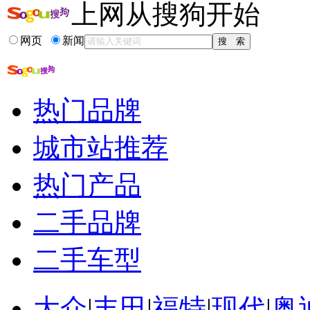
上网从搜狗开始
相关推荐
网页
新闻
汽车二级经销商
汽车经销商如何向...
汽车经销商招募
北京汽车二级经销商
热门品牌
做汽车二级经销商销售
爱卡汽车经销商登陆
城市站推荐
热门产品
二手品牌
二手车型
大众
|
丰田
|
福特
|
现代
|
奥