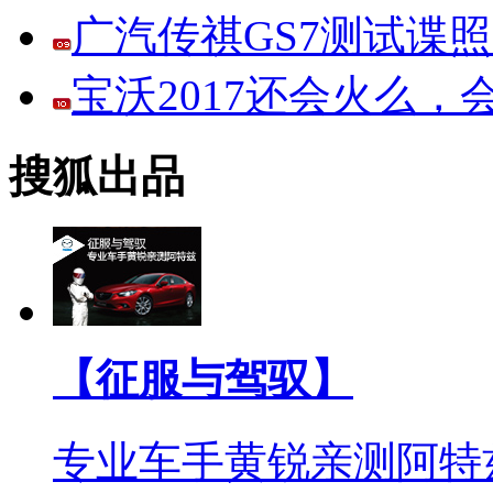
广汽传祺GS7测试谍
宝沃2017还会火么
搜狐出品
【征服与驾驭】
专业车手黄锐亲测阿特