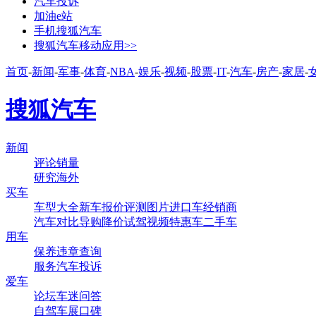
汽车投诉
加油e站
手机搜狐汽车
搜狐汽车移动应用>>
首页
-
新闻
-
军事
-
体育
-
NBA
-
娱乐
-
视频
-
股票
-
IT
-
汽车
-
房产
-
家居
-
搜狐汽车
新闻
评论
销量
研究
海外
买车
车型大全
新车
报价
评测
图片
进口车
经销商
汽车对比
导购
降价
试驾
视频
特惠车
二手车
用车
保养
违章查询
服务
汽车投诉
爱车
论坛
车迷
问答
自驾
车展
口碑