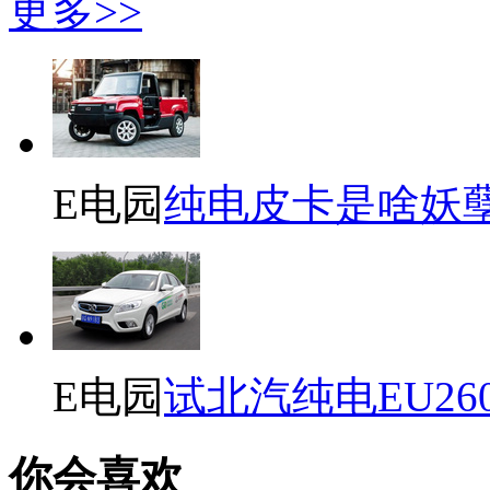
更多>>
E电园
纯电皮卡是啥妖
E电园
试北汽纯电EU26
你会喜欢