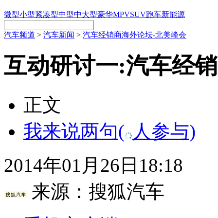
微型
小型
紧凑型
中型
中大型
豪华
MPV
SUV
跑车
新能源
汽车频道
>
汽车新闻
>
汽车经销商海外论坛-北美峰会
互动研讨一:汽车经
正文
我来说两句
(
人参与)
2014年01月26日18:18
来源：
搜狐汽车