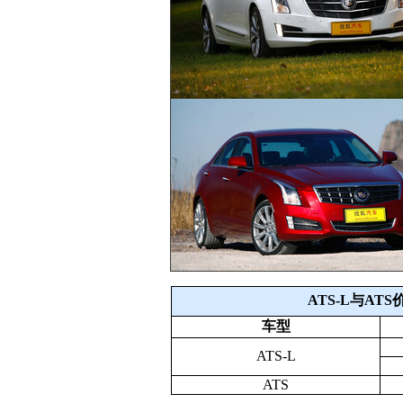
ATS-L与AT
车型
ATS-L
ATS