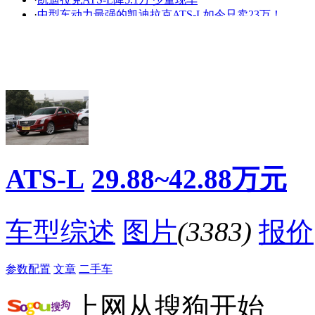
艳
走光
·
中型车动力最强的凯迪拉克ATS-L如今只卖23万！
·
[常州]凯迪拉克ATS-L 购车优惠高达6.5万
·
ATS-L全程目睹翻译官的爱恨纠葛【东营凯通特辑】
·
美式暴力美学 凯迪拉克V-day性能秀
·
凯迪拉克ATS-L 北京部分车型最高降价15万
·
无锡润通红色风暴卷席全城
·
二手PK！凯迪拉克ATS-L与宝马3系选谁？
·
这几款车车载音响视听效果够骚够给力！
降价促销
ATS-L
29.88~42.88万元
车型综述
图片
(3383)
报价
参数配置
文章
二手车
上网从搜狗开始