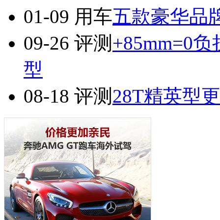
01-09
用车
五款豪华品
09-26
评测
+85mm=0负
型
08-18
评测
28T精英型