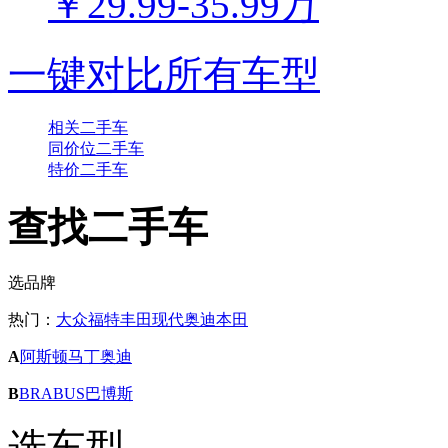
￥29.99-35.99万
一键对比所有车型
相关二手车
同价位二手车
特价二手车
查找二手车
选品牌
热门：
大众
福特
丰田
现代
奥迪
本田
A
阿斯顿马丁
奥迪
B
BRABUS巴博斯
选车型