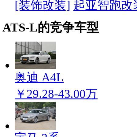
[装饰改装]
起亚智跑改
ATS-L的竞争车型
奥迪 A4L
￥29.28-43.00万