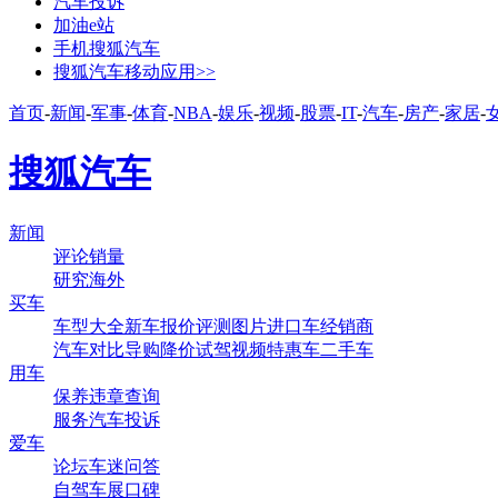
汽车投诉
加油e站
手机搜狐汽车
搜狐汽车移动应用>>
首页
-
新闻
-
军事
-
体育
-
NBA
-
娱乐
-
视频
-
股票
-
IT
-
汽车
-
房产
-
家居
-
搜狐汽车
新闻
评论
销量
研究
海外
买车
车型大全
新车
报价
评测
图片
进口车
经销商
汽车对比
导购
降价
试驾
视频
特惠车
二手车
用车
保养
违章查询
服务
汽车投诉
爱车
论坛
车迷
问答
自驾
车展
口碑