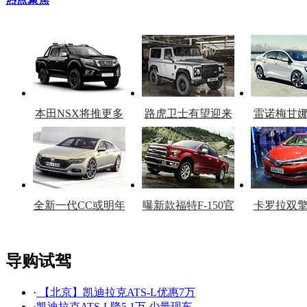
本田NSX将推更多
路虎卫士有望迎来
雷诺梅甘
车型
复产
官
全新一代CC或明年
曝新款福特F-150官
卡罗拉双
上市
图
上
导购试驾
·
【北京】凯迪拉克ATS-L优惠7万
看赛车宝贝争奇斗
车模美腿爆乳无惧
·
凯迪拉克ATS-L降5.1万 少量现车