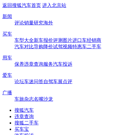
返回搜狐汽车首页
进入北京站
新闻
评论
销量
研究
海外
买车
车型大全
新车
报价
评测
图片
进口车
经销商
汽车对比
导购
降价
试驾
视频
特惠车
二手车
用车
保养
违章查询
服务
汽车投诉
爱车
论坛
车迷
问答
自驾
车展
点评
广播
车旅杂志
名嘴沙龙
搜狐汽车
违章查询
搜狐二手车
买车宝