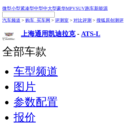
微型
小型
紧凑型
中型
中大型
豪华
MPV
SUV
跑车
新能源
汽车频道
>
购车_买车网
>
评测室
>
对比评测
>
搜狐原创测评
上海通用凯迪拉克
-
ATS-L
全部车款
车型频道
图片
参数配置
报价