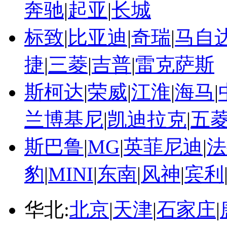
奔驰
|
起亚
|
长城
标致
|
比亚迪
|
奇瑞
|
马自
捷
|
三菱
|
吉普
|
雷克萨斯
斯柯达
|
荣威
|
江淮
|
海马
|
兰博基尼
|
凯迪拉克
|
五
斯巴鲁
|
MG
|
英菲尼迪
|
法
豹
|
MINI
|
东南
|
风神
|
宾利
华北:
北京
|
天津
|
石家庄
|