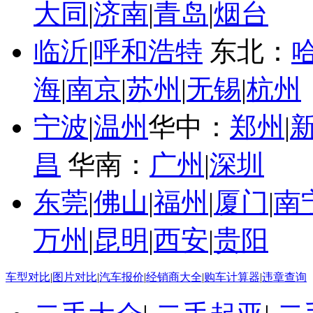
大同
|
济南
|
青岛
|
烟台
临沂
|
呼和浩特
东北：
海
|
南京
|
苏州
|
无锡
|
杭州
宁波
|
温州
华中：
郑州
|
昌
华南：
广州
|
深圳
东莞
|
佛山
|
福州
|
厦门
|
南
万州
|
昆明
|
西安
|
贵阳
车型对比
|
图片对比
|
汽车报价
|
经销商大全
|
购车计算器
|
违章查询