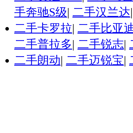
手奔驰S级
|
二手汉兰达
二手卡罗拉
|
二手比亚迪
二手普拉多
|
二手锐志
|
二手朗动
|
二手迈锐宝
|