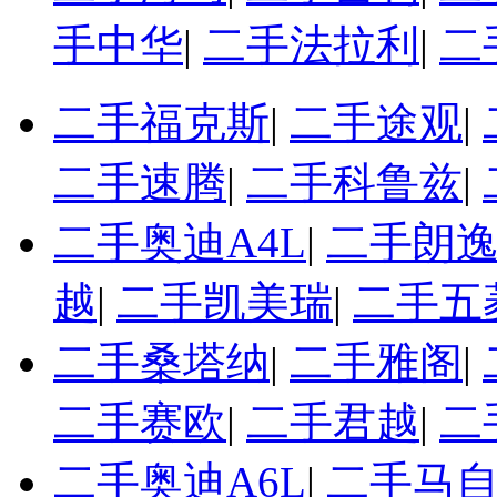
手中华
|
二手法拉利
|
二
二手福克斯
|
二手途观
|
二手速腾
|
二手科鲁兹
|
二手奥迪A4L
|
二手朗
越
|
二手凯美瑞
|
二手五
二手桑塔纳
|
二手雅阁
|
二手赛欧
|
二手君越
|
二
二手奥迪A6L
|
二手马自