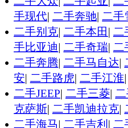
二手大众
|
二手起亚
|
二
手现代
|
二手奔驰
|
二手
二手别克
|
二手本田
|
二
手比亚迪
|
二手奇瑞
|
二
二手奔腾
|
二手马自达
|
安
|
二手路虎
|
二手江淮
二手JEEP
|
二手三菱
|
二
克萨斯
|
二手凯迪拉克
|
二手海马
|
二手吉利
|
二