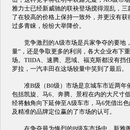
雅力士已经新威驰的联袂登场搅得混乱，三
了在较高的价格上保持一致外，并更没有获
过多青睐，纷纷大举降价。
竞争激烈的A级市场是兵家争夺的要地，
量”，还是争取更多的利润，各大企业布下
场。TIIDA、速腾、思域、福克斯都没有挡
罗拉，一汽丰田在这场较量中笑到了最后。
准B级（B0级）市场是京城车市近两年
包括凯旋、马6、奔腾、景程在内的大尺寸
经将触角向下延伸至A级车市，马6凭借出
及精准的品牌定位赢的了市场的认可。
在争夺最为惨烈的B级车市场中，新雅阁