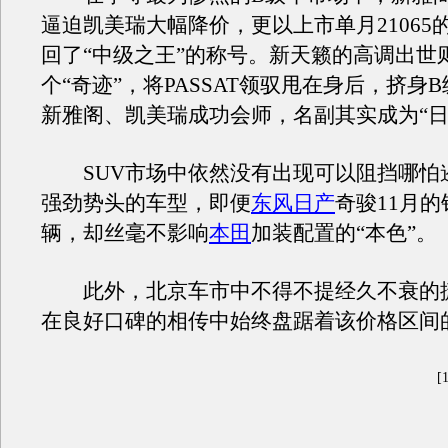
逼迫凯美瑞大幅降价，更以上市单月21065
回了“中级之王”的称号。新天籁的高调出世
个“奇迹”，将PASSAT领驭甩在身后，挤身
新雅阁、凯美瑞成功会师，名副其实成为“日
SUV市场中依然没有出现可以阻挡哪怕遏
强劲势头的车型，即便
东风日产
奇骏11月的
辆，却丝毫不影响
本田
加装配置的“本色”。
此外，北京车市中不得不提经久不衰的捷
在良好口碑的相传中始终盘踞着该价格区间
[1