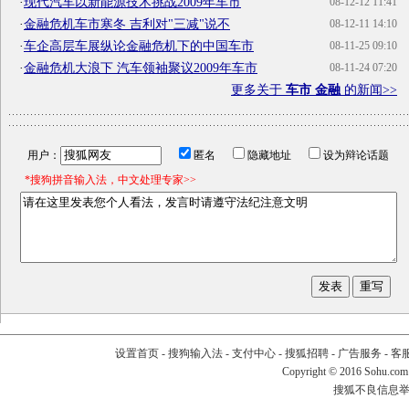
·
现代汽车以新能源技术挑战2009年车市
08-12-12 11:41
·
金融危机车市寒冬 吉利对"三减"说不
08-12-11 14:10
·
车企高层车展纵论金融危机下的中国车市
08-11-25 09:10
·
金融危机大浪下 汽车领袖聚议2009年车市
08-11-24 07:20
更多关于
车市 金融
的新闻>>
用户：
匿名
隐藏地址
设为辩论话题
*搜狗拼音输入法，中文处理专家>>
设置首页
-
搜狗输入法
-
支付中心
-
搜狐招聘
-
广告服务
-
客
Copyright
©
2016 Sohu.com
搜狐不良信息