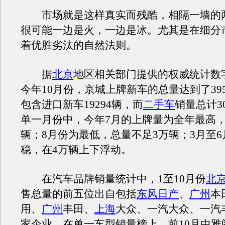
市场就是这样真实而残酷，相隔一墙的
很可能一边是火，一边是冰。尤其是在细分
着优胜劣汰的自然法则。
据
北京
地区相关部门提供的权威统计数
今年10月份，京城上牌新车的总量达到了395
包含进口新车19294辆，而
二手车
销量总计30
单一月份中，今年7月的上牌量为全年最高，
辆；8月份为最低，总量不足3万辆；3月至
稳，在4万辆上下浮动。
在汽车品牌销量统计中，1至10月份
北
售总量的前五位出自包括
东风日产
、
广州
本
用、
广州
丰田、
上海
大众、一汽大众、一汽
家企业。在单一车型销量榜上，前10月中雅