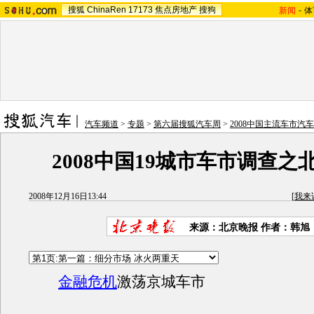
搜狐
ChinaRen
17173
焦点房地产
搜狗
新闻
-
体
汽车频道
>
专题
>
第六届搜狐汽车周
>
2008中国主流车市汽
2008中国19城市车市调查之
2008年12月16日13:44
[
我来
来源：北京晚报 作者：韩旭
金融危机
激荡京城车市