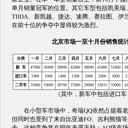
单月销量冠军的位置。其它车型包括凯美瑞
TIIDA、新凯越、捷达、速腾、赛拉图、伊
在前十位的争夺中显得较为激烈。
北京市场一至十月份销售统
分类
一月
二月
三月
四月
五月
六月
七月
新 车
47000
30400
39000
42000
38000
45000
51000
28
进口车
1900
1000
1400
1500
2000
2000
3000
2
二手车
35000
19000
38700
37000
29000
33031
33000
16
（其中，新车中包括进口车
在小型车市场中，奇瑞QQ依然占据着老
但同时也受到了来自比亚迪FO、吉利熊猫
击，这种竞争将在明年表露无疑；AO级市