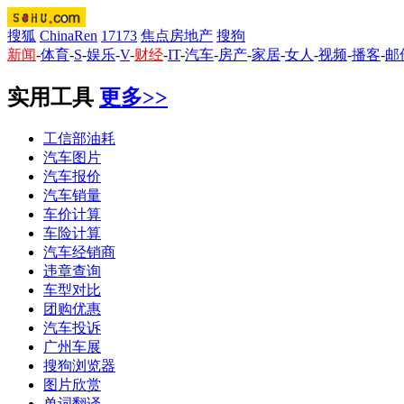
搜狐
ChinaRen
17173
焦点房地产
搜狗
新闻
-
体育
-
S
-
娱乐
-
V
-
财经
-
IT
-
汽车
-
房产
-
家居
-
女人
-
视频
-
播客
-
邮
实用工具
更多>>
工信部油耗
汽车图片
汽车报价
汽车销量
车价计算
车险计算
汽车经销商
违章查询
车型对比
团购优惠
汽车投诉
广州车展
搜狗浏览器
图片欣赏
单词翻译