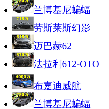
兰博基尼蝙蝠
劳斯莱斯幻影
迈巴赫62
法拉利612-OTO
布嘉迪威航
兰博基尼蝙蝠