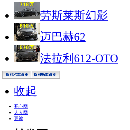
劳斯莱斯幻影
迈巴赫62
法拉利612-OTO
收起
开心网
人人网
豆瓣