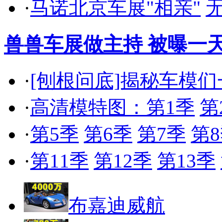
·
马诺北京车展"相亲"
兽兽车展做主持 被曝一天
·
[刨根问底]揭秘车模
·
高清模特图：第1季
第
·
第5季
第6季
第7季
第
·
第11季
第12季
第13季
布嘉迪威航