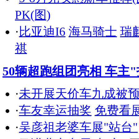
PK(图)
·
比亚迪I6
海马骑士
瑞
祺
50辆超跑组团亮相 车主
·
未开展天价车九成被
·
车友幸运抽奖
免费看
·
吴彦祖老婆车展"站台"