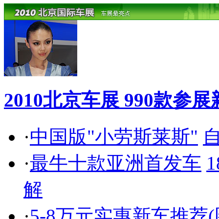
2010北京车展 990款
·
中国版"小劳斯莱斯"
自
·
最牛十款亚洲首发车
解
·
5-8万元实惠新车推荐(