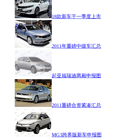
18款新车于一季度上市
2011年重磅中级车汇总
起亚福瑞迪两厢申报图
2011重磅合资紧凑汇总
MG3跨界版新车申报图