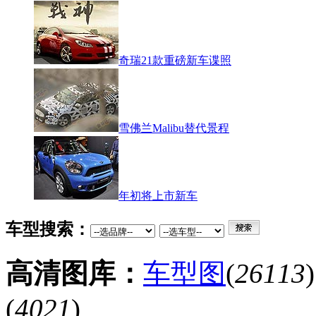
奇瑞21款重磅新车谍照
雪佛兰Malibu替代景程
年初将上市新车
车型搜索：
高清图库：
车型图
(
26113
(
4021
)