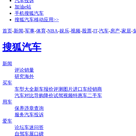
汽车投诉
加油e站
手机搜狐汽车
搜狐汽车移动应用>>
首页
-
新闻
-
军事
-
体育
-
NBA
-
娱乐
-
视频
-
股票
-
IT
-
汽车
-
房产
-
家居
-
搜狐汽车
新闻
评论
销量
研究
海外
买车
车型大全
新车
报价
评测
图片
进口车
经销商
汽车对比
导购
降价
试驾
视频
特惠车
二手车
用车
保养
违章查询
服务
汽车投诉
爱车
论坛
车迷
问答
自驾
车展
口碑