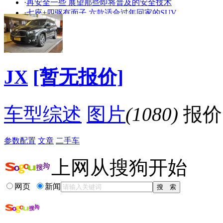
·
再安全一些 展望那些即将普及的安全技术
艳
走光
·
七座+四驱有面子 六款适合过年回家的SUV
·
主打舒适的7座SUV 试英菲尼迪JX35全能版
·
大空间高性价比 4款50万元中大型SUV点评
·
保养不用钱 五款提供免费保养热门车解析
·
举家旅行不用愁 6款大空间/实用车型推荐
·
豪华与舒适并重 7座SUV英菲尼迪JX35试驾
JX
[暂无报价]
·
新奔驰ML/新路虎揽胜 2012年十大进口SUV
·
全尺寸SUV之战！英菲尼迪JX对比新奥迪Q7
相关贴子
更多>>
车型综述
图片
(1080)
报价
·
英菲女人节，绽放光彩
参数配置
文章
二手车
·
英菲尼迪QX30看车试驾感受
·
有了英菲尼迪QX50，外出游玩so-easy
上网从搜狗开始
·
英菲尼迪Q50L怎么样？-记我的1年用车感受
·
无悔之选--提15款四门牧马人
·
探险，我们是认真的！牧马人上山+探险
网页
新闻
·
百看不厌，终于迎娶比亚迪唐100！
·
秦100看车纪录，说说感受
·
车展游玩只为车模不看车