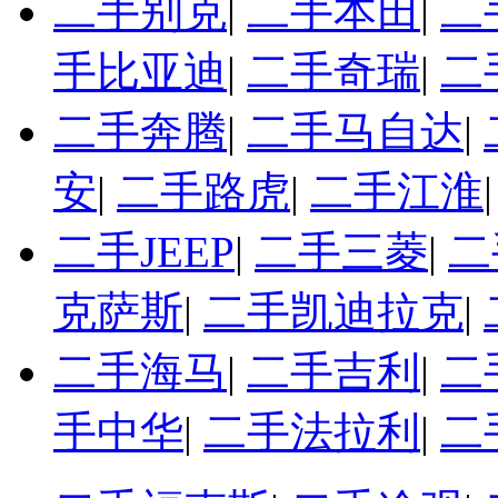
二手别克
|
二手本田
|
二
手比亚迪
|
二手奇瑞
|
二
二手奔腾
|
二手马自达
|
安
|
二手路虎
|
二手江淮
二手JEEP
|
二手三菱
|
二
克萨斯
|
二手凯迪拉克
|
二手海马
|
二手吉利
|
二
手中华
|
二手法拉利
|
二