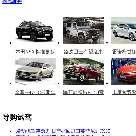
热点聚焦
本田NSX将推更多
路虎卫士有望迎来
雷诺梅甘
车型
复产
官
全新一代CC或明年
曝新款福特F-150官
卡罗拉双
上市
图
上
导购试驾
·
发动机罩存隐患 日产召回进口英菲尼迪JX35
看赛车宝贝争奇斗
车模美腿爆乳无惧