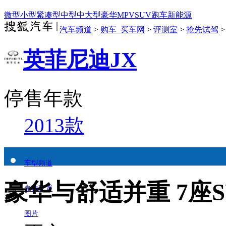
微型
小型
紧凑型
中型
中大型
豪华
MPV
SUV
跑车
新能源
汽车频道
>
购车_买车网
>
评测室
>
抢先试驾
英菲尼迪JX
停售年款
2013款
车型频道
豪华与舒适并重 7座S
参数配置
图片