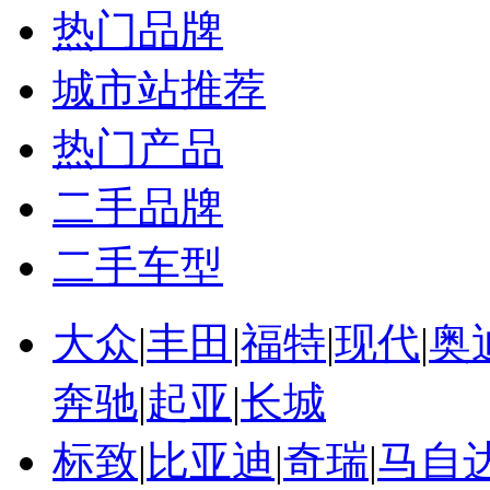
·
车展，有车也有模，车展游记
热门品牌
城市站推荐
热门产品
二手品牌
二手车型
大众
|
丰田
|
福特
|
现代
|
奥
奔驰
|
起亚
|
长城
标致
|
比亚迪
|
奇瑞
|
马自