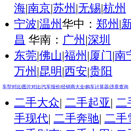
海
|
南京
|
苏州
|
无锡
|
杭州
宁波
|
温州
华中：
郑州
|
昌
华南：
广州
|
深圳
东莞
|
佛山
|
福州
|
厦门
|
南
万州
|
昆明
|
西安
|
贵阳
车型对比
|
图片对比
|
汽车报价
|
经销商大全
|
购车计算器
|
违章查询
二手大众
|
二手起亚
|
二
手现代
|
二手奔驰
|
二手