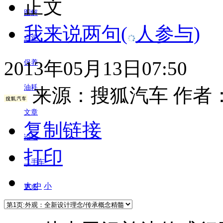
正文
图解
我来说两句
(
人参与)
点评
2013年05月13日07:50
保养
油耗
来源：
搜狐汽车
作者
文章
复制链接
论坛
打印
二手车
大
中
小
更多