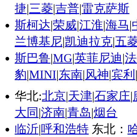
捷
|
三菱
|
吉普
|
雷克萨斯
斯柯达
|
荣威
|
江淮
|
海马
|
兰博基尼
|
凯迪拉克
|
五
斯巴鲁
|
MG
|
英菲尼迪
|
法
豹
|
MINI
|
东南
|
风神
|
宾利
华北:
北京
|
天津
|
石家庄
|
大同
|
济南
|
青岛
|
烟台
临沂
|
呼和浩特
东北：