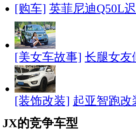
[购车]
英菲尼迪Q50L
[美女车故事]
长腿女友
[装饰改装]
起亚智跑改
JX的竞争车型