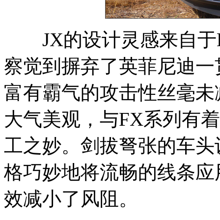
JX的设计灵感来自于Et
察觉到摒弃了英菲尼迪一
富有霸气的攻击性丝毫未
大气美观，与FX系列有
工之妙。剑拔弩张的车头
格巧妙地将流畅的线条应
效减小了风阻。