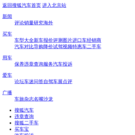
返回搜狐汽车首页
进入北京站
新闻
评论
销量
研究
海外
买车
车型大全
新车
报价
评测
图片
进口车
经销商
汽车对比
导购
降价
试驾
视频
特惠车
二手车
用车
保养
违章查询
服务
汽车投诉
爱车
论坛
车迷
问答
自驾
车展
点评
广播
车旅杂志
名嘴沙龙
搜狐汽车
违章查询
搜狐二手车
买车宝