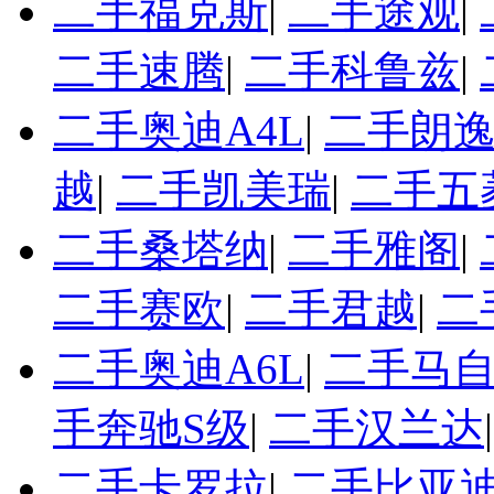
二手福克斯
|
二手途观
|
二手速腾
|
二手科鲁兹
|
二手奥迪A4L
|
二手朗
越
|
二手凯美瑞
|
二手五
二手桑塔纳
|
二手雅阁
|
二手赛欧
|
二手君越
|
二
二手奥迪A6L
|
二手马自
手奔驰S级
|
二手汉兰达
二手卡罗拉
|
二手比亚迪