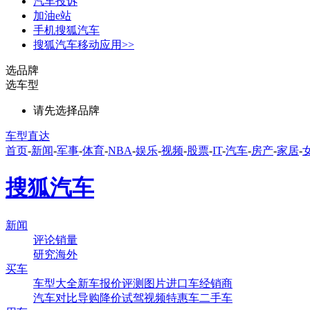
汽车投诉
加油e站
手机搜狐汽车
搜狐汽车移动应用>>
选品牌
选车型
请先选择品牌
车型直达
首页
-
新闻
-
军事
-
体育
-
NBA
-
娱乐
-
视频
-
股票
-
IT
-
汽车
-
房产
-
家居
-
搜狐汽车
新闻
评论
销量
研究
海外
买车
车型大全
新车
报价
评测
图片
进口车
经销商
汽车对比
导购
降价
试驾
视频
特惠车
二手车