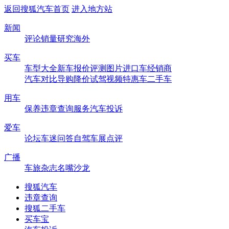
返回搜狐汽车首页
进入地方站
新闻
评论
销量
研究
海外
买车
车型大全
新车
报价
评测
图片
进口车
经销商
汽车对比
导购
降价
试驾
视频
特惠车
二手车
用车
保养
违章查询
服务
汽车投诉
爱车
论坛
车迷
问答
自驾
车展
点评
广播
车旅杂志
名嘴沙龙
搜狐汽车
违章查询
搜狐二手车
买车宝