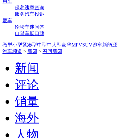
用车
保养
违章查询
服务
汽车投诉
爱车
论坛
车迷
问答
自驾
车展
口碑
微型
小型
紧凑型
中型
中大型
豪华
MPV
SUV
跑车
新能源
汽车频道
>
新闻
>
召回新闻
新闻
评论
销量
海外
人物