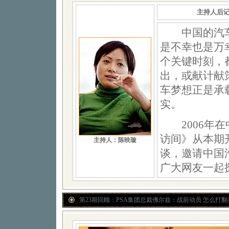
主持人后
中国的汽
是不幸也是万
个关键时刻，
出，或献计献
车梦想正是承
实。
2006年在
访间》从本期
主持人：陈映璇
谈，邀请中国
广大网友一起
第23期回顾：PSA集团总裁佛尔兹：战前动员 怎么打翻