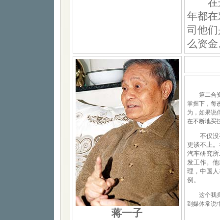
在这
年都在
司他们
么资金
第二合资没
掌握下，每
为，如果说
在不断地买
不仅没有
更谈不上。
汽车研究所
发工作。他
理，中国人
例。
这个我身边
到媒体常说
蒋一子