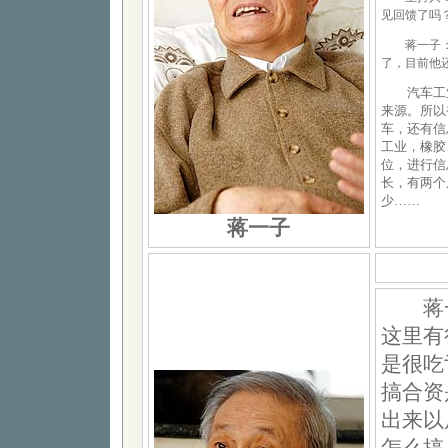
见回馈了吗
蒋一子：还
了，目前他
汽车工业
来源。所以
车，还有信
工业，橡胶
位，进行信
长，有两个
少……
蒋一子
蒋一
这里有
是很吃
搞合资
出来以