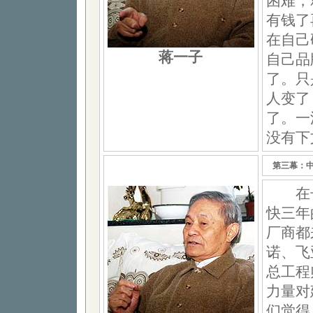
困难，
有钱了
在自己
蒋一子
自己品
了。只
人变了
了。一
没有下
第三幕：
在长
快三年
厂商都
诺、飞
总工程
力量对
们觉得