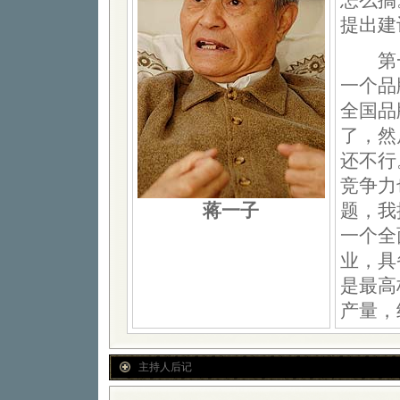
怎么搞
提出建
第一
一个品
全国品
了，然
还不行
竞争力
蒋一子
题，我
一个全
业，具
是最高
产量，
主持人后记