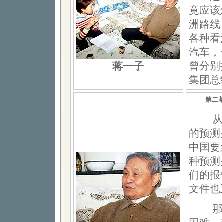
竟应该
洲路线
各种看
汽车，
曾分别
蒋一子
集团总
第二
从现在
的预测
中国要
种预测
们的报
文件也
那个