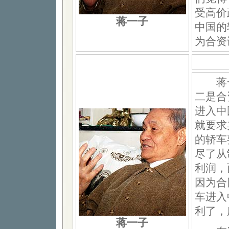
受高价
蒋一子
中国的
为合资
蒋一
二是合
进入中
就要求
的轿车
尽了从
利润，
因为合
车进入
利了，
蒋一子