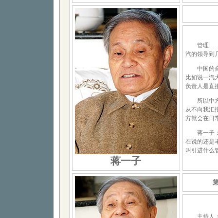
管理……合
汽的领导到
中国的合资
比如说一汽
负责人是直
所以中方的
从不向我汇
方就会在日
蒋一子：到
在说的还是
叫引进什么
蒋一子
主持人：现