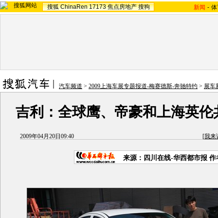
搜狐
ChinaRen
17173
焦点房地产
搜狗
新闻
-
体
汽车频道
>
2009上海车展专题报道-梅赛德斯-奔驰特约
>
展车
吉利：全球鹰、帝豪和上海英伦
2009年04月20日09:40
[
我来
来源：四川在线-华西都市报 作