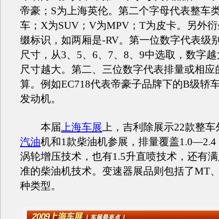
帝豪；S为上海英伦。第二个字母代表整车
车；X为SUV；V为MPV；T为皮卡。另外衍
缀标识，如两厢是-RV。第一位数字代表级
尺寸，从3、5、6、7、8、9中选取，数字
尺寸越大。第二、三位数字代表排量或相应
算。例如EC718代表帝豪子品牌下的B级轿车
发动机。
本届
上海车展
上，吉利除展示22款整车
汽油
机和1款柴油机参展，排量覆盖1.0—2.4 
涡轮增压技术，也有1.5升直喷技术，还有
准的柴油机技术。变速器展品则包括了MT、A
种类型。