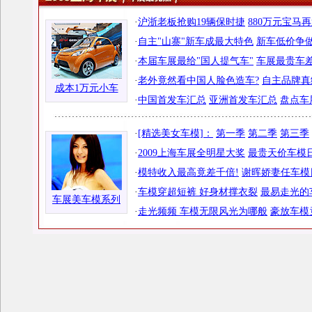
·
沪浙老板抢购19辆保时捷
880万元宝马
·
自主"山寨"新车成最大特色
新车低价争做
·
本届车展最给"国人提气车"
车展最贵车差
·
老外竟然看中国人脸色造车?
自主品牌真
成本1万元小车
·
中国首发车汇总
亚洲首发车汇总
盘点车
·
[精选美女车模]：
第一季
第二季
第三季
·
2009上海车展全明星大奖
最贵天价车模日
·
模特收入最高竟差千倍!
谢晖娇妻任车模
·
车模穿超短裤 好身材撑衣裂
最易走光的
车展美车模系列
·
走光频频 车模无限风光为哪般
豪放车模