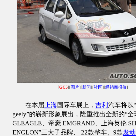
[
GC5
][
图片
][
新闻
][
社区
][
经销商报价
]
在本届
上海
国际车展上，
吉利
汽车将以“
geely”的崭新形象展出，隆重推出全新的“全
GLEAGLE、帝豪 EMGRAND、上海英伦 SH
ENGLON”三大子品牌、 22款整车、9款
发动